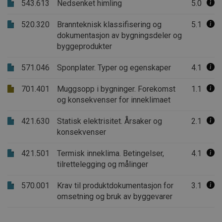
543.613
Nedsenket himling
5.0
520.320
Brannteknisk klassifisering og
5.1
dokumentasjon av bygningsdeler og
byggeprodukter
571.046
Sponplater. Typer og egenskaper
4.1
701.401
Muggsopp i bygninger. Forekomst
1.1
og konsekvenser for inneklimaet
421.630
Statisk elektrisitet. Årsaker og
2.1
konsekvenser
421.501
Termisk inneklima. Betingelser,
4.1
tilrettelegging og målinger
570.001
Krav til produktdokumentasjon for
3.1
omsetning og bruk av byggevarer