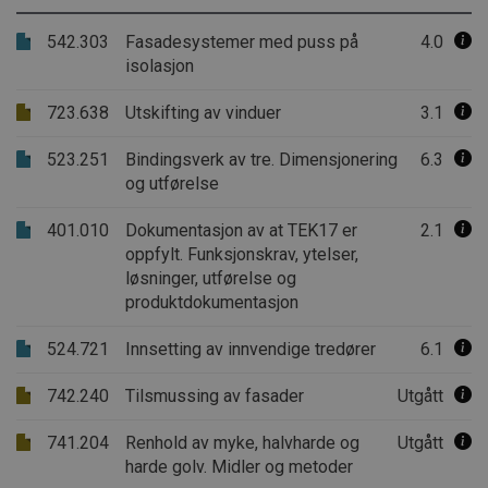
.AspNetCore.Correlation.8WYb1U9hsYzbYLoXVIrVO9Dnxm8yppm
542.303
Fasadesystemer med puss på
4.0
isolasjon
.AspNetCore.Correlation.KEdSe765dusXK_qeAYtBsoj39ZHLRsPyZ
723.638
Utskifting av vinduer
3.1
.AspNetCore.Correlation.xbcabBNF6NfQTxwEgfUMcxoPzjCGXQzb
523.251
Bindingsverk av tre. Dimensjonering
6.3
.AspNetCore.OpenIdConnect.Nonce.CfDJ8PCZ1CMCZVtPjBb7i
og utførelse
.AspNetCore.Correlation.F4ONbKGKbIePOHVkpTPhqP_-uVr99u
401.010
Dokumentasjon av at TEK17 er
2.1
oppfylt. Funksjonskrav, ytelser,
.AspNetCore.Correlation.w8-TMtYV2VzedJf3JtswwyZhBL3_r2wV
løsninger, utførelse og
produktdokumentasjon
.AspNetCore.OpenIdConnect.Nonce.CfDJ8PCZ1CMCZVtPjBb7iS
.AspNetCore.OpenIdConnect.Nonce.CfDJ8PCZ1CMCZVtPjBb7i
524.721
Innsetting av innvendige tredører
6.1
.AspNetCore.OpenIdConnect.Nonce.CfDJ8PCZ1CMCZVtPjBb7iS0q
742.240
Tilsmussing av fasader
Utgått
.AspNetCore.OpenIdConnect.Nonce.CfDJ8PCZ1CMCZVtPjBb7iS
.AspNetCore.Correlation.oDflSvzc_SDPnf-X2_gsFN1hbkfahcdTr
741.204
Renhold av myke, halvharde og
Utgått
harde golv. Midler og metoder
.AspNetCore.OpenIdConnect.Nonce.CfDJ8PCZ1CMCZVtPjBb7iS0