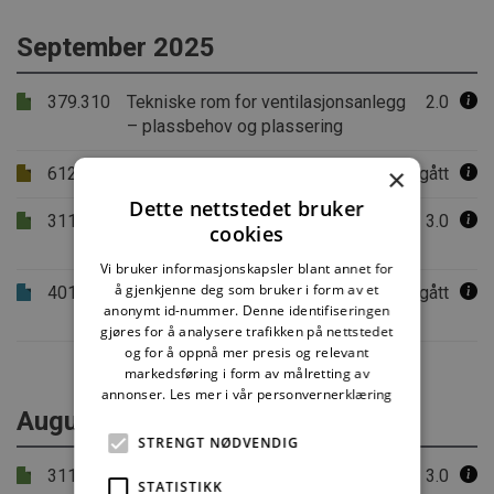
September 2025
379.310
Tekniske rom for ventilasjonsanlegg
2.0
– plassbehov og plassering
×
612.011
Stilarter i arkitekturen etter 1945
Utgått
Dette nettstedet bruker
311.110
Arealdisponering og vernetiltak i
3.0
cookies
værharde utbyggingsområder
Vi bruker informasjonskapsler blant annet for
å gjenkjenne deg som bruker i form av et
401.104
Standarder for bygg og anlegg.
Utgått
anonymt id-nummer. Denne identifiseringen
Oversikt og begreper
gjøres for å analysere trafikken på nettstedet
og for å oppnå mer presis og relevant
markedsføring i form av målretting av
annonser.
Les mer i vår personvernerklæring
August 2025
STRENGT NØDVENDIG
311.109
Kartlegging av klimaforhold
3.0
STATISTIKK