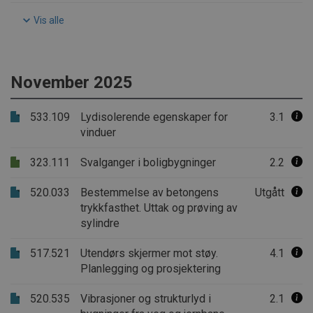
Vis alle
November 2025
533.109
Lydisolerende egenskaper for
3.1
vinduer
323.111
Svalganger i boligbygninger
2.2
520.033
Bestemmelse av betongens
Utgått
trykkfasthet. Uttak og prøving av
sylindre
517.521
Utendørs skjermer mot støy.
4.1
Planlegging og prosjektering
520.535
Vibrasjoner og strukturlyd i
2.1