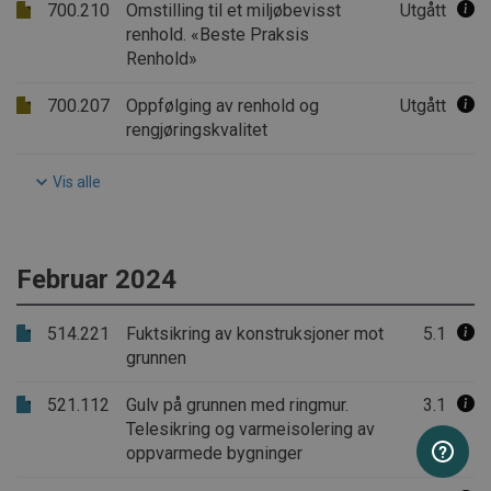
700.210
Omstilling til et miljøbevisst
Utgått
.AspNetCore.Correlation.aKhCQ20FjJDD27yX1VcwyCNlMlcJLdoDE
renhold. «Beste Praksis
Renhold»
.AspNetCore.OpenIdConnect.Nonce.CfDJ8PCZ1CMCZVtPjBb7iS0
.AspNetCore.Correlation.TIKlWxoPErKc3Tanwj-PTl_A-CCSGvhx2j
700.207
Oppfølging av renhold og
Utgått
rengjøringskvalitet
.AspNetCore.Correlation.4o0RPFPxmUkX06PzSRGN_JBAhOqms_
Vis alle
.AspNetCore.OpenIdConnect.Nonce.CfDJ8PCZ1CMCZVtPjBb7i
.AspNetCore.Correlation.wGM56aud4W3eh3sQ4tRNpEUKDvFN
Februar 2024
.AspNetCore.Correlation.Qey7ChZAzysGeB9QgMksHTww5OQeqC
.AspNetCore.Correlation.Z53BqYvqJ4MEKv6bHa5m-LV6OCRqRp
514.221
Fuktsikring av konstruksjoner mot
5.1
grunnen
.AspNetCore.Correlation.uJlQxycOa-WK6Zl9bxU7k-rDdkjj0cHrZ
521.112
Gulv på grunnen med ringmur.
3.1
.AspNetCore.OpenIdConnect.Nonce.CfDJ8PCZ1CMCZVtPjBb7iS0
Telesikring og varmeisolering av
.AspNetCore.Correlation.Q1uU3pY3XimXkSpLqqfvooouU8D2L3
oppvarmede bygninger