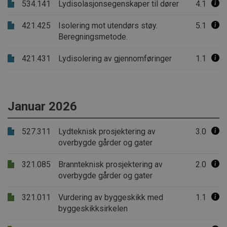
534.141
Lydisolasjonsegenskaper til dører
4.1
421.425
Isolering mot utendørs støy.
5.1
Beregningsmetode.
421.431
Lydisolering av gjennomføringer
1.1
Januar 2026
527.311
Lydteknisk prosjektering av
3.0
overbygde gårder og gater
321.085
Brannteknisk prosjektering av
2.0
overbygde gårder og gater
321.011
Vurdering av byggeskikk med
1.1
byggeskikksirkelen