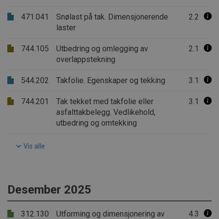
471.041
Snølast på tak. Dimensjonerende
2.2
laster
744.105
Utbedring og omlegging av
2.1
overlappstekning
544.202
Takfolie. Egenskaper og tekking
3.1
744.201
Tak tekket med takfolie eller
3.1
asfalttakbelegg. Vedlikehold,
utbedring og omtekking
Vis alle
Desember 2025
312.130
Utforming og dimensjonering av
4.3