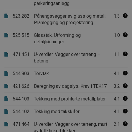
parkeringsanlegg
523.282
Påhengsvegger av glass og metall.
1.3
Planlegging og prosjektering
525.515
Glasstak. Utforming og
1.0
detaljløsninger
471.451
U-verdier. Vegger over terreng –
1.1
betong
544.803
Torvtak
4.1
421.626
Beregning av dagslys. Krav i TEK17
3.2
544.103
Tekking med profilerte metallplater
4.1
544.102
Tekking med takskifer
4.1
471.464
U-verdier. Vegger over terreng, murt
2.1
av lettklinkerblokker