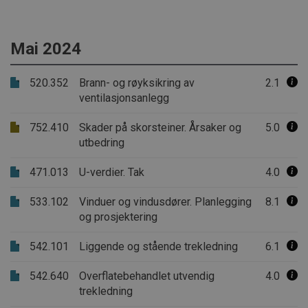
gjør det mul
.AspNetCore.OpenIdConnect.Nonce.CfDJ8PCZ1CMCZVtPjBb7i
antall bruk
tilgang til
.AspNetCore.OpenIdConnect.Nonce.CfDJ8PCZ1CMCZVtPjBb7iS0
over tid.
Mai 2024
.AspNetCore.Correlation.GnzMSZXDpSmdUQNF-8BZOQesfbbZAp
.AspNetCore.Correlation.o3HF9iRuqhiMM9WLPkJo592_NadDcb4l
520.352
Brann- og røyksikring av
2.1
ventilasjonsanlegg
.AspNetCore.Correlation.y3tI4VVGmeAdGxFHVJufZ9ccPQW1rkRR
752.410
Skader på skorsteiner. Årsaker og
5.0
.AspNetCore.OpenIdConnect.Nonce.CfDJ8PCZ1CMCZVtPjBb7iS
utbedring
.AspNetCore.Correlation.nJqzBjU-OJ9SlhQzisVy7vMKEwAo9h453in
471.013
U-verdier. Tak
4.0
.AspNetCore.Correlation.ggBxFXj8gt6ifGNqeFO4lkGLfRNpZ9i
533.102
Vinduer og vindusdører. Planlegging
8.1
og prosjektering
.AspNetCore.OpenIdConnect.Nonce.CfDJ8PCZ1CMCZVtPjBb7iS0
.AspNetCore.OpenIdConnect.Nonce.CfDJ8PCZ1CMCZVtPjBb7iS
542.101
Liggende og stående trekledning
6.1
.AspNetCore.OpenIdConnect.Nonce.CfDJ8PCZ1CMCZVtPjBb7iS
542.640
Overflatebehandlet utvendig
4.0
.AspNetCore.Correlation.OtROO5La0JcDoF9VzkZ6AQwO_jDzZOJ
trekledning
.AspNetCore.Correlation.P4tPmppkm3zXsQUa0lSNXD2r3iS__NnH