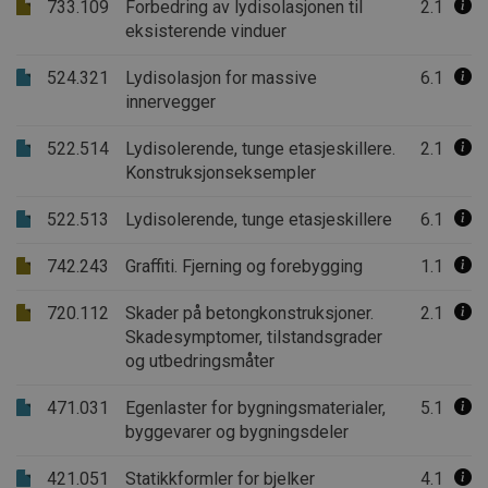
733.109
Forbedring av lydisolasjonen til
2.1
eksisterende vinduer
524.321
Lydisolasjon for massive
6.1
innervegger
522.514
Lydisolerende, tunge etasjeskillere.
2.1
Konstruksjonseksempler
522.513
Lydisolerende, tunge etasjeskillere
6.1
742.243
Graffiti. Fjerning og forebygging
1.1
720.112
Skader på betongkonstruksjoner.
2.1
Skadesymptomer, tilstandsgrader
og utbedringsmåter
471.031
Egenlaster for bygningsmaterialer,
5.1
byggevarer og bygningsdeler
421.051
Statikkformler for bjelker
4.1