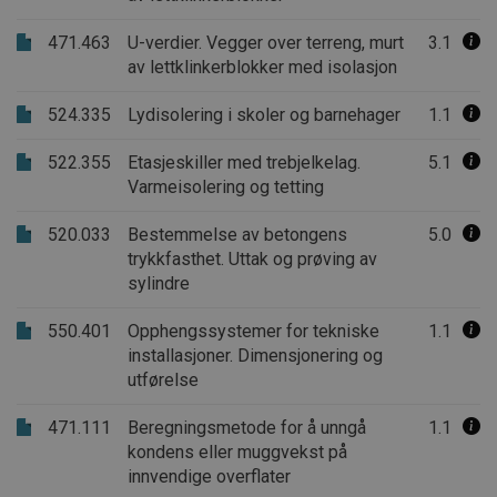
471.463
U-verdier. Vegger over terreng, murt
3.1
av lettklinkerblokker med isolasjon
524.335
Lydisolering i skoler og barnehager
1.1
522.355
Etasjeskiller med trebjelkelag.
5.1
Varmeisolering og tetting
520.033
Bestemmelse av betongens
5.0
trykkfasthet. Uttak og prøving av
sylindre
550.401
Opphengssystemer for tekniske
1.1
installasjoner. Dimensjonering og
utførelse
471.111
Beregningsmetode for å unngå
1.1
kondens eller muggvekst på
innvendige overflater