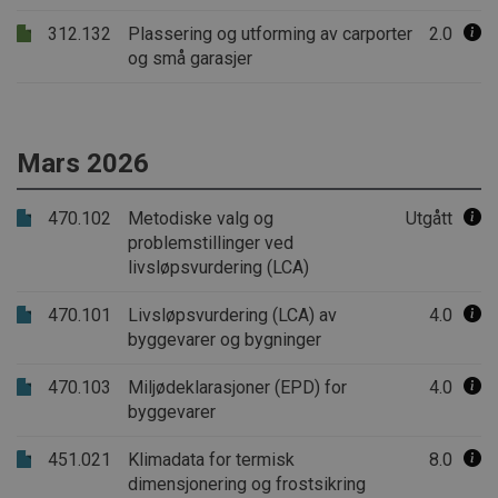
312.132
Plassering og utforming av carporter
2.0
og små garasjer
Mars 2026
470.102
Metodiske valg og
Utgått
problemstillinger ved
livsløpsvurdering (LCA)
470.101
Livsløpsvurdering (LCA) av
4.0
byggevarer og bygninger
470.103
Miljødeklarasjoner (EPD) for
4.0
byggevarer
451.021
Klimadata for termisk
8.0
dimensjonering og frostsikring