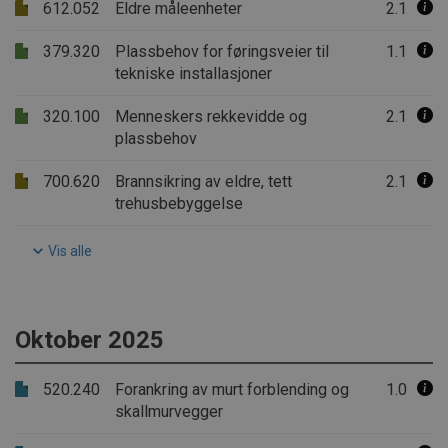
612.052
Eldre måleenheter
2.1
379.320
Plassbehov for føringsveier til
1.1
tekniske installasjoner
320.100
Menneskers rekkevidde og
2.1
plassbehov
700.620
Brannsikring av eldre, tett
2.1
trehusbebyggelse
Vis alle
Oktober 2025
520.240
Forankring av murt forblending og
1.0
skallmurvegger