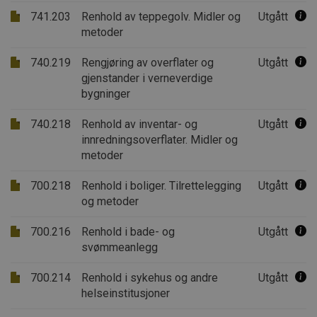
.AspNetCore.OpenIdConnect.Nonce.CfDJ8PCZ1CMCZVtPjBb7i
741.203
Renhold av teppegolv. Midler og
Utgått
metoder
.AspNetCore.OpenIdConnect.Nonce.CfDJ8PCZ1CMCZVtPjBb7iS
.AspNetCore.OpenIdConnect.Nonce.CfDJ8PCZ1CMCZVtPjBb7iS
740.219
Rengjøring av overflater og
Utgått
.AspNetCore.Correlation.8Y29B1-6ac_dft8r9KRzo4zwojFRxT6yaH
gjenstander i verneverdige
bygninger
.AspNetCore.Correlation.F7glvLGinmDTMWxBbLnCLHibeG7_V0i
740.218
Renhold av inventar- og
Utgått
.AspNetCore.OpenIdConnect.Nonce.CfDJ8PCZ1CMCZVtPjBb7iS
innredningsoverflater. Midler og
metoder
.AspNetCore.OpenIdConnect.Nonce.CfDJ8PCZ1CMCZVtPjBb7iS0
.AspNetCore.OpenIdConnect.Nonce.CfDJ8PCZ1CMCZVtPjBb7i
700.218
Renhold i boliger. Tilrettelegging
Utgått
.AspNetCore.OpenIdConnect.Nonce.CfDJ8PCZ1CMCZVtPjBb7iS
og metoder
.AspNetCore.OpenIdConnect.Nonce.CfDJ8PCZ1CMCZVtPjBb7i
700.216
Renhold i bade- og
Utgått
.AspNetCore.Correlation.EFYkYyYgDu3oOM3DD65h_oARQEq1yy
svømmeanlegg
.AspNetCore.Correlation.zhPfVsz9MycU0xNuavu6-mPcRV5Y51u
700.214
Renhold i sykehus og andre
Utgått
helseinstitusjoner
.AspNetCore.Correlation.jdS-8ArvNME_Uq5v6Pje6c3aNAv5efA9