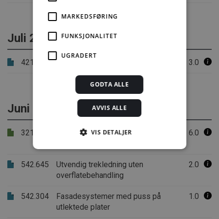
MARKEDSFØRING
Juli 2025
FUNKSJONALITET
UGRADERT
421.626
Beregning av dagslys. Krav i TEK17
3.0
GODTA ALLE
Juni 2025
AVVIS ALLE
321.030
Brannteknisk oppdeling av
VIS DETALJER
6.0
bygninger
542.645
Utvendig trekledning uten
2.0
Strengt nødvendig
Statistikk
overflatebehandling
Markedsføring
Funksjonalitet
542.304
Fasadesystemer med puss på
1.0
Ugradert
utlektede plater
Strengt nødvendige informasjonskapsler tillater