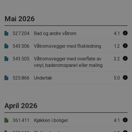
Mai 2026
527.204
Bad og andre våtrom
4.1
543.506
Våtromsvegger med fliskledning
1.2
543.505
Våtromsvegger med overflate av
3.2
vinyl, baderomspanel eller maling
525.866
Undertak
5.0
April 2026
361.411
Kjøkken i boliger
4.1