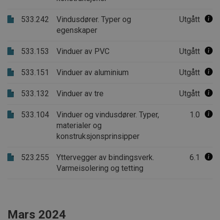
533.242
.AspNetCore.OpenIdConnect.Nonce.CfDJ8PCZ1CMCZVtPjBb7iS0
Vindusdører. Typer og
Utgått
egenskaper
.AspNetCore.OpenIdConnect.Nonce.CfDJ8PCZ1CMCZVtPjBb7iS0
.AspNetCore.Correlation.ljFBZ4ZQAAXk9SnAaSurI0qNIT4SGM8U
533.153
Vinduer av PVC
Utgått
.AspNetCore.OpenIdConnect.Nonce.CfDJ8PCZ1CMCZVtPjBb7i
533.151
Vinduer av aluminium
Utgått
.AspNetCore.Correlation.HZJyHkKd4k-NzZKjcbxVVwwJcCtZiQxQ
533.132
Vinduer av tre
Utgått
.AspNetCore.Correlation.paHxysCPfyUBKe5jX7hraW23HQEGA9v
533.104
Vinduer og vindusdører. Typer,
1.0
.AspNetCore.Correlation.djBUu7Xbijt9lIl0b3DbkD8fACT84TEYR5K
materialer og
konstruksjonsprinsipper
.AspNetCore.OpenIdConnect.Nonce.CfDJ8PCZ1CMCZVtPjBb7iS
523.255
Yttervegger av bindingsverk.
6.1
.AspNetCore.Correlation.H6VI-wI7xQUzjlv62WOleKmvVlNoaAgbx
Varmeisolering og tetting
.AspNetCore.OpenIdConnect.Nonce.CfDJ8PCZ1CMCZVtPjBb7iS0
.AspNetCore.Correlation.kehyiMHOTbOMqEay48rvcHu4Dzvrmc
Mars 2024
.AspNetCore.Correlation.-oKcNjfCyl-A-YWPXKcgbb9L-qDpJLbC1