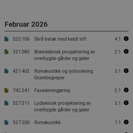
Februar 2026
525.106
Skrå tretak med kaldt loft
4.1
321.085
Brannteknisk prosjektering av
2.1
overbygde gårder og gater
421.402
Romakustikk og lydisolering.
3.1
Grunnbegreper
742.241
Fasaderengjøring
2.1
527.311
Lydteknisk prosjektering av
3.1
overbygde gårder og gater
527.300
Romakustikk
1.1