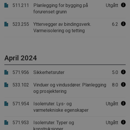
511.211
Planlegging for bygging på
Utgått
forurenset grunn
.AspNetCore.Correlation.9wnRoqWJfZRdbWPs5p9177nmNbOan9j
523.255
Yttervegger av bindingsverk.
6.2
.AspNetCore.Correlation.huh9bnzlLjOHVufcJ9MWqka5A-ox-fSKQ
Varmeisolering og tetting
.AspNetCore.OpenIdConnect.Nonce.CfDJ8PCZ1CMCZVtPjBb7iS
.AspNetCore.OpenIdConnect.Nonce.CfDJ8PCZ1CMCZVtPjBb7iS0
.AspNetCore.Correlation.nCcADUKtK7fKgHWVgpFYFwjhwL_xJG4
April 2024
.AspNetCore.OpenIdConnect.Nonce.CfDJ8PCZ1CMCZVtPjBb7iS
571.956
Sikkerhetsruter
5.0
.AspNetCore.Correlation.lbm61FxKXXwmS00XlmphVFaUIgiNoF
533.102
Vinduer og vindusdører. Planlegging
8.0
.AspNetCore.OpenIdConnect.Nonce.CfDJ8PCZ1CMCZVtPjBb7iS
og prosjektering
.AspNetCore.Correlation.s0nYQCl2M5FP_GEW17-bf2GOqncEW
571.954
Isolerruter. Lys- og
Utgått
.AspNetCore.Correlation.OLHk4UePDkCdmrDxUouVNcQrA0waia
varmetekniske egenskaper
.AspNetCore.OpenIdConnect.Nonce.CfDJ8PCZ1CMCZVtPjBb7i
571.953
Isolerruter. Typer og
Utgått
.AspNetCore.Correlation.ClvBDQKwuDppIAyMUIqyxFaUv9T9lm8l
konstruksjoner