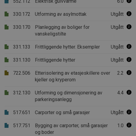
552.112
Elektrisk gulvvarme
6.0
330.172
Utforming av asylmottak
Utgått
330.170
Planlegging av boliger for
Utgått
vanskeligstilte
331.133
Frittliggende hytter. Eksempler
Utgått
331.130
Frittliggende hytter
Utgått
722.506
Etterisolering av etasjeskillere over
2.2
kjeller og kryperom
312.130
Utforming og dimensjonering av
4.4
parkeringsanlegg
517.651
Carporter og små garasjer
Utgått
517.751
Bygging av carporter, små garasjer
1.0
og boder