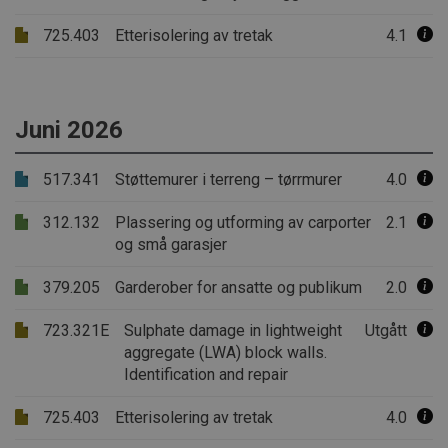
725.403
Etterisolering av tretak
4.1
Juni 2026
517.341
Støttemurer i terreng – tørrmurer
4.0
312.132
Plassering og utforming av carporter
2.1
og små garasjer
379.205
Garderober for ansatte og publikum
2.0
723.321E
Sulphate damage in lightweight
Utgått
aggregate (LWA) block walls.
Identification and repair
725.403
Etterisolering av tretak
4.0