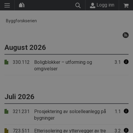
Logg inn
Byggforskserien
August 2026
330.112
Boligblokker – utforming og
3.1
omgivelser
Juli 2026
321.231
Prosjektering av solcelleanlegg på
1.1
bygninger
723.511
Etterisolering av yttervegger av tre
3.2