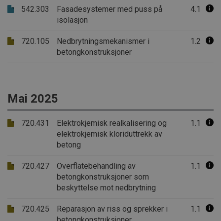
kjernefunksjoner på nettstedet, som
542.303
Fasadesystemer med puss på
4.1
brukerinnlogging og kontoadministrasjon.
Nettstedet kan ikke brukes riktig uten strengt
isolasjon
nødvendige informasjonskapsler.
720.105
Nedbrytningsmekanismer i
1.2
Forsørger /
Navn
Utløpsdato
Beskrivels
Domene
betongkonstruksjoner
CookieScriptConsent
1 måned
Denne
CookieScript
informasj
byggforsk.no
brukes av 
Script.com
for å husk
Mai 2025
innstilling
besøkende
informasjo
Det er nød
720.431
Elektrokjemisk realkalisering og
1.1
Cookie-Scr
elektrokjemisk kloriduttrekk av
cookie-ba
fungerer s
betong
skal.
subApp-production
.byggforsk.no
3 dager
720.427
Overflatebehandling av
1.1
betongkonstruksjoner som
beskyttelse mot nedbrytning
Forsørger
720.425
Reparasjon av riss og sprekker i
1.1
Navn
Utløpsdato
Beskrivelse
Navn
/ Domene
Forsørger /
Navn
Utløpsdato
Beskrivelse
betongkonstruksjoner