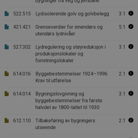
bygninger fra veg og jernbane
522.515
Lydisolerende golv og golvbelegg
3.1
421.421
Grenseverdier for innendørs og
5.1
utendørs lydnivåer
527.302
Lydregulering og støyreduksjon i
3.1
produksjonslokaler og
forretningslokaler
614.016
Byggebestemmelser 1924–1996.
2.1
Krav til utførelse
614.014
Bygningslovgivning og
3.1
byggebestemmelser fra første
halvdel av 1800-tallet til 1930
612.110
Tilbakeføring av bygningers
2.1
utseende