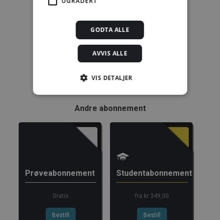
UGRADERT
1389,08 kr/mnd
GODTA ALLE
Kjøp
AVVIS ALLE
Alle abonnement faktureres 12 måneder forskuddsvis.
VIS DETALJER
Se alle priser her
Andre abonnement
Strengt nødvendig
Statistikk
Markedsføring
Funksjonalitet
Ugradert
Strengt nødvendige informasjonskapsler tillater
kjernefunksjoner på nettstedet, som
Prøveabonnement
Studentabonnement
brukerinnlogging og kontoadministrasjon.
Nettstedet kan ikke brukes riktig uten strengt
nødvendige informasjonskapsler.
Gratis
fra kr 349,00
Forsørger /
Navn
Utløpsdato
Beskrivels
Domene
Bestill
Bestill