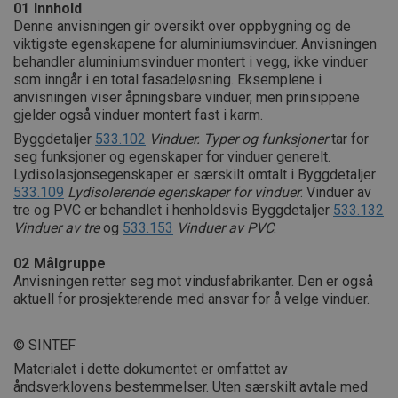
01
Innhold
Denne anvisningen gir oversikt over oppbygning og de
viktigste egenskapene for aluminiumsvinduer. Anvisningen
behandler aluminiumsvinduer montert i vegg, ikke vinduer
som inngår i en total fasadeløsning. Eksemplene i
anvisningen viser åpningsbare vinduer, men prinsippene
gjelder også vinduer montert fast i karm.
Byggdetaljer
533.102
Vinduer. Typer og funksjoner
tar for
seg funksjoner og egenskaper for vinduer generelt.
Lydisolasjonsegenskaper er særskilt omtalt i Byggdetaljer
533.109
Lydisolerende egenskaper for vinduer
. Vinduer av
tre og PVC er behandlet i henholdsvis Byggdetaljer
533.132
Vinduer av tre
og
533.153
Vinduer av PVC
.
02
Målgruppe
Anvisningen retter seg mot vindusfabrikanter. Den er også
aktuell for prosjekterende med ansvar for å velge vinduer.
© SINTEF
Materialet i dette dokumentet er omfattet av
åndsverklovens bestemmelser. Uten særskilt avtale med