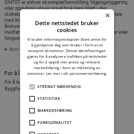
SINTEF er enhver eksemplarfremstilling, tilgjengeliggjøring
eller spredning utover privat bruk bare tillatt i den
×
utstrekning det er hjemlet i lov eller tillatt gjennom avtale
med Kopinor, interesseorgan for rettighetshavere til
Dette nettstedet bruker
åndsverk. Utnyttelse i strid med lov eller avtale kan
cookies
medføre erstatningsansvar, og kan straffes med bøter eller
fengsel.
Vi bruker informasjonskapsler blant annet for
å gjenkjenne deg som bruker i form av et
April 2016 ISSN 2387-6328
anonymt id-nummer. Denne identifiseringen
gjøres for å analysere trafikken på nettstedet
og for å oppnå mer presis og relevant
markedsføring i form av målretting av
For å lese mer må du kjøpe tilgang.
annonser.
Les mer i vår personvernerklæring
For å lese anvisninger fra arkivet må du abonnere på
STRENGT NØDVENDIG
Byggforskserien komplett
STATISTIKK
MARKEDSFØRING
FUNKSJONALITET
Byggforskserien
komplett