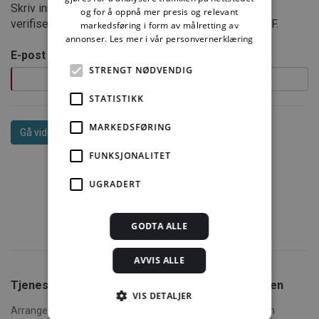
Skriv inn din student e-post adresse nedenfor for å
og for å oppnå mer presis og relevant
verifisere at ditt studiested har en avtale med SINTEF.
markedsføring i form av målretting av
annonser.
Les mer i vår personvernerklæring
E-post
STRENGT NØDVENDIG
STATISTIKK
MARKEDSFØRING
FUNKSJONALITET
UGRADERT
GODTA ALLE
AVVIS ALLE
Tjenester fra SINTEF
Om Byggforskserien
VIS DETALJER
Arrangementer og kurs
Hva er Byggforskserien