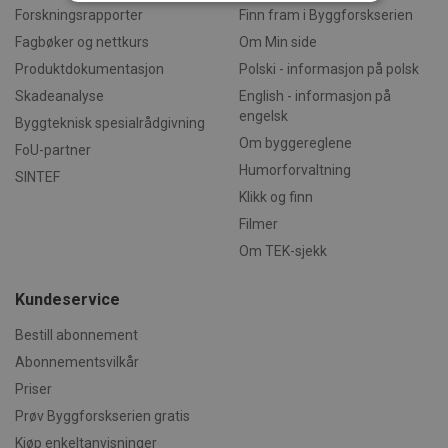
Forskningsrapporter
Finn fram i Byggforskserien
Fagbøker og nettkurs
Om Min side
Strengt nødvendig
Statistikk
Produktdokumentasjon
Polski - informasjon på polsk
Markedsføring
Funksjonalitet
Skadeanalyse
English - informasjon på
Ugradert
engelsk
Byggteknisk spesialrådgivning
Strengt nødvendige informasjonskapsler tillater
Om byggereglene
FoU-partner
kjernefunksjoner på nettstedet, som
brukerinnlogging og kontoadministrasjon.
Humorforvaltning
SINTEF
Nettstedet kan ikke brukes riktig uten strengt
Klikk og finn
nødvendige informasjonskapsler.
Filmer
Forsørger /
Navn
Utløpsdato
Beskrivels
Domene
Om TEK-sjekk
CookieScriptConsent
1 måned
Denne
CookieScript
informasj
byggforsk.no
Kundeservice
brukes av 
Script.com
for å husk
Bestill abonnement
innstilling
besøkende
Abonnementsvilkår
informasjo
Det er nød
Priser
Cookie-Scr
cookie-ba
Prøv Byggforskserien gratis
fungerer s
Kjøp enkeltanvisninger
skal.