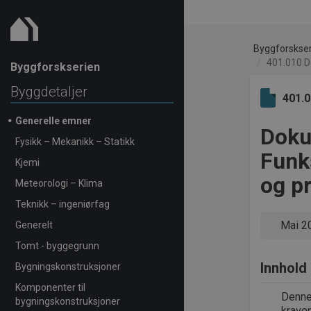
Byggforskse
401.010 D
Byggforskserien
Byggdetaljer
401.
Generelle emner
Doku
Fysikk – Mekanikk – Statikk
Funks
Kjemi
og p
Meteorologi – Klima
Teknikk – ingeniørfag
Mai 2
Generelt
Tomt - byggegrunn
Innhold
Bygningskonstruksjoner
Komponenter til
Denne 
bygningskonstruksjoner
kraven