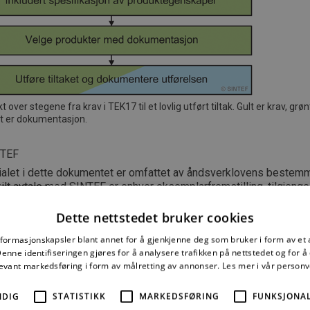
t over stegene fra krav i TEK17 til et lovlig utført tiltak. Gult er krav, grø
tt er dokumentasjon.
NTEF
ialet i dette dokumentet er omfattet av åndsverklovens bestemm
lt avtale med SINTEF er enhver eksemplarfremstilling, tilgjengel
spredning utover privat bruk bare tillatt i den utstrekning det er hj
tillatt gjennom avtale med Kopinor, interesseorgan for rettighetsha
Dette nettstedet bruker cookies
rk. Utnyttelse i strid med lov eller avtale kan medføre erstatnin
nformasjonskapsler blant annet for å gjenkjenne deg som bruker i form av et
raffes med bøter eller fengsel.
nne identifiseringen gjøres for å analysere trafikken på nettstedet og for 
levant markedsføring i form av målretting av annonser.
Les mer i vår person
2021 ISSN 2387-6328
NDIG
STATISTIKK
MARKEDSFØRING
FUNKSJONAL