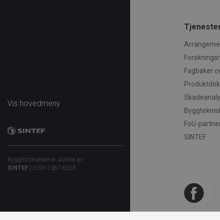
.b
_pk_ses.27.ff4c
www.by
.AspNetCore.OpenIdCon
Tjenester
.AspNetCore.OpenIdCon
.AspNetCore.OpenIdCon
Arrangemen
_pk_ses.14.ff4c
www.by
.AspNetCore.OpenIdCon
Forsknings
.AspNetCore.Correlatio
Fagbøker o
Produktdo
.AspNetCore.Correlation
_pk_id.28.ff4c
www.by
Skadeanal
Vis hovedmeny
Byggteknisk
.AspNetCore.Correlation
FoU-partne
.AspNetCore.Correlatio
_pk_ses.28.ff4c
www.by
SINTEF
.AspNetCore.OpenIdConn
Byggforskserien er utviklet av
SINTEF
| ISSN 2387-6328
.AspNetCore.Correlatio
_pk_id.27.ff4c
www.by
.AspNetCore.OpenIdCon
.AspNetCore.Correlation
_pk_ses.28.feb8
byggfor