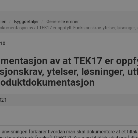
rien
Byggdetaljer
Generelle emner
okumentasjon av at TEK17 er oppfylt. Funksjonskrav, ytelser, løsninger
010
mentasjon av at TEK17 er oppfy
jonskrav, ytelser, løsninger, ut
roduktdokumentasjon
021
anvisningen forklarer hvordan man skal dokumentere at et tiltak
e i byggteknisk forskrift (TEK17). Kravene til tiltak skal oppfyll