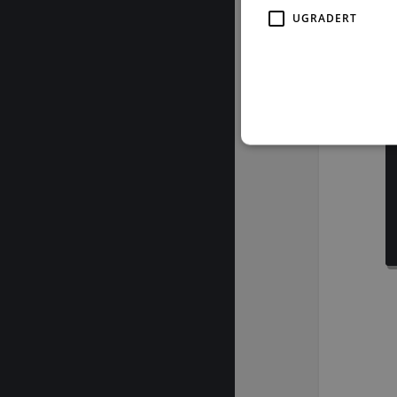
UGRADERT
For å les
Strengt nødvendige informas
ikke brukes riktig uten str
Fo
Navn
D
CookieScriptConsent
Co
by
subApp-production
.b