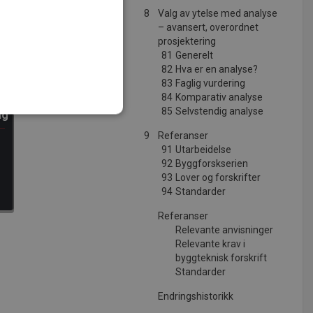
8
Valg av ytelse med analyse
– avansert, overordnet
prosjektering
81
Generelt
82
Hva er en analyse?
83
Faglig vurdering
84
Komparativ analyse
85
Selvstendig analyse
ng
9
Referanser
t
91
Utarbeidelse
92
Byggforskserien
ministrasjon. Nettstedet kan
93
Lover og forskrifter
94
Standarder
Referanser
Relevante anvisninger
tjenesten for å huske
 nødvendig at Cookie-
Relevante krav i
byggteknisk forskrift
Standarder
Endringshistorikk