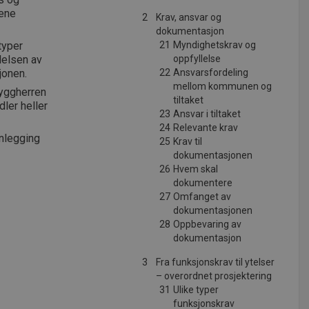
tene
2
Krav, ansvar og
dokumentasjon
typer
21
Myndighetskrav og
lelsen av
oppfyllelse
jonen.
22
Ansvarsfordeling
mellom kommunen og
byggherren
tiltaket
dler heller
23
Ansvar i tiltaket
24
Relevante krav
anlegging
25
Krav til
dokumentasjonen
26
Hvem skal
dokumentere
27
Omfanget av
dokumentasjonen
28
Oppbevaring av
dokumentasjon
3
Fra funksjonskrav til ytelser
– overordnet prosjektering
31
Ulike typer
funksjonskrav