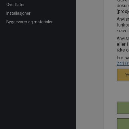
Overflater
dokum
(prosj
Installasjoner
Anvisn
Byggevarer og materialer
funksj
krave
Anvis
eller 
ikke 
For sa
241.0