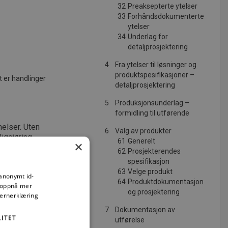
32
Preaksepterte ytelser
33
Forhåndsdokumenterte
ytelser
34
Underlag for
detaljprosjektering
4
Fra ytelser til løsninger og
produktspesifikasjoner –
nt er handlinger
detaljprosjektering
5
Produksjonsunderlag –
formidling til utførende
elser. Uten
6
Valg av produkter
iggjøring
61
Generelt
×
emlet i lov
62
Prosjekterendes
vere til
spesifikasjon
gsansvar, og
63
Velge produkt
 anonymt id-
64
Produktdokumentasjon
å oppnå mer
og prosjektering
vernerklæring
7
Dokumentasjon av
ITET
utførelse