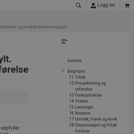
Logg inn
, utførelse og produktdokumentasjon
lt.
Innhold
førelse
1
Begreper
11
Tiltak
12
Prosjektering og
utførelse
13
Funksjonskrav
14
Ytelser
15
Løsninger
16
Analyse
17
Unntak, fravik og avvik
18
Dispensasjon og fritak
 oppfyller
fra krav
es og