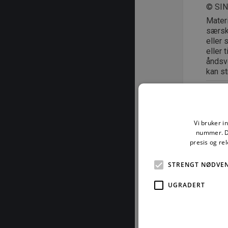
© SI
Mater
særski
eller 
eller 
åndsve
kan st
Nove
Vi bruker i
nummer. De
presis og re
For å les
STRENGT NØDVE
UGRADERT