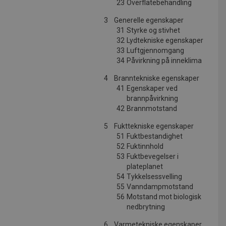
23
Overflatebehandling
3
Generelle egenskaper
31
Styrke og stivhet
32
Lydtekniske egenskaper
33
Luftgjennomgang
34
Påvirkning på inneklima
4
Branntekniske egenskaper
41
Egenskaper ved
brannpåvirkning
42
Brannmotstand
5
Fukttekniske egenskaper
51
Fuktbestandighet
52
Fuktinnhold
53
Fuktbevegelser i
plateplanet
54
Tykkelsessvelling
55
Vanndampmotstand
56
Motstand mot biologisk
nedbrytning
6
Varmetekniske egenskaper