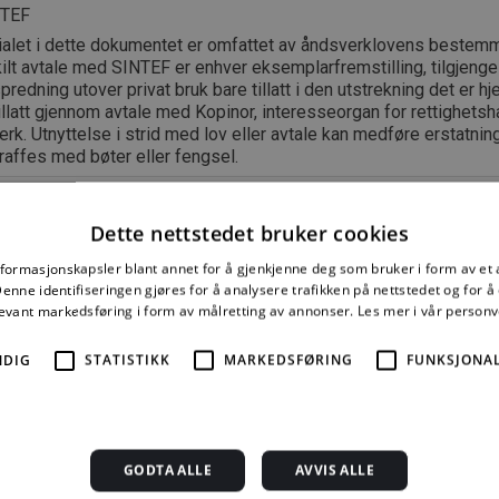
NTEF
ialet i dette dokumentet er omfattet av åndsverklovens bestemm
lt avtale med SINTEF er enhver eksemplarfremstilling, tilgjengel
spredning utover privat bruk bare tillatt i den utstrekning det er hj
tillatt gjennom avtale med Kopinor, interesseorgan for rettighetsha
rk. Utnyttelse i strid med lov eller avtale kan medføre erstatnin
raffes med bøter eller fengsel.
mber 2021 ISSN 2387-6328
Dette nettstedet bruker cookies
nformasjonskapsler blant annet for å gjenkjenne deg som bruker i form av et
nne identifiseringen gjøres for å analysere trafikken på nettstedet og for 
levant markedsføring i form av målretting av annonser.
Les mer i vår person
e mer må du kjøpe tilgang.
NDIG
STATISTIKK
MARKEDSFØRING
FUNKSJONAL
Byggforskserien
Delserie
Enkeltanvisni
komplett
Byggdetaljer
GODTA ALLE
AVVIS ALLE