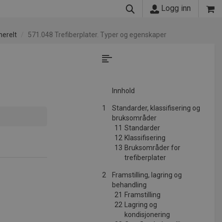
Logg inn
nerelt
571.048 Trefiberplater. Typer og egenskaper
Innhold
1
Standarder, klassifisering og
bruksområder
11
Standarder
12
Klassifisering
13
Bruksområder for
trefiberplater
2
Framstilling, lagring og
behandling
21
Framstilling
22
Lagring og
kondisjonering