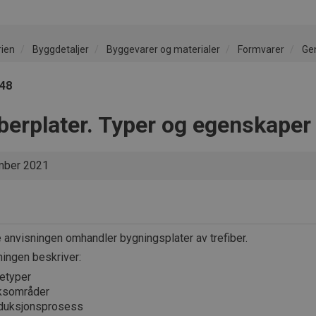
rien
Byggdetaljer
Byggevarer og materialer
Formvarer
Ge
048
iberplater. Typer og egenskaper
ber 2021
anvisningen omhandler bygningsplater av trefiber.
ningen beskriver:
tetyper
ksområder
duksjonsprosess