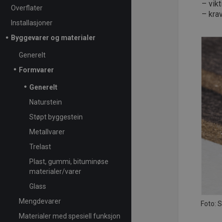
vik
Overflater
kra
Installasjoner
Byggevarer og materialer
Generelt
Formvarer
Generelt
Naturstein
Støpt byggestein
Metallvarer
Trelast
Plast, gummi, bituminøse
materialer/varer
Glass
Mengdevarer
Foto: 
Materialer med spesiell funksjon