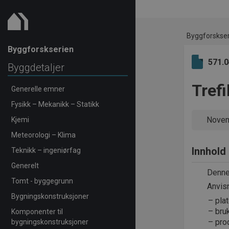
Byggforskse
Byggforskserien
571.
Byggdetaljer
Tref
Generelle emner
Fysikk – Mekanikk – Statikk
Novem
Kjemi
Meteorologi – Klima
Innhold
Teknikk – ingeniørfag
Generelt
Denne 
Tomt - byggegrunn
Anvis
Bygningskonstruksjoner
pla
bru
Komponenter til
pro
bygningskonstruksjoner