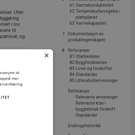
61
Varmekonduktivitet
62
Temperaturbevegelse i
elser. Uten
plateplanet
iggjøring
63
Varmekapasitet
emlet i lov
vere til
7
Dokumentasjon av
gsansvar, og
produktegenskaper
8
Referanser
×
81
Utarbeidelse
82
Byggforskserien
83
Lover og forskrifter
 anonymt id-
84
Standarder
å oppnå mer
85
Litteraturhenvisninger
vernerklæring
Referanser
Relevante anvisninger
ITET
Relevante krav i
byggteknisk forskrift
Standarder
ng
Endringshistorikk