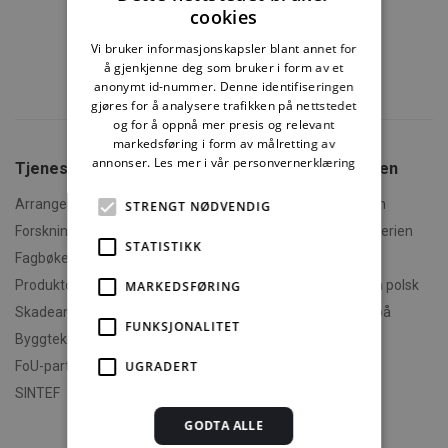
cookies
Vi bruker informasjonskapsler blant annet for
å gjenkjenne deg som bruker i form av et
anonymt id-nummer. Denne identifiseringen
gjøres for å analysere trafikken på nettstedet
og for å oppnå mer presis og relevant
markedsføring i form av målretting av
annonser.
Les mer i vår personvernerklæring
Tjenester fra SINTEF
Om Byggforskserien
Arrangementer og kurs
Hva er Byggforskserien
STRENGT NØDVENDIG
Forskningsrapporter
Finn fram i Byggforskserien
STATISTIKK
Fagbøker og nettkurs
Om Min side
Produktdokumentasjon
Polski - informasjon på polsk
MARKEDSFØRING
Skadeanalyse
English - informasjon på
FUNKSJONALITET
engelsk
Byggteknisk spesialrådgivning
Om byggereglene
FoU-partner
UGRADERT
Humorforvaltning
SINTEF
Klikk og finn
GODTA ALLE
Filmer