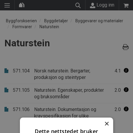
Logg inn
Byggforskserien
Byggdetaljer
Byggevarer og materialer
Formvarer
Naturstein
Naturstein
571.104
Norsk naturstein. Bergarter,
4.1
produksjon og steintyper
571.105
Naturstein. Egenskaper, produkter
2.0
og bruksområder
571.106
Naturstein. Dokumentasjon og
2.0
kravspesifikasjon for ulike
×
bruksområder
Dette nettstedet bruker