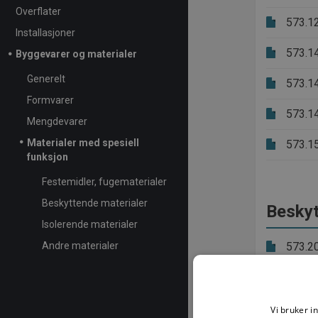
Overflater
573.1
Installasjoner
573.1
Byggevarer og materialer
Generelt
573.1
Formvarer
573.1
Mengdevarer
Materialer med spesiell
573.1
funksjon
Festemidler, fugematerialer
Beskyttende materialer
Beskyt
Isolerende materialer
Andre materialer
573.2
573.2
573.2
Vi bruker i