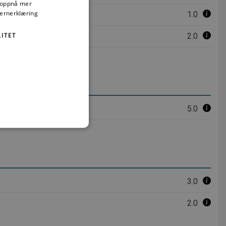
å oppnå mer
vernerklæring
1.0
ITET
2.0
5.0
t
ministrasjon. Nettstedet kan
3.0
2.0
tjenesten for å huske
 nødvendig at Cookie-