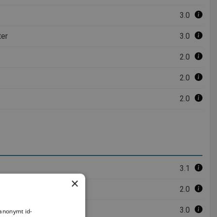
3.0
ter
3.0
2.0
2.0
2.0
3.1
×
2.0
3.0
 anonymt id-