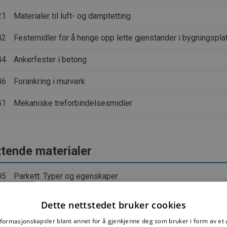
21
Materialer til luft- og damptetting
42
Festemidler for å henge opp lette gjenstander i bygningspla
44
Ankerfester i betong
46
Forankring i murverk
51
Mekaniske treforbindelsesmidler
tende materialer
05
Parkett. Typer og egenskaper
07
Laminatgolv. Typer og egenskaper
Dette nettstedet bruker cookies
10
Halvharde golvbelegg. Typer og egenskaper
nformasjonskapsler blant annet for å gjenkjenne deg som bruker i form av et