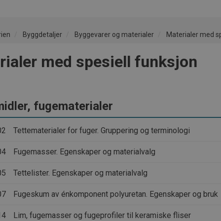
rien
Byggdetaljer
Byggevarer og materialer
Materialer med sp
rialer med spesiell funksjon
idler, fugematerialer
02
Tettematerialer for fuger. Gruppering og terminologi
04
Fugemasser. Egenskaper og materialvalg
05
Tettelister. Egenskaper og materialvalg
07
Fugeskum av énkomponent polyuretan. Egenskaper og bruk
14
Lim, fugemasser og fugeprofiler til keramiske fliser