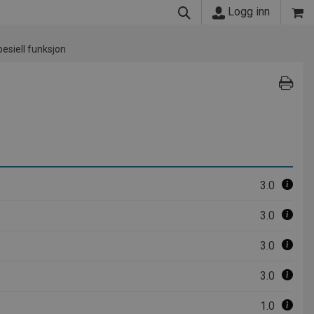
Logg inn
esiell funksjon
3.0
3.0
3.0
3.0
1.0