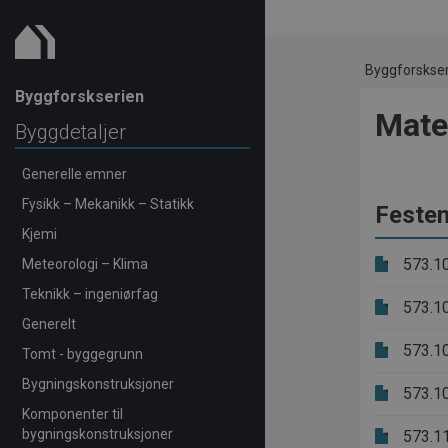
Byggforskse
Byggforskserien
Mate
Byggdetaljer
Generelle emner
Fysikk – Mekanikk – Statikk
Festem
Kjemi
573.1
Meteorologi – Klima
Teknikk – ingeniørfag
573.1
Generelt
573.1
Tomt - byggegrunn
Bygningskonstruksjoner
573.1
Komponenter til
bygningskonstruksjoner
573.1