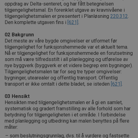
oppdrag av Delta-senteret, og har fått betegnelsen
tilgjengelighetsmal. En forenklet utgave av kravnivåene i
tilgjengelighetsmalen er presentert i Planløsning
220.312
.
Den komplette utgaven fins i
[621]
.
02
Bakgrunn
Det meste av våre bygde omgivelser er utformet før
tilgjengelighet for funksjonshemmede var et aktuelt tema.
Nå er tilgjengelighet for funksjonshemmede en forutsetning
som må være tilfredsstilt i all planlegging og utførelse av
nye byggverk (byggverk er et videre begrep enn bygninger).
Tilgjengelighetsmalen tar for seg tre typer omgivelser:
bygninger, utearealer og offentlig transport. Offentlig
transport er ikke omtalt i dette bladet, se isteden
[621]
.
03
Hensikt
Hensikten med tilgjengelighetsmalen er å gi en samlet,
systematisk og gradert framstilling av alle forhold som har
betydning for tilgjengeligheten i et område. I forbindelse
med planlegging og utbedring kan malen benyttes på flere
måter:
som beslutningsgrunnlag, dvs. til å vurdere og fastsette