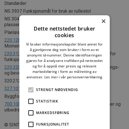
Standarder:
NS 3937 Funksjonsmål for bruk av rullestol
NS 3041 Informasjonsskilt – Regler for detaljer og
×
plassering
Dette nettstedet bruker
Planløsning:
cookies
220.120
Planlegging av godt innemiljø i boliger.
Vi bruker informasjonskapsler blant annet for
Momentliste
å gjenkjenne deg som bruker i form av et
220.312
Kravnivåer ved evaluering av tilgjengelighet for
anonymt id-nummer. Denne identifiseringen
funksjonshemmede
gjøres for å analysere trafikken på nettstedet
og for å oppnå mer presis og relevant
220.320
Bygningsmessig tilrettelegging for orienterings-
markedsføring i form av målretting av
og bevegelseshemmede
annonser.
Les mer i vår personvernerklæring
320.212 Dimensjonering for rullestol
327.101
Skilting
STRENGT NØDVENDIG
Byggforvaltning:
STATISTIKK
700.100
Innemiljø i eksisterende bygninger. Problemer og
utbedring
MARKEDSFØRING
FUNKSJONALITET
© SINTEF