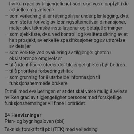
hvilken grad av tilgjengelighet som skal være oppfylt i de
aktuelle omgivelsene
som veiledning eller retningslinjer under planlegging, dvs.
som støtte for valg av løsningsalternativer, dimensjoner,
materialer, tekniske installasjoner og detaljutforminger
som sjekkliste, dvs. ved kontroll og kvalitetssikring av et
helt prosjekt, av enkelte spesifikasjoner og av utførelse
av detaljer
som verktøy ved evaluering av tilgjengeligheten i
eksisterende omgivelser
til å identifisere steder der tilgjengeligheten bør bedres
til å prioritere forbedringstiltak
som grunnlag for å utarbeide informasjon til
funksjonshemmede brukere
Et mål med evalueringen er at det skal være mulig å avlese
hvilken grad av tilgjengelighet personer med forskjellige
funksjonshemninger vil finne i området.
04
Henvisninger
Plan- og bygningsloven (pbl)
Teknisk forskrift til pbl (TEK) med veiledning