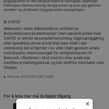
Byggegrunnen er den viktigste kilden til radongass i bygninger.
Radongass dannes naturlig i berggrunnen og siver opp gjennom
sprekker og utettheter i byggegrunnen og bygningen.
© SINTEF
Materialet i dette dokumentet er omfattet av
åndsverklovens bestemmelser. Uten særskilt avtale med
SINTEF er enhver eksemplarfremstilling, tilgjengeliggjøring
eller spredning utover privat bruk bare tillatt i den
utstrekning det er hjemlet i lov eller tillatt gjennom avtale
med Kopinor, interesseorgan for rettighetshavere til
åndsverk. Utnyttelse i strid med lov eller avtale kan
medføre erstatningsansvar, og kan straffes med bøter eller
fengsel.
Februar 2024 ISSN 2387-6328
For å lese mer må du kjøpe tilgang.
×