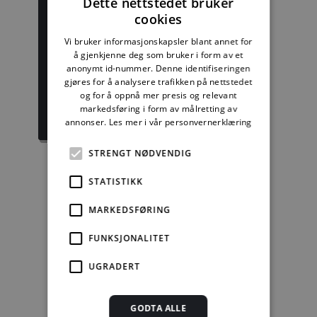
Dette nettstedet bruker
cookies
Vi bruker informasjonskapsler blant annet for
Byggforskserien
Delserie
å gjenkjenne deg som bruker i form av et
komplett
Byggdetaljer
anonymt id-nummer. Denne identifiseringen
gjøres for å analysere trafikken på nettstedet
1389,08 kr/mnd
729,92 kr/mnd
og for å oppnå mer presis og relevant
markedsføring i form av målretting av
Kjøp
Kjøp
annonser.
Les mer i vår personvernerklæring
STRENGT NØDVENDIG
STATISTIKK
Enkeltanvisning
MARKEDSFØRING
kr 280,00 for 12
mnd.
FUNKSJONALITET
Kjøp
UGRADERT
Alle abonnement faktureres 12 måneder forskuddsvis.
GODTA ALLE