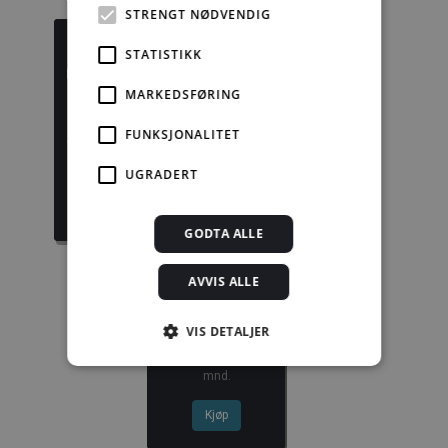
STRENGT NØDVENDIG
STATISTIKK
MARKEDSFØRING
Byggforskserien
Delserie
komplett
Byggdetaljer
FUNKSJONALITET
1389,08 kr/mnd
729,92 kr/mnd
UGRADERT
Kjøp
Kjøp
GODTA ALLE
AVVIS ALLE
Enkeltanvisning
VIS DETALJER
kr 280,00 for 12
mnd.
Strengt nødvendig
Statistikk
Kjøp
Markedsføring
Funksjonalitet