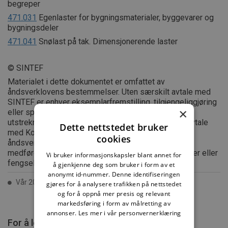
begreper
471.031
Egenlaster for bygningsmaterialer, byggevarer og
bygningsdeler
471.041
Snølast på tak. Dimensjonerende laster
© SINTEF
Materialet i dette dokumentet er omfattet av
åndsverklovens bestemmelser. Uten særskilt avtale med
SINTEF er enhver eksemplarfremstilling, tilgjengeliggjøring
×
eller spredning utover privat bruk bare tillatt i den
utstrekning det er hjemlet i lov eller tillatt gjennom avtale
Dette nettstedet bruker
med Kopinor, interesseorgan for rettighetshavere til
cookies
åndsverk. Utnyttelse i strid med lov eller avtale kan
medføre erstatningsansvar, og kan straffes med bøter eller
Vi bruker informasjonskapsler blant annet for
fengsel.
å gjenkjenne deg som bruker i form av et
anonymt id-nummer. Denne identifiseringen
Vår 2003 ISSN 2387-6328
gjøres for å analysere trafikken på nettstedet
og for å oppnå mer presis og relevant
markedsføring i form av målretting av
annonser.
Les mer i vår personvernerklæring
For å lese mer må du kjøpe tilgang.