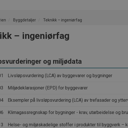
rien
Byggdetaljer
Teknikk – ingeniørfag
ikk – ingeniørfag
psvurderinger og miljødata
01
Livsløpsvurdering (LCA) av byggevarer og bygninger
03
Miljødeklarasjoner (EPD) for byggevarer
04
Eksempler på livsløpsvurdering (LCA) av trefasader og ytte
06
Klimagassregnskap for bygninger - krav, utarbeidelse og b
13
Helse- og miljøskadelige stoffer i produkter til byggverk – 