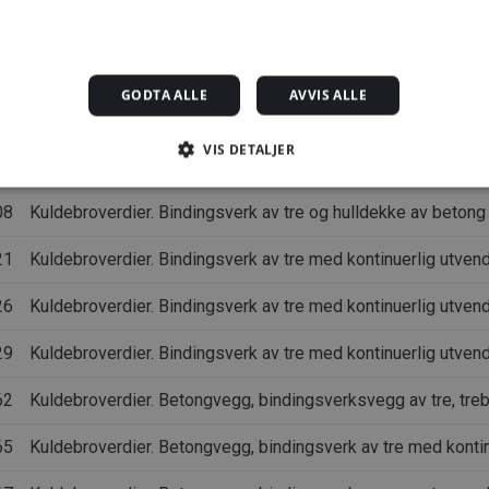
01
Kuldebroverdier. Bindingsverk av tre og trebjelkelag
04
Kuldebroverdier. Bindingsverk av tre og dekke av betong
GODTA ALLE
AVVIS ALLE
06
Kuldebroverdier. Bindingsverk av tre og dekke av lettklinker
VIS DETALJER
07
Kuldebroverdier. Bindingsverk av tre og dekke av porebeton
08
Kuldebroverdier. Bindingsverk av tre og hulldekke av betong
Strengt nødvendig
Statistikk
Markedsføring
Funksjonalitet
Ugrader
21
Kuldebroverdier. Bindingsverk av tre med kontinuerlig utvend
jonskapsler tillater kjernefunksjoner på nettstedet, som brukerinnlogging og kontoad
engt nødvendige informasjonskapsler.
26
Kuldebroverdier. Bindingsverk av tre med kontinuerlig utven
rsørger /
Utløpsdato
Beskrivelse
omene
29
Kuldebroverdier. Bindingsverk av tre med kontinuerlig utven
1 måned
Denne informasjonskapselen brukes av Cookie-Script.com-
okieScript
innstillingene for besøkendes informasjonskapsel. Det er
ggforsk.no
62
Kuldebroverdier. Betongvegg, bindingsverksvegg av tre, treb
Script.com cookie-banner fungerer som det skal.
yggforsk.no
3 dager
65
Kuldebroverdier. Betongvegg, bindingsverk av tre med konti