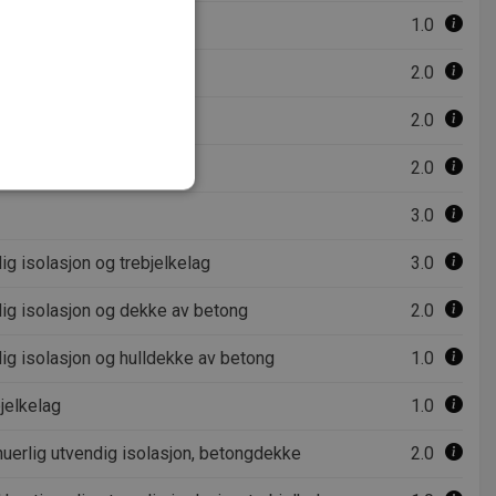
1.0
2.0
2.0
g
2.0
3.0
t
ig isolasjon og trebjelkelag
3.0
ministrasjon. Nettstedet kan
dig isolasjon og dekke av betong
2.0
dig isolasjon og hulldekke av betong
1.0
tjenesten for å huske
 nødvendig at Cookie-
jelkelag
1.0
nuerlig utvendig isolasjon, betongdekke
2.0