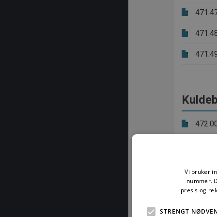
471.4
471.4
471.4
Kuldeb
472.0
472.0
472.1
Vi bruker i
nummer. De
472.2
presis og re
472.2
STRENGT NØDVE