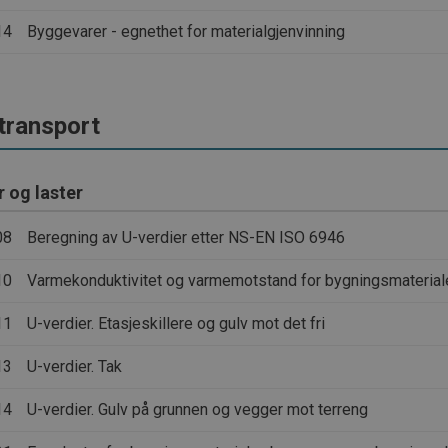
14
Byggevarer - egnethet for materialgjenvinning
transport
r og laster
08
Beregning av U-verdier etter NS-EN ISO 6946
10
Varmekonduktivitet og varmemotstand for bygningsmaterial
11
U-verdier. Etasjeskillere og gulv mot det fri
13
U-verdier. Tak
14
U-verdier. Gulv på grunnen og vegger mot terreng