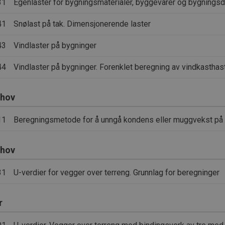
31
Egenlaster for bygningsmaterialer, byggevarer og bygningsd
41
Snølast på tak. Dimensjonerende laster
43
Vindlaster på bygninger
44
Vindlaster på bygninger. Forenklet beregning av vindkasthas
ehov
11
Beregningsmetode for å unngå kondens eller muggvekst på i
ehov
31
U-verdier for vegger over terreng. Grunnlag for beregninger
r