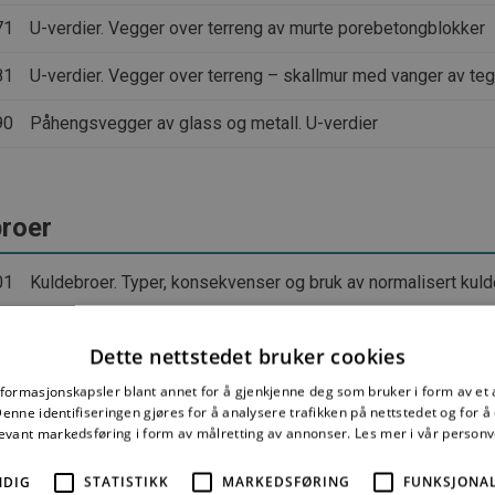
71
U-verdier. Vegger over terreng av murte porebetongblokker
81
U-verdier. Vegger over terreng – skallmur med vanger av teg
90
Påhengsvegger av glass og metall. U-verdier
roer
01
Kuldebroer. Typer, konsekvenser og bruk av normalisert kul
51
Kuldebroverdier for tilslutninger mellom bygningsdeler. Grun
Dette nettstedet bruker cookies
01
Kuldebroverdier. Isolert ringmur med betong, bindingsverk a
nformasjonskapsler blant annet for å gjenkjenne deg som bruker i form av et
nne identifiseringen gjøres for å analysere trafikken på nettstedet og for 
61
Kuldebroverdier. Betongvegg mot terreng, golv på grunnen
levant markedsføring i form av målretting av annonser.
Les mer i vår person
74
Kuldebroverdier. Vegg mot terreng, murt av lettklinkerblokk
NDIG
STATISTIKK
MARKEDSFØRING
FUNKSJONAL