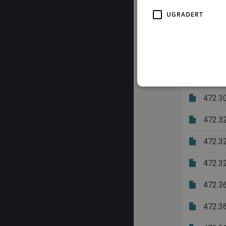
472.3
UGRADERT
472.3
472.3
472.3
472.3
472.3
Strengt nødvendige informas
ikke brukes riktig uten str
472.3
Fo
Navn
D
472.3
CookieScriptConsent
Co
by
472.3
subApp-production
.b
472.3