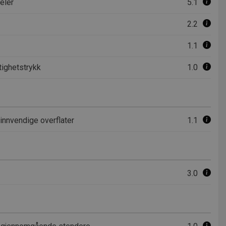
eler
5.1
2.2
1.1
tighetstrykk
1.0
nnvendige overflater
1.1
3.0