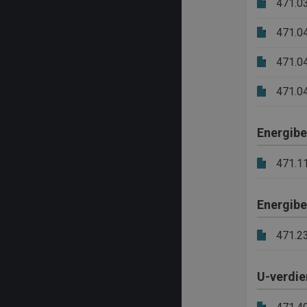
471.0
471.0
471.0
471.0
Energib
471.1
Energib
471.2
U-verdie