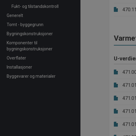
Fukt- og tilstandskontroll
470.1
Generelt
Tomt - byggegrunn
Bygningskonstruksjoner
Varme
Komponenter til
bygningskonstruksjoner
U-verdie
Overflater
Installasjoner
471.0
Byggevarer og materialer
471.0
471.0
471.0
471.0