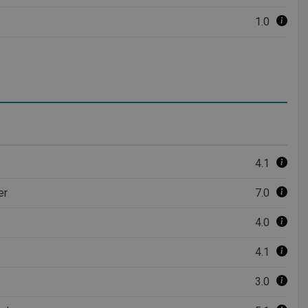
1.0
4.1
er
7.0
4.0
4.1
3.0