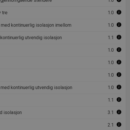
ed gjennomgående stendere
1.0
 tre
1.0
e med kontinuerlig isolasjon imellom
1.0
kontinuerlig utvendig isolasjon
1.1
1.0
1.0
1.0
r med kontinuerlig utvendig isolasjon
1.0
1.1
d isolasjon
3.1
2.1