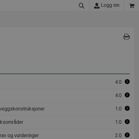
Logg inn
4.0
4.0
rveggskonstruksjoner
1.0
ruksområder
1.0
krav og vurderinger
2.0