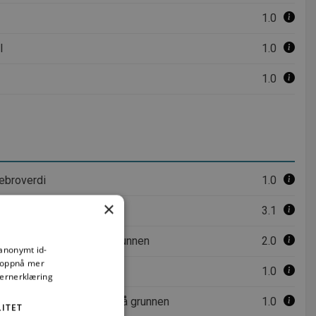
1.0
l
1.0
1.0
debroverdi
1.0
×
nlag for beregninger
3.1
v tre og betonggolv på grunnen
2.0
 anonymt id-
å oppnå mer
1.0
vernerklæring
er med isolasjon og golv på grunnen
1.0
ITET