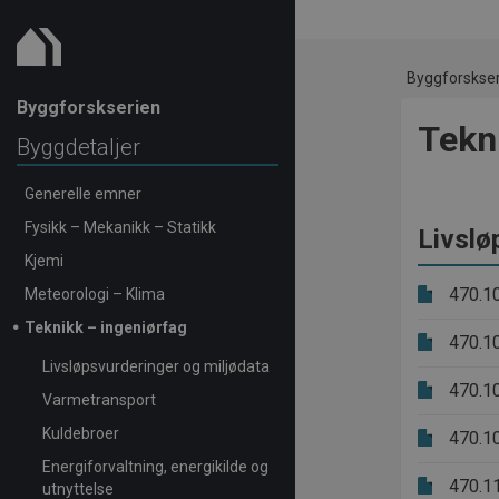
Byggforskse
Byggforskserien
Tekn
Byggdetaljer
Generelle emner
Fysikk – Mekanikk – Statikk
Livslø
Kjemi
470.1
Meteorologi – Klima
Teknikk – ingeniørfag
470.1
Livsløpsvurderinger og miljødata
470.1
Varmetransport
Kuldebroer
470.1
Energiforvaltning, energikilde og
470.1
utnyttelse