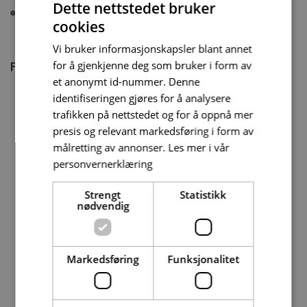
Dette nettstedet bruker
Desember 2013 ISSN 2387-6328
cookies
Vi bruker informasjonskapsler blant annet
for å gjenkjenne deg som bruker i form av
For å lese mer må du kjøpe tilgang.
et anonymt id-nummer. Denne
identifiseringen gjøres for å analysere
trafikken på nettstedet og for å oppnå mer
presis og relevant markedsføring i form av
Byggforskserien
Delserie
målretting av annonser.
Les mer i vår
komplett
Byggdetaljer
personvernerklæring
1389,08 kr/mnd
729,92 kr/mnd
Strengt
Statistikk
nødvendig
Kjøp
Kjøp
Markedsføring
Funksjonalitet
Enkeltanvisning