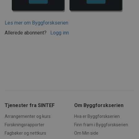
Navn
Forsørger
/
Domene
Utløpsdato
AWSALBCORS
1 uke
Amazon.com Inc.
widget-
Les mer om Byggforskserien
mediator.zopim.com
Allerede abonnent?
Logg inn
Generelt
Innhold
VISITOR_PRIVACY_METADATA
5 måneder
YouTube
1
Bakgrunn
4 uker
.youtube.com
11
Passivhus i Norge
12
Begreper
13
Prinsipper for å oppnå
passivhusstandard
14
Krav
Tjenester fra SINTEF
Om Byggforskserien
15
Fordeler og konsekvenser
Arrangementer og kurs
Hva er Byggforskserien
2
Planleggings- og byggeprosess
Forskningsrapporter
Finn fram i Byggforskserien
21
Generelt
CookieScriptConsent
4 uker 2
CookieScript
Fagbøker og nettkurs
Om Min side
22
Oppstart
dager
byggforsk.no