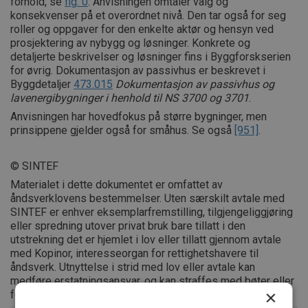
forhold, se
fig. 0
. Anvisningen omtaler valg og
konsekvenser på et overordnet nivå. Den tar også for seg
roller og oppgaver for den enkelte aktør og hensyn ved
prosjektering av nybygg og løsninger. Konkrete og
detaljerte beskrivelser og løsninger fins i Byggforskserien
for øvrig. Dokumentasjon av passivhus er beskrevet i
Byggdetaljer
473.015
Dokumentasjon av passivhus og
lavenergibygninger i henhold til NS 3700 og 3701
.
Anvisningen har hovedfokus på større bygninger, men
prinsippene gjelder også for småhus. Se også
[951]
.
© SINTEF
Materialet i dette dokumentet er omfattet av
åndsverklovens bestemmelser. Uten særskilt avtale med
SINTEF er enhver eksemplarfremstilling, tilgjengeliggjøring
eller spredning utover privat bruk bare tillatt i den
utstrekning det er hjemlet i lov eller tillatt gjennom avtale
med Kopinor, interesseorgan for rettighetshavere til
åndsverk. Utnyttelse i strid med lov eller avtale kan
medføre erstatningsansvar, og kan straffes med bøter eller
×
fengsel.