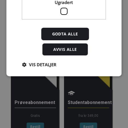
Ugradert
kr 280,00 for 12
mnd.
Kjøp
GODTA ALLE
Alle abonnement faktureres 12 måneder forskuddsvis.
AVVIS ALLE
Se alle priser her
VIS DETALJER
Andre abonnement
Strengt nødvendig
Statistikk
Markedsføring
Funksjonalitet
Ugradert
Prøveabonnement
Studentabonnement
Strengt nødvendige informasjonskapsler tillater
kjernefunksjoner på nettstedet, som
brukerinnlogging og kontoadministrasjon.
Gratis
fra kr 349,00
Nettstedet kan ikke brukes riktig uten strengt
nødvendige informasjonskapsler.
Bestill
Bestill