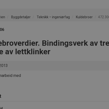
rien
Byggdetaljer
Teknikk – ingeniørfag
Kuldebroer
472.306
306
broverdier. Bindingsverk av tr
 av lettklinker
2013
amarbeid med
t
ld