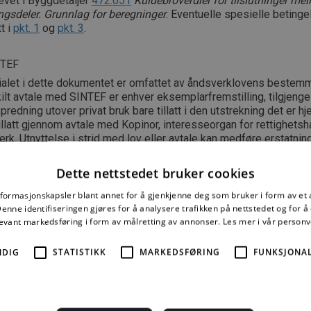
evet i Byggdetaljer
472.051
Kuldebroverdier for tilslutninger me
ngsdeler. Grunnlag for beregninger
. Eventuelle spesielle betinge
t i
pkt. 1
og
pkt. 3
.
NTEF
ialet i dette dokumentet er omfattet av åndsverklovens bestemm
lt avtale med SINTEF er enhver eksemplarfremstilling, tilgjengel
spredning utover privat bruk bare tillatt i den utstrekning det er hj
tillatt gjennom avtale med Kopinor, interesseorgan for rettighetsha
rk. Utnyttelse i strid med lov eller avtale kan medføre erstatnin
raffes med bøter eller fengsel.
Dette nettstedet bruker cookies
 2013 ISSN 2387-6328
nformasjonskapsler blant annet for å gjenkjenne deg som bruker i form av et
nne identifiseringen gjøres for å analysere trafikken på nettstedet og for 
levant markedsføring i form av målretting av annonser.
Les mer i vår person
NDIG
STATISTIKK
MARKEDSFØRING
FUNKSJONAL
e mer må du kjøpe tilgang.