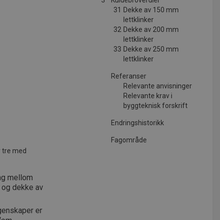
3
Kuldebroverdier
31
Dekke av 150 mm
lettklinker
32
Dekke av 200 mm
lettklinker
33
Dekke av 250 mm
lettklinker
Referanser
Relevante anvisninger
Relevante krav i
byggteknisk forskrift
Endringshistorikk
Fagområde
v tre med
ing mellom
 og dekke av
egenskaper er