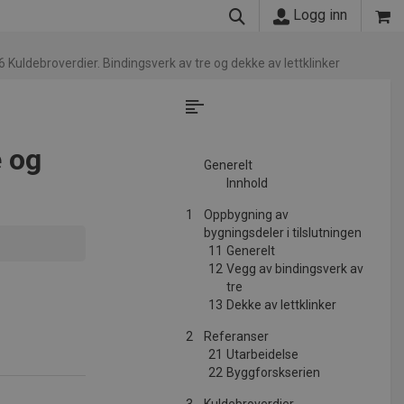
Logg inn
 Kuldebroverdier. Bindingsverk av tre og dekke av lettklinker
e og
Generelt
Innhold
1
Oppbygning av
bygningsdeler i tilslutningen
11
Generelt
12
Vegg av bindingsverk av
tre
13
Dekke av lettklinker
2
Referanser
21
Utarbeidelse
22
Byggforskserien