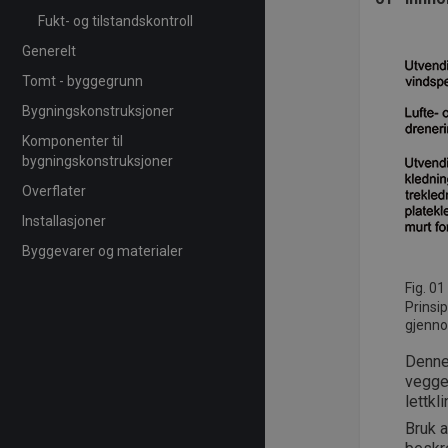
Fukt- og tilstandskontroll
Generelt
Tomt - byggegrunn
Bygningskonstruksjoner
Komponenter til
bygningskonstruksjoner
Overflater
Installasjoner
Byggevarer og materialer
Fig. 01
Prinsi
gjenno
Denne 
vegge
lettkl
Bruk a