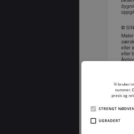
beskr
bygni
oppgit
© SI
Mater
særski
eller 
eller 
åndsve
kan st
Mars
Vi bruker i
nummer. De
presis og re
STRENGT NØDVE
For å les
UGRADERT