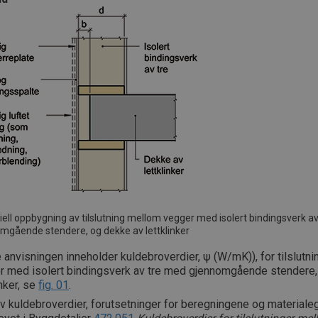
piell oppbygning av tilslutning mellom vegger med isolert bindingsverk a
mgående stendere, og dekke av lettklinker
anvisningen inneholder kuldebroverdier, ψ (W/mK)), for tilslutn
r med isolert bindingsverk av tre med gjennomgående stendere,
inker, se
fig. 01
.
v kuldebroverdier, forutsetninger for beregningene og material