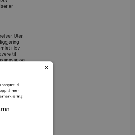
llom
lser er
elser. Uten
iggjøring
emlet i lov
vere til
gsansvar, og
×
 anonymt id-
å oppnå mer
vernerklæring
ITET