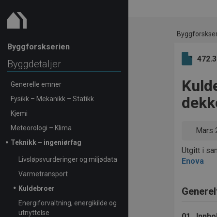
Byggforskse
Byggforskserien
472.
Byggdetaljer
Kulde
Generelle emner
dekke
Fysikk – Mekanikk – Statikk
Kjemi
Meteorologi – Klima
Mars 
Teknikk – ingeniørfag
Utgitt i s
Livsløpsvurderinger og miljødata
Enova
Varmetransport
Kuldebroer
Generel
Energiforvaltning, energikilde og
utnyttelse
01
Innho