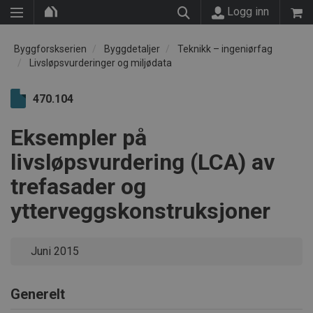
Logg inn
Byggforskserien
Byggdetaljer
Teknikk – ingeniørfag
Livsløpsvurderinger og miljødata
470.104
Eksempler på
livsløpsvurdering (LCA) av
trefasader og
ytterveggskonstruksjoner
Juni 2015
Generelt