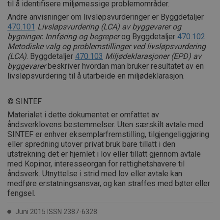
til å identifisere miljømessige problemområder.
Andre anvisninger om livsløpsvurderinger er Byggdetaljer
470.101
Livsløpsvurdering (LCA) av byggev
a
rer og
bygninger
.
Innføring og begreper
og Byggdetaljer
470.102
Metodiske valg og problemstillinger ved livsløpsvurdering
(LCA)
. Byggdetaljer
470.103
Miljødeklarasjoner (EPD) av
byggevarer
beskriver hvordan man bruker resultatet av en
livsløpsvurdering til å utarbeide en miljødeklarasjon.
© SINTEF
Materialet i dette dokumentet er omfattet av
åndsverklovens bestemmelser. Uten særskilt avtale med
SINTEF er enhver eksemplarfremstilling, tilgjengeliggjøring
eller spredning utover privat bruk bare tillatt i den
utstrekning det er hjemlet i lov eller tillatt gjennom avtale
med Kopinor, interesseorgan for rettighetshavere til
åndsverk. Utnyttelse i strid med lov eller avtale kan
medføre erstatningsansvar, og kan straffes med bøter eller
fengsel.
Juni 2015 ISSN 2387-6328