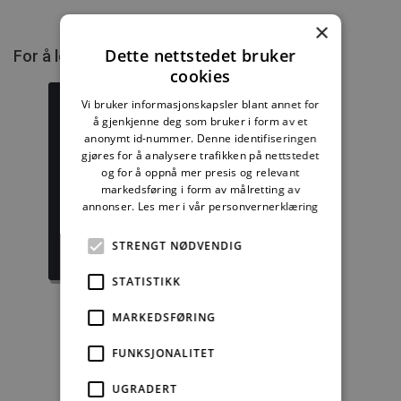
×
Dette nettstedet bruker
For å lese mer må du kjøpe tilgang.
cookies
Vi bruker informasjonskapsler blant annet for
å gjenkjenne deg som bruker i form av et
anonymt id-nummer. Denne identifiseringen
gjøres for å analysere trafikken på nettstedet
Byggforskserien
Delserie
og for å oppnå mer presis og relevant
komplett
Byggdetaljer
markedsføring i form av målretting av
annonser.
Les mer i vår personvernerklæring
1389,08 kr/mnd
729,92 kr/mnd
STRENGT NØDVENDIG
Kjøp
Kjøp
STATISTIKK
MARKEDSFØRING
Enkeltanvisning
FUNKSJONALITET
kr 280,00 for 12
UGRADERT