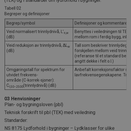
(TEK) og i standarder om lydforhold i bygninger.
Tabell 02
Begreper og definisjoner
Begrep/symbol
Definisjoner og kommentarer
Veid normalisert trinnlydnivå, L’
Benyttes i veiledningen til TEK 
n,w
(dB)
mellom rom i ferdig bygg, inkl
Veid reduksjon av trinnlydnivå, ΔL
Tall som beskriver trinnlydegen
w
(dB)
forskjellen mellom veid trinnl
(referanse til et standard beton
angitt dekke i felt o.l.)
Omgjøringstall for spektrum for
Anbefalt korreksjonsfaktor s
utvidet frekvens-
lavfrekvensegenskapene. Trinn
område (C-korrek-sjoner):
C
(trinnlydnivå) (dB)
I,50–2500
03
Henvisninger
Plan- og bygningsloven (pbl)
Teknisk forskrift til pbl (TEK) med veiledning
Standarder:
NS 8175 Lydforhold i bygninger – Lydklasser for ulike