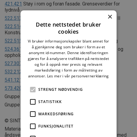
421.421
Støy i rom og foran fasade. Grenseverdier for
lydnivå
×
522.513
Lydisolerende tunge etasjeskillere. Del I og II
Dette nettstedet bruker
522.514
Lydisolerende tunge etasjeskillere.
cookies
Konstruksjonseksempler
522.515
Flytende golv for lyd- og vibrasjonsisolering
Vi bruker informasjonskapsler blant annet for
å gjenkjenne deg som bruker i form av et
524.361
Luftlydisolasjon mellom trapperom/korridor og
anonymt id-nummer. Denne identifiseringen
oppholdsrom i ulike bygninger
gjøres for å analysere trafikken på nettstedet
527.307
Støydemping i trapperom og korridorer
og for å oppnå mer presis og relevant
markedsføring i form av målretting av
532.212
Trapper av betong og naturstein
annonser.
Les mer i vår personvernerklæring
541.121
Egenskaper til trinnlyddempende belegg
573.420
Lyddata for materialer og konstruksjoner
STRENGT NØDVENDIG
Gruppe 520 om brann
STATISTIKK
Gruppe 532 om trapper
MARKEDSFØRING
© SINTEF
FUNKSJONALITET
Materialet i dette dokumentet er omfattet av
åndsverklovens bestemmelser. Uten særskilt avtale med