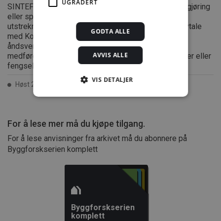
UGRADERT
SINTEF er enhver eksemplarfremstilling, tilgjengeliggjøring
eller spredning utover privat bruk bare tillatt i den
utstrekning det er hjemlet i lov eller tillatt gjennom avtale
GODTA ALLE
med Kopinor, interesseorgan for rettighetshavere til
åndsverk. Utnyttelse i strid med lov eller avtale kan
AVVIS ALLE
medføre erstatningsansvar, og kan straffes med bøter eller
fengsel.
VIS DETALJER
Høst 2006 ISSN 2387-6328
Strengt nødvendig
Statistikk
For å lese mer må du kjøpe tilgang.
Markedsføring
Funksjonalitet
For å lese anvisninger fra arkivet må du abonnere på
Ugradert
Byggforskserien komplett
Strengt nødvendige informasjonskapsler tillater
kjernefunksjoner på nettstedet, som
brukerinnlogging og kontoadministrasjon.
Nettstedet kan ikke brukes riktig uten strengt
nødvendige informasjonskapsler.
Byggforskserien
Forsørger /
Navn
Utløpsdato
Beskrivels
komplett
Domene