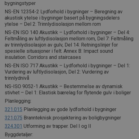
bygningstyper
NS-EN 12354-2 Lydforhold i bygninger – Beregning av
akustisk ytelse i bygninger basert på bygningsdelers
ytelse – Del 2: Trinnlydisolasjon mellom rom
NS-EN ISO 140 Akustikk – Lydforhold i bygninger – Del 4:
Feltmåling av luftlydisolasjon mellom rom, Del 7: Feltmåling
av trinnlydisolasjon av gulv, Del 14: Retningslinjer for
spesielle situasjoner i felt. Annex B: Impact sound
insulation. Corridors and staircases
NS-EN ISO 717 Akustikk – Lydforhold i bygninger – Del 1:
Vurdering av luftlydisolasjon, Del 2: Vurdering av
trinnlydnivå
NS-ISO 9052-1 Akustikk – Bestemmelse av dynamisk
stivhet – Del 1: Elastisk bærelag for flytende gulv i boliger
Planlegging:
321.015
Planlegging av gode lydforhold i bygninger
321.075
Brannteknisk prosjektering av boligbygninger
324.301
Utforming av trapper. Del I og II
Byggdetaljer: