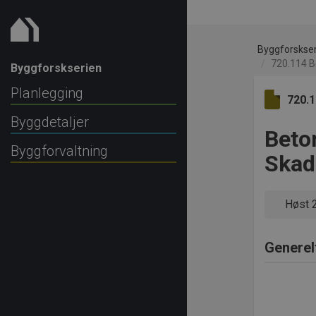
Byggforskse
720.114 B
Byggforskserien
Planlegging
720.
Byggdetaljer
Beto
Byggforvaltning
Skad
Høst 
Generel