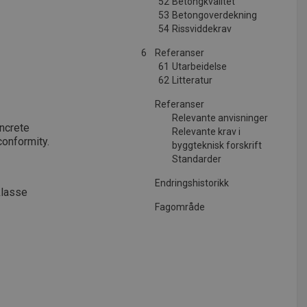
52
Betongkvalitet
53
Betongoverdekning
54
Rissviddekrav
6
Referanser
61
Utarbeidelse
62
Litteratur
Referanser
Relevante anvisninger
ncrete
Relevante krav i
conformity.
byggteknisk forskrift
Standarder
Endringshistorikk
klasse
Fagområde