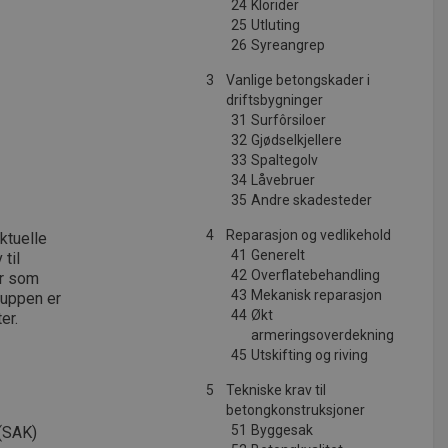
24
Klorider
25
Utluting
26
Syreangrep
3
Vanlige betongskader i
driftsbygninger
31
Surfôrsiloer
32
Gjødselkjellere
33
Spaltegolv
34
Låvebruer
35
Andre skadesteder
4
Reparasjon og vedlikehold
ktuelle
41
Generelt
til
42
Overflatebehandling
er som
43
Mekanisk reparasjon
ruppen er
44
Økt
er.
armeringsoverdekning
45
Utskifting og riving
5
Tekniske krav til
betongkonstruksjoner
51
Byggesak
 (SAK)