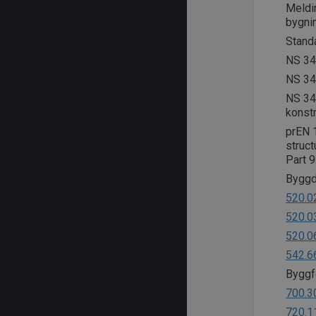
Meldin
bygni
Stand
NS 342
NS 34
NS 34
konst
prEN 
struct
Part 9
Byggde
520.0
520.0
520.0
542.6
Byggfo
700.3
720.1