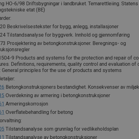
g HO-6/98 Driftsbygningar i landbruket. Temarettleiing. Statens
ngstekniske etat (BE)
arder:
0 Beskrivelsestekster for bygg, anlegg, installasjoner
24 Tilstandsanalyse for byggverk. Innhold og gjennomføring
73 Prosjektering av betongkonstruksjoner. Beregnings- og
ruksjonsregler
1504-9 Products and systems for the protection and repair of co
ures. Definitions, requirements, quality control and evaluation of 
: General principles for the use of products and systems
taljer:
26
Betongkonstruksjoners bestandighet. Konsekvenser av miljø
35
Overdekning av armering i betongkonstruksjoner
61
Armeringskorrosjon
61
Overflatebehandling for betong
rvaltning:
05
Tilstandsanalyse som grunnlag for vedlikeholdsplan
11
Tilstandsanalyse av betongkonstruksjoner