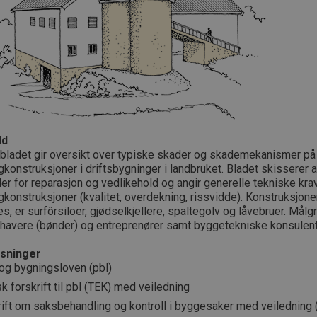
ld
 bladet gir oversikt over typiske skader og skademekanismer på
konstruksjoner i driftsbygninger i landbruket. Bladet skisserer a
r for reparasjon og vedlikehold og angir generelle tekniske krav 
konstruksjoner (kvalitet, overdekning, rissvidde). Konstruksjon
s, er surfôrsiloer, gjødselkjellere, spaltegolv og låvebruer. Målg
kshavere (bønder) og entreprenører samt byggetekniske konsulent
sninger
 og bygningsloven (pbl)
k forskrift til pbl (TEK) med veiledning
rift om saksbehandling og kontroll i byggesaker med veiledning