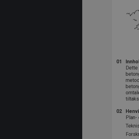
01
Innho
Dette
betong
metode
betong
omtale
tilta
02
Henvi
Plan-
Teknis
Forsk