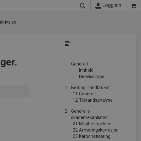
Logg inn
krivelse
ger.
Generelt
Innhold
Henvisninger
1
Betong i landbruket
11
Generelt
12
Tilstandsanalyse
2
Generelle
skademekanismer
21
Miljøbetingelser
22
Armeringskorrosjon
23
Karbonatisering