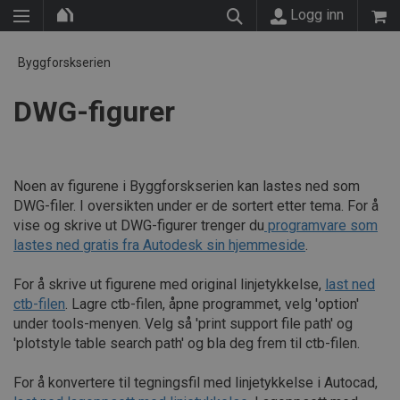
Logg inn
Byggforskserien
DWG-figurer
Noen av figurene i Byggforskserien kan lastes ned som
DWG-filer. I oversikten under er de sortert etter tema. For å
vise og skrive ut DWG-figurer trenger du
programvare som
lastes ned gratis fra Autodesk sin hjemmeside
.
For å skrive ut figurene med original linjetykkelse,
last ned
ctb-filen
. Lagre ctb-filen, åpne programmet, velg 'option'
under tools-menyen. Velg så 'print support file path' og
'plotstyle table search path' og bla deg frem til ctb-filen.
For å konvertere til tegningsfil med linjetykkelse i Autocad,