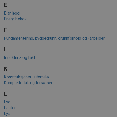
E
Elanlegg
Energibehov
F
Fundamentering, byggegrunn, grunnforhold og -arbeider
I
Inneklima og fukt
K
Konstruksjoner i utemiljø
Kompakte tak og terrasser
L
Lyd
Laster
Lys