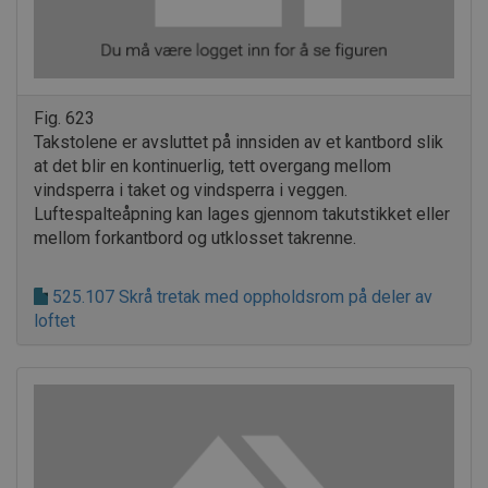
kjernefunksjoner på nettstedet, som
brukerinnlogging og kontoadministrasjon.
Nettstedet kan ikke brukes riktig uten strengt
nødvendige informasjonskapsler.
Forsørger /
Navn
Utløpsdato
Beskrivels
Domene
Fig. 623
CookieScriptConsent
1 måned
Denne
CookieScript
Takstolene er avsluttet på innsiden av et kantbord slik
informasj
byggforsk.no
at det blir en kontinuerlig, tett overgang mellom
brukes av 
Script.com
vindsperra i taket og vindsperra i veggen.
for å husk
innstilling
Luftespalteåpning kan lages gjennom takutstikket eller
besøkende
mellom forkantbord og utklosset takrenne.
informasjo
Det er nød
Cookie-Scr
cookie-ba
525.107 Skrå tretak med oppholdsrom på deler av
fungerer s
skal.
loftet
subApp-production
.byggforsk.no
3 dager
Forsørger
Navn
Utløpsdato
Beskrivelse
Navn
/ Domene
Forsørger /
Navn
Utløpsdato
Beskrivelse
Domene