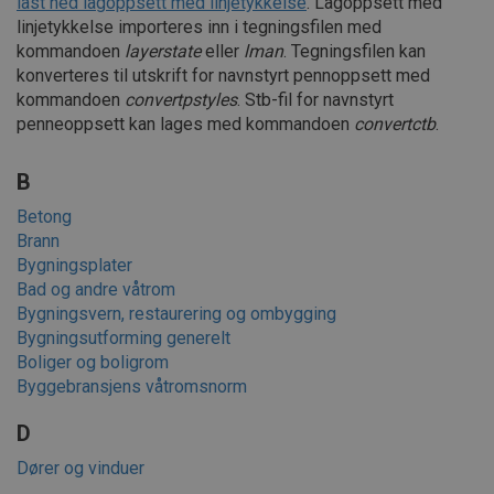
last ned lagoppsett med linjetykkelse
. Lagoppsett med
linjetykkelse importeres inn i tegningsfilen med
kommandoen
layerstate
eller
lman
. Tegningsfilen kan
konverteres til utskrift for navnstyrt pennoppsett med
kommandoen
convertpstyles
. Stb-fil for navnstyrt
penneoppsett kan lages med kommandoen
convertctb
.
B
Betong
Brann
Bygningsplater
Bad og andre våtrom
Bygningsvern, restaurering og ombygging
Bygningsutforming generelt
Boliger og boligrom
Byggebransjens våtromsnorm
D
Dører og vinduer