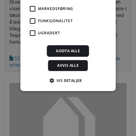
Eksempel på takutstikk for tak av taksperrer. Figuren
viser overgangen mellom plateundertak og vindsperre i
MARKEDSFØRING
takutstikket. Vindtetting av overgangen kan sikres ved
FUNKSJONALITET
å teipe vindsperra i underkanten av plateundertak. I
tillegg kan brukes tettemasse som vist i figuren.
UGRADERT
Teipen må ha dokumenterte egenskaper for bruk til
formålet.
GODTA ALLE
525.107 Skrå tretak med oppholdsrom på deler av
loftet
AVVIS ALLE
VIS DETALJER
Strengt nødvendig
Statistikk
Markedsføring
Funksjonalitet
Ugradert
Strengt nødvendige informasjonskapsler tillater