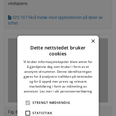
vindsperre.
525.107 Skrå tretak med oppholdsrom på deler av
loftet
×
Dette nettstedet bruker
cookies
Vi bruker informasjonskapsler blant annet for
å gjenkjenne deg som bruker i form av et
anonymt id-nummer. Denne identifiseringen
gjøres for å analysere trafikken på nettstedet
og for å oppnå mer presis og relevant
markedsføring i form av målretting av
annonser.
Les mer i vår personvernerklæring
STRENGT NØDVENDIG
Fig. 622 b
STATISTIKK