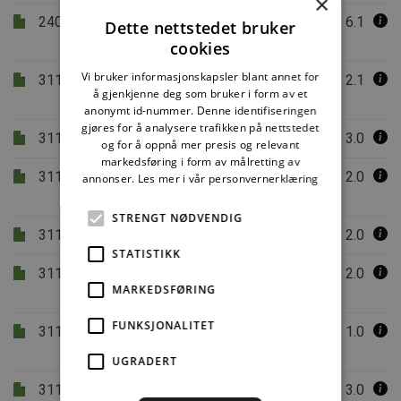
×
240.005
Lover og regler for bygge- og
6.1
Dette nettstedet bruker
anleggsnæringen
cookies
Vi bruker informasjonskapsler blant annet for
311.015
Vann i by - håndtering av overvann i
2.1
å gjenkjenne deg som bruker i form av et
bebygde områder
anonymt id-nummer. Denne identifiseringen
gjøres for å analysere trafikken på nettstedet
311.109
Kartlegging av klimaforhold
3.0
og for å oppnå mer presis og relevant
markedsføring i form av målretting av
311.115
Beregning av sol-, skygge- og
2.0
annonser.
Les mer i vår personvernerklæring
horisontforhold
STRENGT NØDVENDIG
311.125
Snøskred. Skredfare og sikring
2.0
STATISTIKK
311.135
Steinsprang og steinskred.
2.0
MARKEDSFØRING
Farevurdering og sikringstiltak
FUNKSJONALITET
311.137
Løsmasseskred i bratt terreng.
1.0
Farevurdering og sikringstiltak
UGRADERT
311.145
Leirskred. Skredmekanismer og
3.0