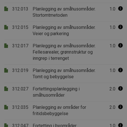
312.013
Planlegging av småhusområder.
1.0
Stortomtmetoden
312.015
Planlegging av småhusområder.
1.0
Veier og parkering
312.017
Planlegging av småhusområder.
1.0
Fellesarealer, grønnstruktur og
inngrep i terrenget
312.019
Planlegging av småhusområder.
1.0
Tomt og bebyggelse
312.027
Fortettingsplanlegging i
2.0
småhusområder
312.035
Planlegging av områder for
2.0
fritidsbebyggelse
312.047
Fortetting i byområder
1.0