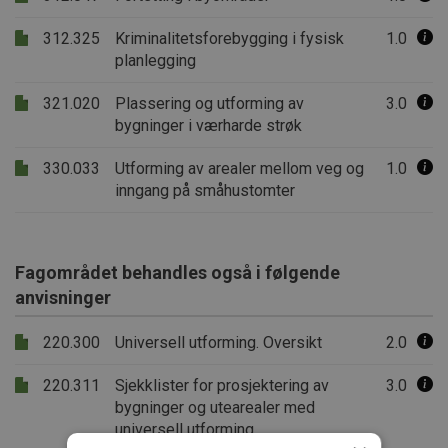
312.325
Kriminalitetsforebygging i fysisk
1.0
planlegging
321.020
Plassering og utforming av
3.0
bygninger i værharde strøk
330.033
Utforming av arealer mellom veg og
1.0
inngang på småhustomter
Fagområdet behandles også i følgende
anvisninger
220.300
Universell utforming. Oversikt
2.0
220.311
Sjekklister for prosjektering av
3.0
bygninger og utearealer med
universell utforming