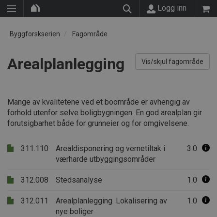
Logg inn
Byggforskserien
Fagområde
Arealplanlegging
Vis/skjul fagområde
Mange av kvalitetene ved et boområde er avhengig av
forhold utenfor selve boligbygningen. En god arealplan gir
forutsigbarhet både for grunneier og for omgivelsene.
311.110
Arealdisponering og vernetiltak i
3.0
værharde utbyggingsområder
312.008
Stedsanalyse
1.0
312.011
Arealplanlegging. Lokalisering av
1.0
nye boliger