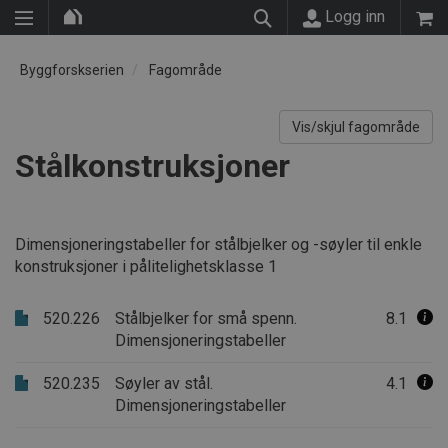
Logg inn
Byggforskserien
Fagområde
Vis/skjul fagområde
Stålkonstruksjoner
Dimensjoneringstabeller for stålbjelker og -søyler til enkle
konstruksjoner i pålitelighetsklasse 1
520.226
Stålbjelker for små spenn.
8.1
Dimensjoneringstabeller
520.235
Søyler av stål.
4.1
Dimensjoneringstabeller