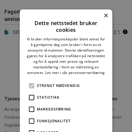
Fagområdet behandles også i følgende
×
anvisninger
Dette nettstedet bruker
cookies
520.315
Brannbeskyttelse av
2.1
stålkonstruksjoner
Vi bruker informasjonskapsler blant annet for
å gjenkjenne deg som bruker i form av et
anonymt id-nummer. Denne identifiseringen
gjøres for å analysere trafikken på nettstedet
og for å oppnå mer presis og relevant
markedsføring i form av målretting av
annonser.
Les mer i vår personvernerklæring
STRENGT NØDVENDIG
STATISTIKK
Tjenester fra SINTEF
Om Byggforskserien
MARKEDSFØRING
Arrangementer og kurs
Hva er Byggforskserien
Forskningsrapporter
Finn fram i Byggforskserien
FUNKSJONALITET
Fagbøker og nettkurs
Om Min side