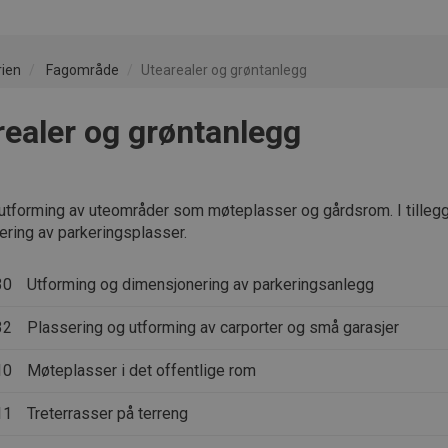
rien
Fagområde
Utearealer og grøntanlegg
realer og grøntanlegg
utforming av uteområder som møteplasser og gårdsrom. I tillegg
ring av parkeringsplasser.
30
Utforming og dimensjonering av parkeringsanlegg
32
Plassering og utforming av carporter og små garasjer
10
Møteplasser i det offentlige rom
11
Treterrasser på terreng