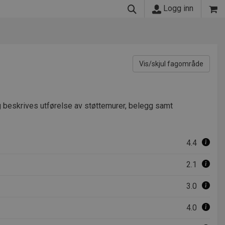
Logg inn
Vis/skjul fagområde
 beskrives utførelse av støttemurer, belegg samt
4.4
2.1
3.0
4.0