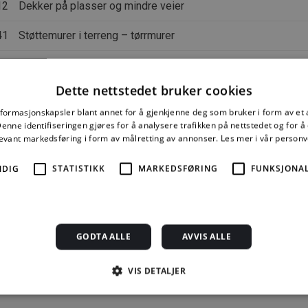
12
Dekker på plasser og mindre veier
41
Støttemurer i terreng – tørrmurer
42
Store støttemurer
Dette nettstedet bruker cookies
21
Voller og skråninger
nformasjonskapsler blant annet for å gjenkjenne deg som bruker i form av et
nne identifiseringen gjøres for å analysere trafikken på nettstedet og for 
levant markedsføring i form av målretting av annonser.
Les mer i vår person
et behandles også i følgende anvisninger
NDIG
STATISTIKK
MARKEDSFØRING
FUNKSJONAL
11
Bevaring av vegetasjon i bygge- og anleggsområder
22
Utendørs skjermer mot støy. Skjermvalg, utforming og steds
GODTA ALLE
AVVIS ALLE
21
Keramiske fliser på utendørs arealer
VIS DETALJER