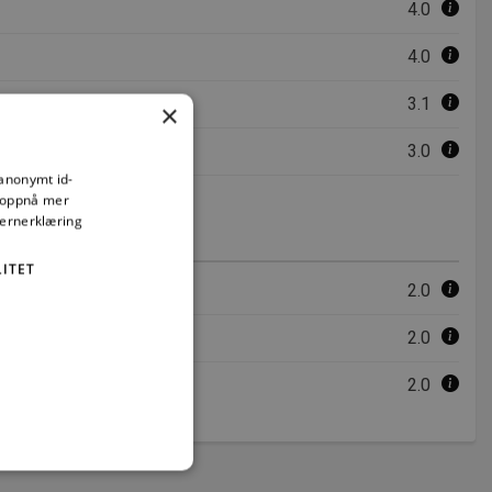
4.0
4.0
3.1
×
3.0
 anonymt id-
å oppnå mer
vernerklæring
ITET
2.0
tilpasning
2.0
2.0