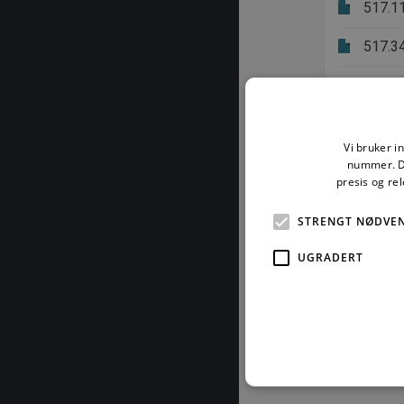
517.1
517.3
517.3
517.4
Vi bruker i
nummer. De
presis og re
Fagområd
STRENGT NØDVE
316.2
UGRADERT
517.5
541.4