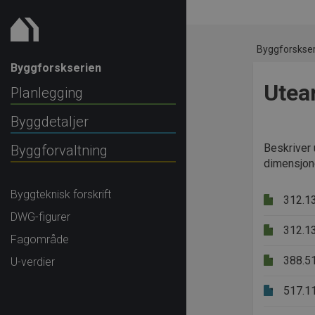
Byggforskse
Byggforskserien
Utea
Planlegging
Byggdetaljer
Beskriver 
Byggforvaltning
dimensjone
Byggteknisk forskrift
312.1
DWG-figurer
312.1
Fagområde
388.5
U-verdier
517.1