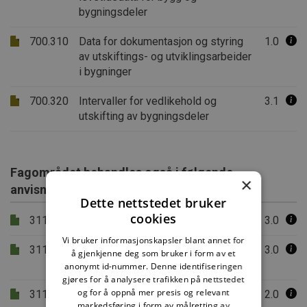
bygningsdeler
700.310
Data for dokumentasjon og styring
1.0
av utskiftings- og utviklingsarbeider
i bygninger
700.320
Intervaller for vedlikehold og
3.1
utskifting av bygningsdeler
Fagområdet behandles også i følgende
×
anvisninger
Dette nettstedet bruker
cookies
311.109
Kartlegging av klimaforhold
3.0
Vi bruker informasjonskapsler blant annet for
311.110
Arealdisponering og vernetiltak i
3.0
å gjenkjenne deg som bruker i form av et
værharde utbyggingsområder
anonymt id-nummer. Denne identifiseringen
gjøres for å analysere trafikken på nettstedet
og for å oppnå mer presis og relevant
311.115
Beregning av sol-, skygge- og
2.0
markedsføring i form av målretting av