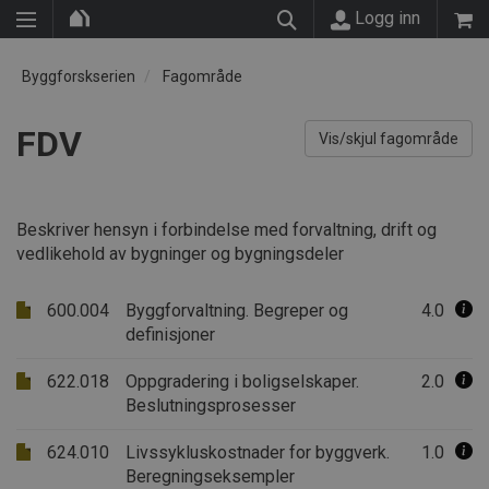
Logg inn
Byggforskserien
Fagområde
FDV
Vis/skjul fagområde
Beskriver hensyn i forbindelse med forvaltning, drift og
vedlikehold av bygninger og bygningsdeler
600.004
Byggforvaltning. Begreper og
4.0
definisjoner
622.018
Oppgradering i boligselskaper.
2.0
Beslutningsprosesser
624.010
Livssykluskostnader for byggverk.
1.0
Beregningseksempler