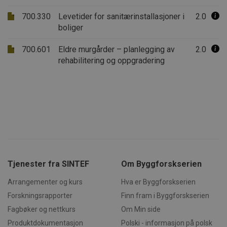
Strengt nødvendig
Statistikk
700.330
Levetider for sanitærinstallasjoner i
2.0
Markedsføring
Funksjonalitet
boliger
Ugradert
700.601
Eldre murgårder – planlegging av
2.0
Strengt nødvendige informasjonskapsler tillater
kjernefunksjoner på nettstedet, som
rehabilitering og oppgradering
brukerinnlogging og kontoadministrasjon.
Nettstedet kan ikke brukes riktig uten strengt
nødvendige informasjonskapsler.
Forsørger /
Navn
Utløpsdato
Beskrivels
Domene
CookieScriptConsent
1 måned
Denne
CookieScript
informasj
byggforsk.no
brukes av 
Script.com
for å husk
innstilling
besøkende
Tjenester fra SINTEF
Om Byggforskserien
informasjo
Det er nød
Arrangementer og kurs
Hva er Byggforskserien
Cookie-Scr
cookie-ba
Forskningsrapporter
Finn fram i Byggforskserien
fungerer s
skal.
Fagbøker og nettkurs
Om Min side
subApp-production
.byggforsk.no
3 dager
Produktdokumentasjon
Polski - informasjon på polsk