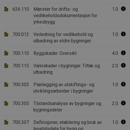
626.110
Mønster for drifts- og
1.0
vedlikeholdsdokumentasjon for
yrkesbygg
700.012
Veiledning for vedlikehold og
1.0
utbedring av eldre bygninger
700.110
Byggskader. Oversikt
4.0
700.115
Vannskader i bygninger. Tiltak og
2.0
utbedring
700.303
Planlegging av utskiftings- og
1.0
utviklingsarbeider i bygninger
700.305
Tilstandsanalyse av bygninger og
2.0
bygningsdeler
700.307
Definisjoner, etablering og bruk av
1.0
levetidsdata for bygg og