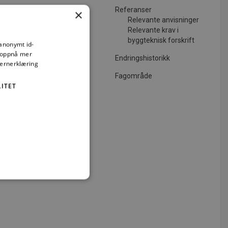
Referanser
×
Relevante anvisninger
Relevante krav i
byggteknisk forskrift
 anonymt id-
å oppnå mer
Endringshistorikk
vernerklæring
Fagområde
ITET
elser. Uten
iggjøring
emlet i lov
vere til
gsansvar, og
t
ministrasjon. Nettstedet kan