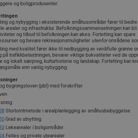
eggere og boligprodusenter.
ttingen
ting og nybygging i eksisterende småhusområder fører til bedre 
le arealer og infrastruktur. Befolkningssammensetningen kan bli 
iviteter og tilbud til befolkningen kan økes. Fortetting kan spare
ressurser og bevare rekreasjonsmuligheter
utenfor
områdene som
ting med kvalitet fører ikke til nedbygging av verdifulle grønne o
g på trafikkbelastningen, bevarer viktige bokvaliteter ved de opp
 og lokalt særpreg, kulturhistorie og landskap. Fortetting kan k
angsmåte enn vanlig nybygging.
sninger
og bygningsloven (pbl) med forskrifter
ven
sning:
08
Stortomtmetode i arealplanlegging av småhusbebyggelse
20
Grad av utnytting
10
Lekearealer i boligområder
04
Felles og private utearealer