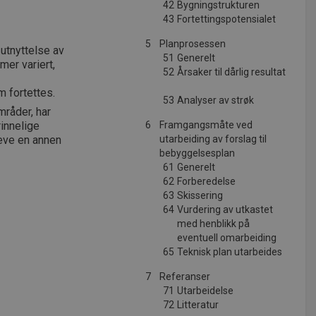
42
Bygningstrukturen
43
Fortettingspotensialet
5
Planprosessen
utnyttelse av
51
Generelt
mer variert,
52
Årsaker til dårlig resultat
 fortettes.
53
Analyser av strøk
mråder, har
rinnelige
6
Framgangsmåte ved
reve en annen
utarbeiding av forslag til
bebyggelsesplan
61
Generelt
62
Forberedelse
63
Skissering
64
Vurdering av utkastet
med henblikk på
eventuell omarbeiding
65
Teknisk plan utarbeides
7
Referanser
71
Utarbeidelse
72
Litteratur