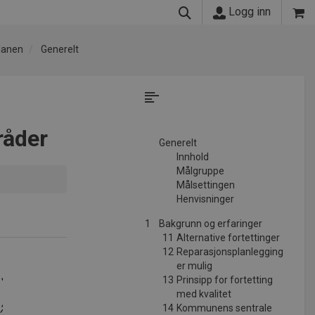
Logg inn
lanen
Generelt
råder
Generelt
Innhold
Målgruppe
Målsettingen
Henvisninger
1
Bakgrunn og erfaringer
11
Alternative fortettinger
12
Reparasjonsplanlegging
er mulig
13
Prinsipp for fortetting
med kvalitet
14
Kommunens sentrale