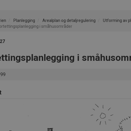
rien
Planlegging
Arealplan og detaljregulering
Utforming av p
ortettingsplanlegging i småhusområder
027
ettingsplanlegging i småhusom
999
t