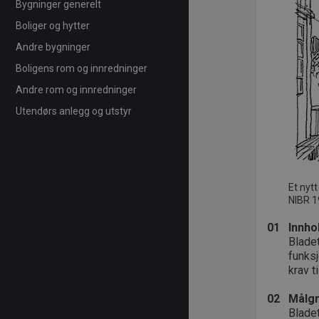
Bygninger generelt
Boliger og hytter
Andre bygninger
Boligens rom og innredninger
Andre rom og innredninger
Utendørs anlegg og utstyr
Et nyt
NIBR 1
01
Innho
Blade
funksj
krav 
02
Målg
Bladet