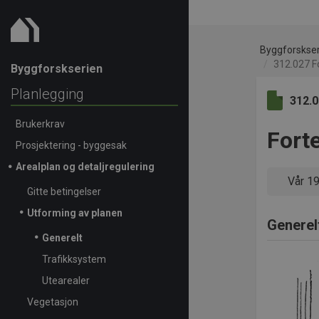
Byggforskse
312.027 F
Byggforskserien
Planlegging
312.
Brukerkrav
Fort
Prosjektering - byggesak
Arealplan og detaljregulering
Vår 1
Gitte betingelser
Utforming av planen
Generel
Generelt
Trafikksystem
Utearealer
Vegetasjon