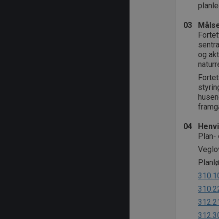
planl
03
Målse
Fortet
sentra
og akt
natur
Fortet
styrin
husene
framg
04
Henvi
Plan- 
Veglo
Planlø
310.1
310.2
312.2
312.3