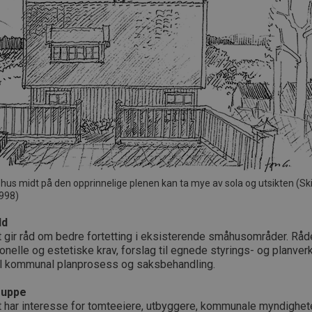
t hus midt på den opprinnelige plenen kan ta mye av sola og utsikten (Sk
998)
ld
t gir råd om bedre fortetting i eksisterende småhusområder. Rå
onelle og estetiske krav, forslag til egnede styrings- og planve
til kommunal planprosess og saksbehandling.
ruppe
 har interesse for tomteeiere, utbyggere, kommunale myndigheter