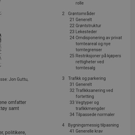
rolle
2
Grøntområder
21
Generelt
22
Grøntstruktur
23
Lekesteder
24
Omdisponering av privat
tomteareal og nye
tomtegrenser
25
Restriksjoner på kjøpers
rettigheter ved
tomtesalg
3
Trafikk og parkering
isse: Jon Guttu,
31
Generelt
32
Trafikksanering ved
fortetting
dene omfatter
33
Vegtyper og
rktøy samt
trafikkmengder
34
Tilpassede normaler
4
Bygningsmessig tilpasning
41
Generelle krav
, politikere,