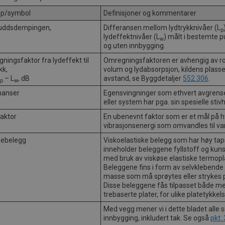
ep/symbol
Definisjoner og kommentarer
uddsdempingen,
Differansen mellom lydtrykknivåer (L
p
lydeffektnivåer (L
) målt i bestemte 
w
og uten innbygging.
ningsfaktor fra lydeffekt til
Omregningsfaktoren er avhengig av 
kk,
volum og lydabsorpsjon, kildens plasse
– L
, dB
avstand, se Byggdetaljer
552.306
.
p
w
nanser
Egensvingninger som ethvert avgrens
eller system har pga. sin spesielle stiv
aktor
En ubenevnt faktor som er et mål på 
vibrasjonsenergi som omvandles til v
ebelegg
Viskoelastiske belegg som har høy tap
inneholder beleggene fyllstoff og kun
med bruk av viskøse elastiske termopl
Beleggene fins i form av selvklebende p
masse som må sprøytes eller strykes 
Disse beleggene fås tilpasset både me
trebaserte plater, for ulike platetykkels
Med vegg mener vi i dette bladet alle s
innbygging, inkludert tak. Se også
pkt.