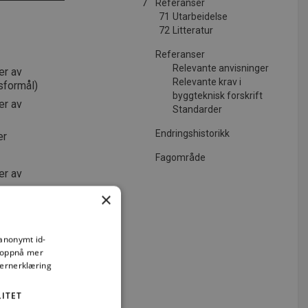
7
Referanser
71
Utarbeidelse
72
Litteratur
Referanser
Relevante anvisninger
er av
Relevante krav i
gsformål)
byggteknisk forskrift
er av
Standarder
Endringshistorikk
er
Fagområde
er av
×
 anonymt id-
å oppnå mer
vernerklæring
ITET