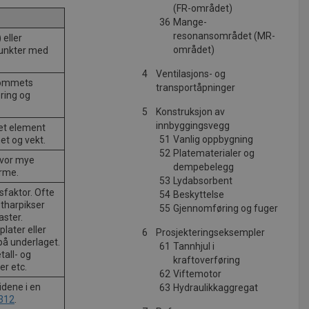
(FR-området)
36
Mange-
resonansområdet (MR-
) eller
området)
punkter med
4
Ventilasjons- og
rommets
transportåpninger
ring og
5
Konstruksjon av
innbyggingsvegg
et element
51
Vanlig oppbygning
het og vekt.
52
Platematerialer og
hvor mye
dempebelegg
arme.
53
Lydabsorbent
sfaktor. Ofte
54
Beskyttelse
stharpikser
55
Gjennomføring og fuger
aster.
later eller
6
Prosjekteringseksempler
på underlaget.
61
Tannhjul i
tall- og
kraftoverføring
er etc.
62
Viftemotor
idene i en
63
Hydraulikkaggregat
 312
.