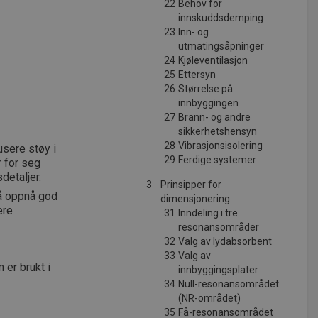
22
Behov for
innskuddsdemping
23
Inn- og
utmatingsåpninger
24
Kjøleventilasjon
25
Ettersyn
26
Størrelse på
innbyggingen
27
Brann- og andre
sikkerhetshensyn
28
Vibrasjonsisolering
usere støy i
29
Ferdige systemer
r for seg
detaljer.
3
Prinsipper for
r å oppnå god
dimensjonering
ere
31
Inndeling i tre
resonansområder
32
Valg av lydabsorbent
33
Valg av
 er brukt i
innbyggingsplater
34
Null-resonansområdet
(NR-området)
35
Få-resonansområdet