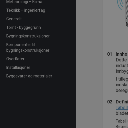
Meteorologi – Klima
Teknikk – ingeniørfag
Generelt
Tomt - byggegrunn
Bygningskonstruksjoner
Komponenter til
bygningskonstruksjoner
01
Innho
Overflater
Dette 
indust
Installasjoner
innbyg
Byggevarer og materialer
I till
innsk
beregn
02
Defin
Tabell
bladet
Tabell
Begrep