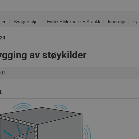
rien
Byggdetaljer
Fysikk – Mekanikk – Statikk
Innemiljø
Ly
424
ygging av støykilder
001
t