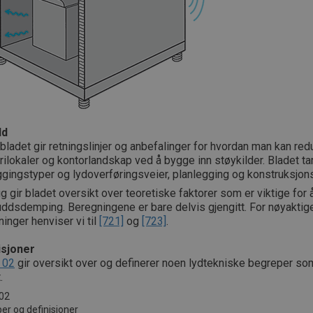
ld
bladet gir retningslinjer og anbefalinger for hvordan man kan red
rilokaler og kontorlandskap ved å bygge inn støykilder. Bladet ta
gingstyper og lydoverføringsveier, planlegging og konstruksjons
egg gir bladet oversikt over teoretiske faktorer som er viktige fo
uddsdemping. Beregningene er bare delvis gjengitt. For nøyaktig
inger henviser vi til
[721]
og
[723]
.
isjoner
 02
gir oversikt over og definerer noen lydtekniske begreper som
.
 02
er og definisjoner