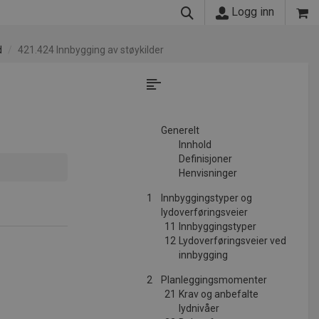
Logg inn
d
421.424 Innbygging av støykilder
Generelt
Innhold
Definisjoner
Henvisninger
1
Innbyggingstyper og
lydoverføringsveier
11
Innbyggingstyper
12
Lydoverføringsveier ved
innbygging
2
Planleggingsmomenter
21
Krav og anbefalte
lydnivåer