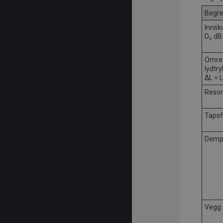
Begr
Innsk
D
, dB
i
Omreg
lydtry
ΔL = L
Reso
Tapsf
Demp
Vegg