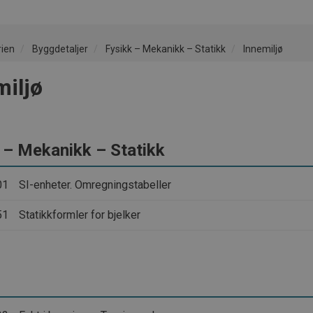
rien
Byggdetaljer
Fysikk – Mekanikk – Statikk
Innemiljø
miljø
 – Mekanikk – Statikk
01
SI-enheter. Omregningstabeller
51
Statikkformler for bjelker