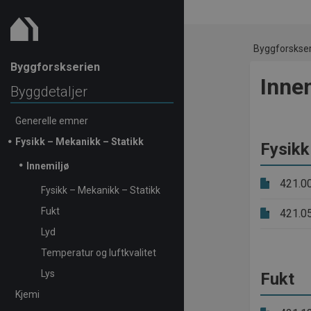
Byggforskse
Byggforskserien
Inne
Byggdetaljer
Generelle emner
Fysikk – Mekanikk – Statikk
Fysikk
Innemiljø
421.0
Fysikk – Mekanikk – Statikk
Fukt
421.0
Lyd
Temperatur og luftkvalitet
Lys
Fukt
Kjemi