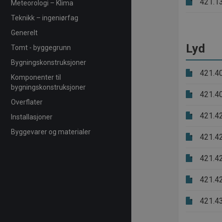
421.1
Meteorologi – Klima
Teknikk – ingeniørfag
Generelt
Lyd
Tomt - byggegrunn
Bygningskonstruksjoner
421.4
Komponenter til
bygningskonstruksjoner
421.4
Overflater
421.4
Installasjoner
Byggevarer og materialer
421.4
421.4
421.4
421.4