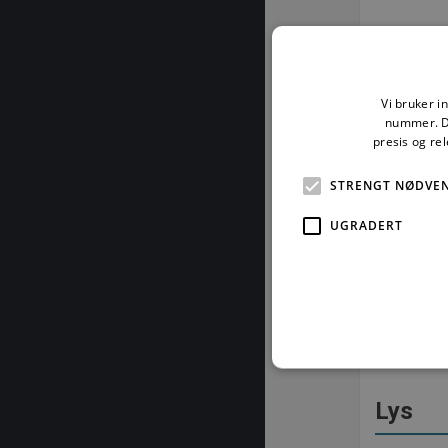
Temper
421.5
Vi bruker i
nummer. De
presis og re
421.5
STRENGT NØDVE
421.5
UGRADERT
421.5
421.5
421.5
Lys
Strengt nødvendige informas