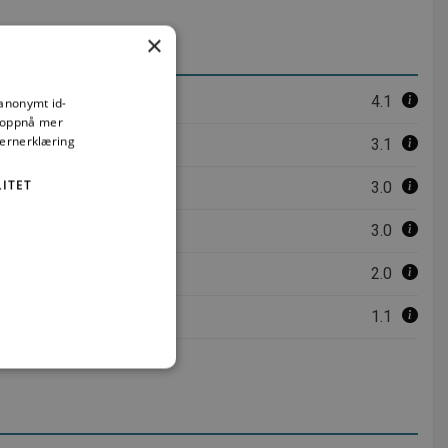
×
4.1
 anonymt id-
å oppnå mer
vernerklæring
3.1
ITET
3.0
3.0
2.0
1.1
t
ministrasjon. Nettstedet kan