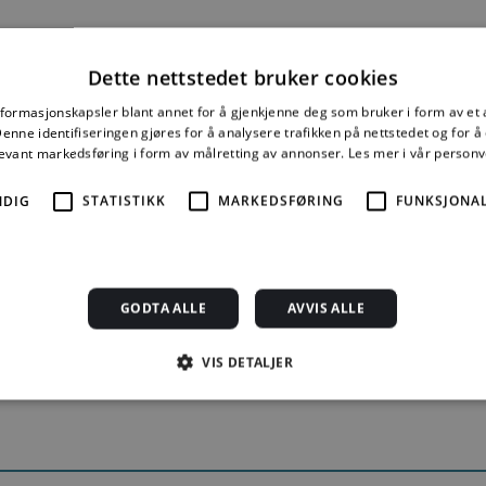
atur og luftkvalitet
Dette nettstedet bruker cookies
01
Termisk inneklima. Betingelser, tilrettelegging og målinger
nformasjonskapsler blant annet for å gjenkjenne deg som bruker i form av et
nne identifiseringen gjøres for å analysere trafikken på nettstedet og for 
levant markedsføring i form av målretting av annonser.
Les mer i vår person
03
Luftmengder i ventilasjonsanlegg. Krav og anbefalinger
NDIG
STATISTIKK
MARKEDSFØRING
FUNKSJONAL
05
Godt inneklima i yrkesbygninger
10
Godt inneklima i nye boliger
22
Emisjoner fra byggevarer. Anbefalte grenseverdier
GODTA ALLE
AVVIS ALLE
23
Emisjoner fra byggevarer. Måling i laboratorium og resultater
VIS DETALJER
Strengt nødvendig
Statistikk
Markedsføring
Funksjonalitet
Ugrader
jonskapsler tillater kjernefunksjoner på nettstedet, som brukerinnlogging og kontoad