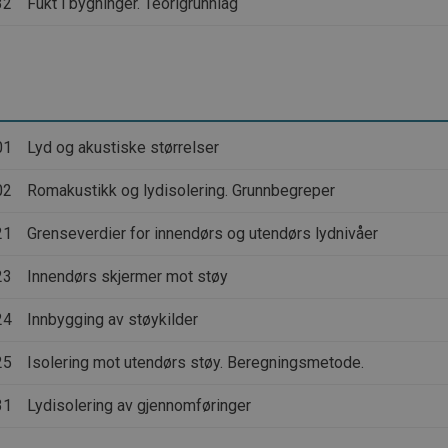
32
Fukt i bygninger. Teorigrunnlag
01
Lyd og akustiske størrelser
02
Romakustikk og lydisolering. Grunnbegreper
21
Grenseverdier for innendørs og utendørs lydnivåer
23
Innendørs skjermer mot støy
24
Innbygging av støykilder
25
Isolering mot utendørs støy. Beregningsmetode.
31
Lydisolering av gjennomføringer