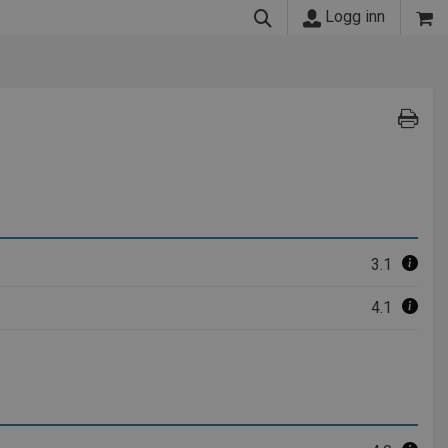
Logg inn
3.1
4.1