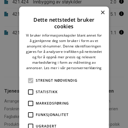
421.424
Innbygging av støykilder
2.0
×
421.425
Isolering mot utendørs støy.
5.1
Dette nettstedet bruker
Beregningsmetode.
cookies
421.431
Lydisolering av gjennomføringer
1.1
Vi bruker informasjonskapsler blant annet for
å gjenkjenne deg som bruker i form av et
anonymt id-nummer. Denne identifiseringen
gjøres for å analysere trafikken på nettstedet
og for å oppnå mer presis og relevant
markedsføring i form av målretting av
annonser.
Les mer i vår personvernerklæring
STRENGT NØDVENDIG
Tjenester fra SINTEF
Om Byggforskserien
STATISTIKK
Arrangementer og kurs
Hva er Byggforskserien
MARKEDSFØRING
Forskningsrapporter
Finn fram i Byggforskserien
FUNKSJONALITET
Fagbøker og nettkurs
Om Min side
Produktdokumentasjon
Polski - informasjon på polsk
UGRADERT