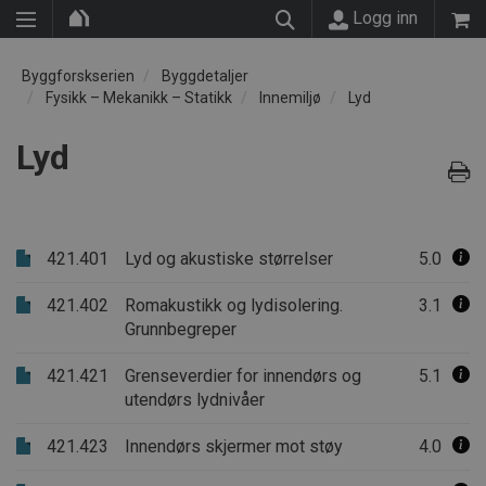
Logg inn
Byggforskserien
Byggdetaljer
Fysikk – Mekanikk – Statikk
Innemiljø
Lyd
Lyd
421.401
Lyd og akustiske størrelser
5.0
421.402
Romakustikk og lydisolering.
3.1
Grunnbegreper
421.421
Grenseverdier for innendørs og
5.1
utendørs lydnivåer
421.423
Innendørs skjermer mot støy
4.0