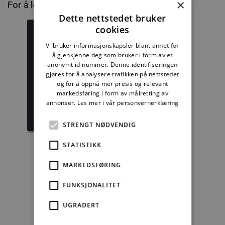
×
For å lese mer må du kjøpe tilgang.
Dette nettstedet bruker
cookies
Vi bruker informasjonskapsler blant annet for
å gjenkjenne deg som bruker i form av et
Byggforskserien
Delserie
anonymt id-nummer. Denne identifiseringen
komplett
Byggdetaljer
gjøres for å analysere trafikken på nettstedet
og for å oppnå mer presis og relevant
markedsføring i form av målretting av
1389,08 kr/mnd
729,92 kr/mnd
annonser.
Les mer i vår personvernerklæring
Kjøp
Kjøp
STRENGT NØDVENDIG
STATISTIKK
MARKEDSFØRING
Enkeltanvisning
FUNKSJONALITET
kr 280,00 for 12
mnd.
UGRADERT
Kjøp