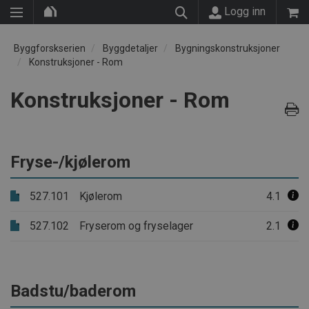
Logg inn
Byggforskserien
Byggdetaljer
Bygningskonstruksjoner
Konstruksjoner - Rom
Konstruksjoner - Rom
Fryse-/kjølerom
527.101
Kjølerom
4.1
527.102
Fryserom og fryselager
2.1
Badstu/baderom