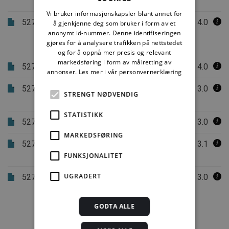
forretningslokaler
Vi bruker informasjonskapsler blant annet for
527.303
Lydregulering og støyreduksjon i
4.0
å gjenkjenne deg som bruker i form av et
anonymt id-nummer. Denne identifiseringen
idrettshaller, gymnastikksaler og
gjøres for å analysere trafikken på nettstedet
svømmehaller
og for å oppnå mer presis og relevant
markedsføring i form av målretting av
527.305
Lydforhold i skoler og barnehager
4.0
annonser.
Les mer i vår personvernerklæring
527.307
Støydemping i trapperom og
3.0
STRENGT NØDVENDIG
korridorer
STATISTIKK
527.309
Lydregulering i kontorlokaler
3.0
MARKEDSFØRING
527.311
Lydteknisk prosjektering av
3.1
overbygde gårder og gater
FUNKSJONALITET
UGRADERT
527.315
Lydregulering av studioer,
3.0
kontrollrom og lytterom
GODTA ALLE