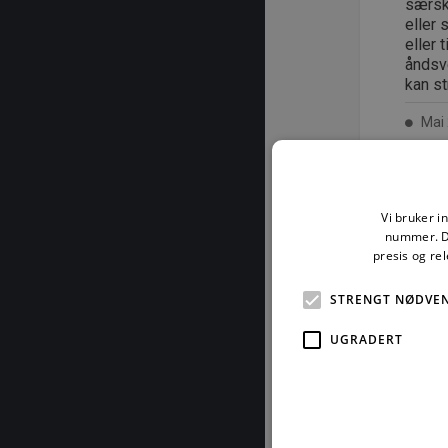
særski
eller 
eller 
åndsve
kan st
Mai 
Vi bruker i
For å les
nummer. De
presis og re
STRENGT NØDVE
UGRADERT