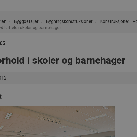
rien
Byggdetaljer
Bygningskonstruksjoner
Konstruksjoner - 
ydforhold i skoler og barnehager
305
orhold i skoler og barnehager
012
t