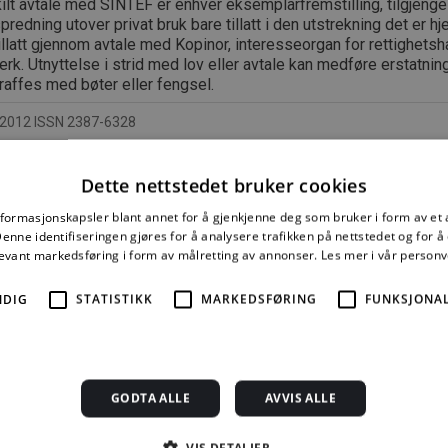
lt avtale med SINTEF er enhver eksemplarfremstilling, tilgjengel
spredning utover privat bruk bare tillatt i den utstrekning det er hj
tillatt gjennom avtale med Kopinor, interesseorgan for rettighetsha
rk. Utnyttelse i strid med lov eller avtale kan medføre erstatnin
raffes med bøter eller fengsel.
2012 ISSN 2387-6328
Dette nettstedet bruker cookies
nformasjonskapsler blant annet for å gjenkjenne deg som bruker i form av et
e mer må du kjøpe tilgang.
nne identifiseringen gjøres for å analysere trafikken på nettstedet og for 
levant markedsføring i form av målretting av annonser.
Les mer i vår person
NDIG
STATISTIKK
MARKEDSFØRING
FUNKSJONAL
Byggforskserien
Delserie
Enkeltanvisni
komplett
Byggdetaljer
kr 280,00 for 12
GODTA ALLE
AVVIS ALLE
1389,08 kr/mnd
729,92 kr/mnd
mnd.
VIS DETALJER