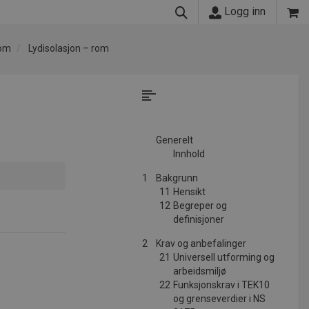
Logg inn
Rom
Lydisolasjon – rom
Generelt
Innhold
1
Bakgrunn
11
Hensikt
12
Begreper og
definisjoner
2
Krav og anbefalinger
21
Universell utforming og
arbeidsmiljø
22
Funksjonskrav i TEK10
og grenseverdier i NS