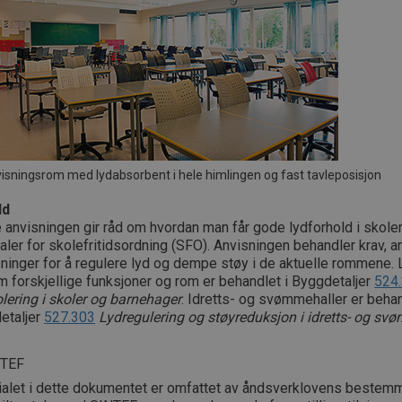
isningsrom med lydabsorbent i hele himlingen og fast tavleposisjon
ld
anvisningen gir råd om hvordan man får gode lydforhold i skoler
aler for skolefritidsordning (SFO). Anvisningen behandler krav, a
ninger for å regulere lyd og dempe støy i de aktuelle rommene. 
 forskjellige funksjoner og rom er behandlet i Byggdetaljer
524
lering i skoler og barnehager
. Idretts- og svømmehaller er behan
etaljer
527.303
Lydregulering og støyreduksjon i idretts- og sv
NTEF
ialet i dette dokumentet er omfattet av åndsverklovens bestemm