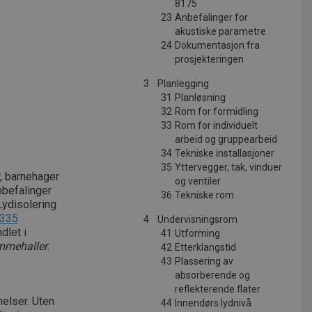
8175
23
Anbefalinger for
akustiske parametre
24
Dokumentasjon fra
prosjekteringen
3
Planlegging
31
Planløsning
32
Rom for formidling
33
Rom for individuelt
arbeid og gruppearbeid
34
Tekniske installasjoner
35
Yttervegger, tak, vinduer
, barnehager
og ventiler
nbefalinger
36
Tekniske rom
Lydisolering
.335
4
Undervisningsrom
dlet i
41
Utforming
ømmehaller
.
42
Etterklangstid
43
Plassering av
absorberende og
reflekterende flater
elser. Uten
44
Innendørs lydnivå