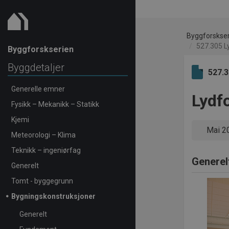
Byggforskse
527.305 L
Byggforskserien
Byggdetaljer
527.
Generelle emner
Lydf
Fysikk – Mekanikk – Statikk
Kjemi
Mai 2
Meteorologi – Klima
Teknikk – ingeniørfag
Generel
Generelt
Tomt - byggegrunn
Bygningskonstruksjoner
Generelt