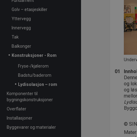
Fundament
Golv – etasjeskiller
Yttervegg
Innervegg
Tak
Balkonger
Konstruksjoner - Rom
Underv
Fryse-/kjølerom
01
Innho
Badstu/baderom
Denne 
og lok
Lydisolasjon – rom
og løs
Komponenter til
mellom
bygningskonstruksjoner
Lydiso
Byggd
Overflater
Installasjoner
© SI
Byggevarer og materialer
Mater