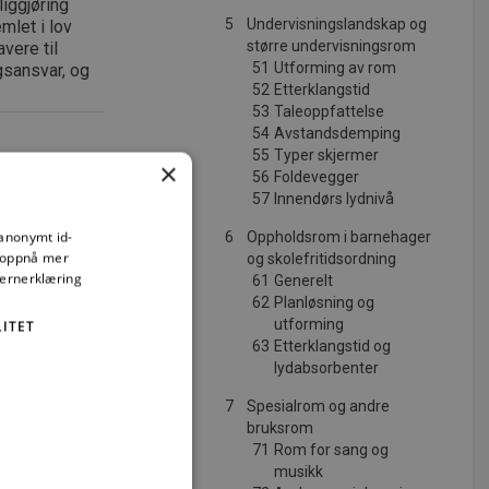
iggjøring
5
Undervisningslandskap og
emlet i lov
større undervisningsrom
vere til
51
Utforming av rom
gsansvar, og
52
Etterklangstid
53
Taleoppfattelse
54
Avstandsdemping
55
Typer skjermer
×
56
Foldevegger
57
Innendørs lydnivå
 anonymt id-
6
Oppholdsrom i barnehager
å oppnå mer
og skolefritidsordning
vernerklæring
61
Generelt
62
Planløsning og
utforming
ITET
63
Etterklangstid og
lydabsorbenter
ng
7
Spesialrom og andre
bruksrom
71
Rom for sang og
musikk