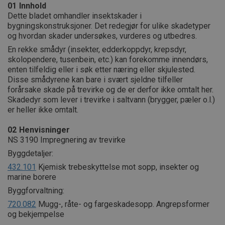
01
Innhold
Dette bladet omhandler insektskader i
bygningskonstruksjoner. Det redegjør for ulike skadetyper
og hvordan skader undersøkes, vurderes og utbedres.
En rekke smådyr (insekter, edderkoppdyr, krepsdyr,
skolopendere, tusenbein, etc.) kan forekomme innendørs,
enten tilfeldig eller i søk etter næring eller skjulested.
Disse smådyrene kan bare i svært sjeldne tilfeller
forårsake skade på trevirke og de er derfor ikke omtalt her.
Skadedyr som lever i trevirke i saltvann (brygger, pæler o.l.)
er heller ikke omtalt.
02
Henvisninger
NS 3190 Impregnering av trevirke
Byggdetaljer:
432.101
Kjemisk trebeskyttelse mot sopp, insekter og
marine borere
Byggforvaltning:
720.082
Mugg-, råte- og fargeskadesopp. Angrepsformer
og bekjempelse