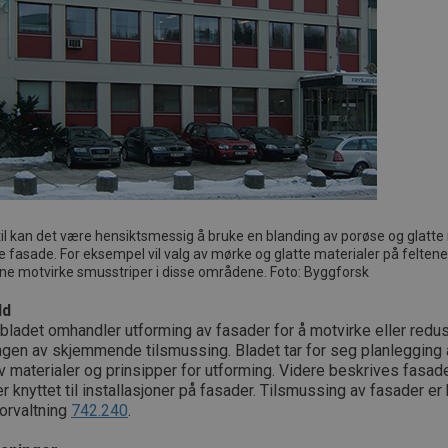
til kan det være hensiktsmessig å bruke en blanding av porøse og glatte
fasade. For eksempel vil valg av mørke og glatte materialer på felten
ne motvirke smusstriper i disse områdene. Foto: Byggforsk
ld
bladet omhandler utforming av fasader for å motvirke eller redu
ngen av skjemmende tilsmussing. Bladet tar for seg planlegging 
v materialer og prinsipper for utforming. Videre beskrives fasad
er knyttet til installasjoner på fasader. Tilsmussing av fasader er
orvaltning
742.240
.