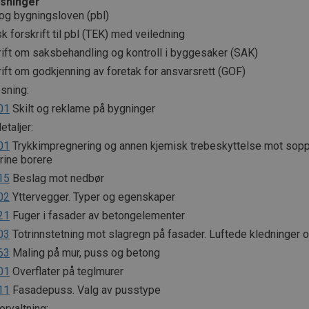
sninger
 og bygningsloven (pbl)
k forskrift til pbl (TEK) med veiledning
rift om saksbehandling og kontroll i byggesaker (SAK)
ift om godkjenning av foretak for ansvarsrett (GOF)
sning:
01
Skilt og reklame på bygninger
taljer:
01
Trykkimpregnering og annen kjemisk trebeskyttelse mot soppe
rine borere
15
Beslag mot nedbør
02
Yttervegger. Typer og egenskaper
21
Fuger i fasader av betongelementer
03
Totrinnstetning mot slagregn på fasader. Luftede kledninger 
63
Maling på mur, puss og betong
01
Overflater på teglmurer
11
Fasadepuss. Valg av pusstype
rvaltning: