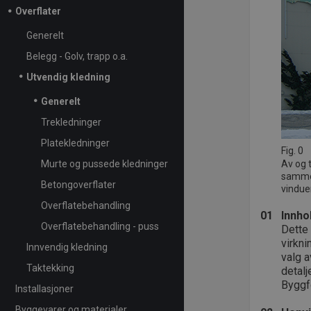
Overflater
Generelt
Belegg - Golv, trapp o.a.
Utvendig kledning
Generelt
Trekledninger
Platekledninger
Fig. 0
Murte og pussede kledninger
Av og 
samme 
Betongoverflater
vindue
Overflatebehandling
01
Innho
Overflatebehandling - puss
Dette 
virkni
Innvendig kledning
valg a
Taktekking
detalj
Byggf
Installasjoner
Byggevarer og materialer