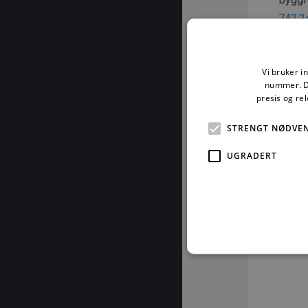
742.2
742.2
742.2
Vi bruker i
742.2
nummer. De
742.8
presis og re
STRENGT NØDVE
© SI
Mater
UGRADERT
særski
eller 
eller 
åndsve
kan st
Vår 
Strengt nødvendige informas