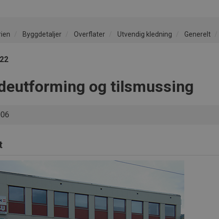
rien
Byggdetaljer
Overflater
Utvendig kledning
Generelt
022
deutforming og tilsmussing
006
t