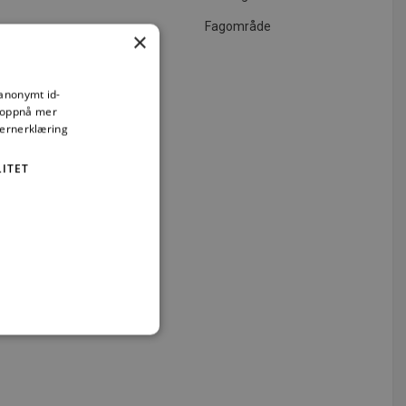
Fagområde
×
 anonymt id-
å oppnå mer
vernerklæring
ITET
elser. Uten
iggjøring
emlet i lov
vere til
gsansvar, og
t
ministrasjon. Nettstedet kan