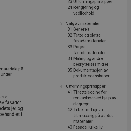
23
Utformingsprinsipper
24
Rengjøring og
vedlikehold
3
Valg av materialer
31
Generelt
32
Tette og glatte
fasadematerialer
33
Porøse
fasadematerialer
34
Maling og andre
beskyttelsesmidler
 materiale på
35
Dokumentasjon av
e under
produktegenskaper
4
Utformingsprinsipper
41
Tilrettelegging for
sere
renvasking ved hjelp av
av fasader,
slagregn
edetaljer og
42
Tiltak mot ujevn
 behandlet i
tilsmussing på porøse
materialer
43
Fasade i ulike liv