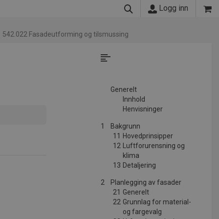
Logg inn
542.022 Fasadeutforming og tilsmussing
Generelt
Innhold
Henvisninger
1
Bakgrunn
11
Hovedprinsipper
12
Luftforurensning og
klima
13
Detaljering
2
Planlegging av fasader
21
Generelt
22
Grunnlag for material-
og fargevalg