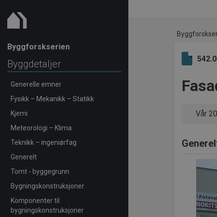
Byggforskse
Byggforskserien
542.
Byggdetaljer
Fasa
Generelle emner
Fysikk – Mekanikk – Statikk
Vår 2
Kjemi
Meteorologi – Klima
Generel
Teknikk – ingeniørfag
Generelt
Tomt - byggegrunn
Bygningskonstruksjoner
Komponenter til
bygningskonstruksjoner