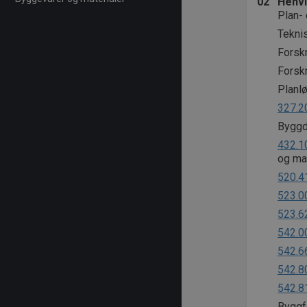
02
Henvi
Plan-
Teknis
Forsk
Forskr
Planlø
327.2
Byggde
432.1
og ma
520.4
523.0
523.6
542.0
542.6
542.8
542.8
Byggfo