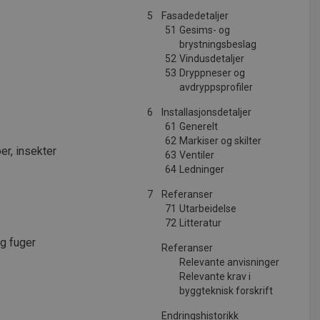
5
Fasadedetaljer
51
Gesims- og
brystningsbeslag
52
Vindusdetaljer
53
Dryppneser og
avdryppsprofiler
6
Installasjonsdetaljer
61
Generelt
62
Markiser og skilter
r, insekter
63
Ventiler
64
Ledninger
7
Referanser
71
Utarbeidelse
72
Litteratur
og fuger
Referanser
Relevante anvisninger
Relevante krav i
byggteknisk forskrift
Endringshistorikk