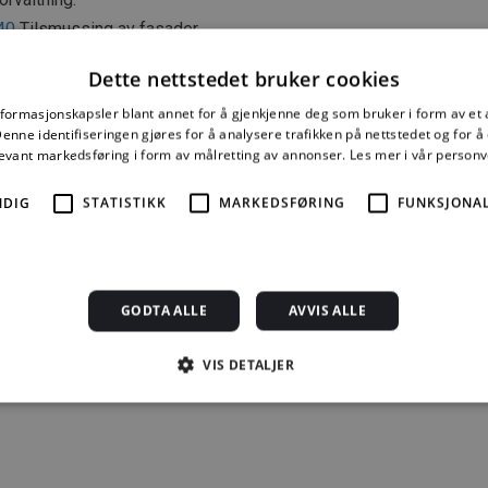
40
Tilsmussing av fasader
41
Fasaderengjøring. Del I og II
Dette nettstedet bruker cookies
43
Graffiti. Fjerning og forebygging
nformasjonskapsler blant annet for å gjenkjenne deg som bruker i form av et
45
Fjerning av maling fra fasader
nne identifiseringen gjøres for å analysere trafikken på nettstedet og for 
64
Skader på puss. Årsaker og utbedring
levant markedsføring i form av målretting av annonser.
Les mer i vår person
NDIG
NTEF
STATISTIKK
MARKEDSFØRING
FUNKSJONAL
ialet i dette dokumentet er omfattet av åndsverklovens bestemm
lt avtale med SINTEF er enhver eksemplarfremstilling, tilgjengel
spredning utover privat bruk bare tillatt i den utstrekning det er hj
tillatt gjennom avtale med Kopinor, interesseorgan for rettighetsha
GODTA ALLE
AVVIS ALLE
rk. Utnyttelse i strid med lov eller avtale kan medføre erstatnin
raffes med bøter eller fengsel.
VIS DETALJER
2006 ISSN 2387-6328
Strengt nødvendig
Statistikk
Markedsføring
Funksjonalitet
Ugrader
jonskapsler tillater kjernefunksjoner på nettstedet, som brukerinnlogging og kontoad