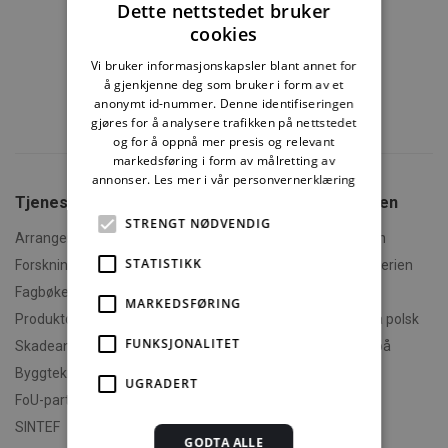
Dette nettstedet bruker
cookies
Vi bruker informasjonskapsler blant annet for
å gjenkjenne deg som bruker i form av et
anonymt id-nummer. Denne identifiseringen
gjøres for å analysere trafikken på nettstedet
og for å oppnå mer presis og relevant
markedsføring i form av målretting av
annonser.
Les mer i vår personvernerklæring
Tjenester fra SINTEF
Om Byggforskserien
STRENGT NØDVENDIG
Arrangementer og kurs
Hva er Byggforskserien
STATISTIKK
Forskningsrapporter
Finn fram i Byggforskserien
Fagbøker og nettkurs
Om Min side
MARKEDSFØRING
Produktdokumentasjon
Polski - informasjon på polsk
FUNKSJONALITET
Skadeanalyse
English - informasjon på
engelsk
Byggteknisk spesialrådgivning
UGRADERT
Om byggereglene
FoU-partner
Humorforvaltning
SINTEF
GODTA ALLE
Klikk og finn