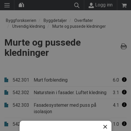
Logg inn
Byggforskserien
Byggdetaljer
Overflater
Utvendig kledning
Murte og pussede kledninger
Murte og pussede
kledninger
542.301
Murt forblending
6.0
542.302
Naturstein i fasader. Luftet kledning
3.1
542.303
Fasadesystemer med puss på
4.1
isolasjon
542.304
Fasadesystemer med puss på
1.0
×
utlektede plater