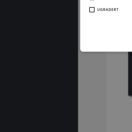
UGRADERT
For å les
Strengt nødvendige informas
ikke brukes riktig uten str
Fo
Navn
D
CookieScriptConsent
Co
by
subApp-production
.b