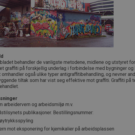
ld
bladet behandler de vanligste metodene, midlene og utstyret for
t graffiti på forskjellig underlag i forbindelse med bygninger og 
 omhandler også ulike typer antigraffitibehandling, og nevner an
ggende tiltak som har vist seg effektive mot graffiti. Graffiti på t
ehandlet.
sninger
 arbeidervern og arbeidsmiljø m.v.
stilsynets publikasjoner. Bestillingsnummer:
øytrykksspyling
ern mot eksponering for kjemikalier på arbeidsplassen