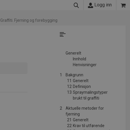
Logg inn
Graffiti. Fjerning og forebygging
Generelt
Innhold
Henvisninger
1
Bakgrunn
11
Generelt
12
Definisjon
13
Spraymalingstyper
brukt til graffiti
2
Aktuelle metoder for
fjerning
21
Generelt
22
Krav til utførende