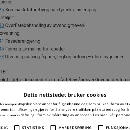
sning:
25
Kriminalitetsforebygging i fysisk planlegging
taljer:
40
Overflatebehandling av utvendig treverk
rvaltning:
41
Fasaderengjøring
45
Fjerning av maling fra fasader
63
Utvendig maling på puss, tegl og betong – eldre bygninger
NTEF
ialet i dette dokumentet er omfattet av åndsverklovens bestemm
lt avtale med SINTEF er enhver eksemplarfremstilling, tilgjengel
spredning utover privat bruk bare tillatt i den utstrekning det er hj
Dette nettstedet bruker cookies
tillatt gjennom avtale med Kopinor, interesseorgan for rettighetsha
rk. Utnyttelse i strid med lov eller avtale kan medføre erstatnin
nformasjonskapsler blant annet for å gjenkjenne deg som bruker i form av et
raffes med bøter eller fengsel.
nne identifiseringen gjøres for å analysere trafikken på nettstedet og for 
levant markedsføring i form av målretting av annonser.
Les mer i vår person
 2002 ISSN 2387-6328
NDIG
STATISTIKK
MARKEDSFØRING
FUNKSJONAL