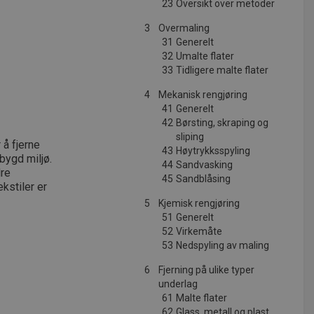
23
Oversikt over metoder
3
Overmaling
31
Generelt
32
Umalte flater
33
Tidligere malte flater
4
Mekanisk rengjøring
41
Generelt
42
Børsting, skraping og
sliping
 å fjerne
43
Høytrykksspyling
bygd miljø.
44
Sandvasking
dre
45
Sandblåsing
ekstiler er
5
Kjemisk rengjøring
51
Generelt
52
Virkemåte
53
Nedspyling av maling
6
Fjerning på ulike typer
underlag
61
Malte flater
62
Glass, metall og plast