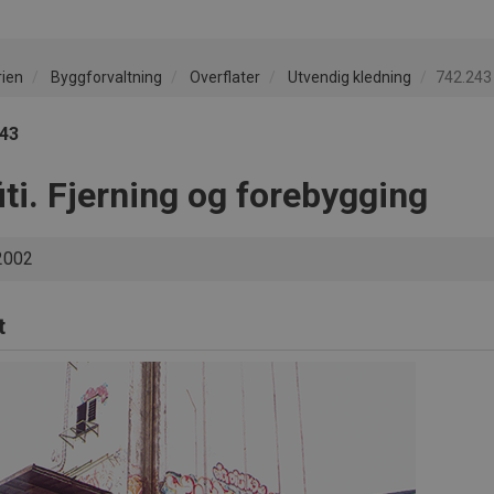
rien
Byggforvaltning
Overflater
Utvendig kledning
742.243 
243
iti. Fjerning og forebygging
2002
t