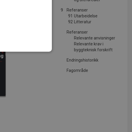
9
Referanser
91
Utarbeidelse
92
Litteratur
Referanser
Relevante anvisninger
Relevante krav i
byggteknisk forskrift
ng
Endringshistorikk
t
Fagområde
ministrasjon. Nettstedet kan
tjenesten for å huske
 nødvendig at Cookie-