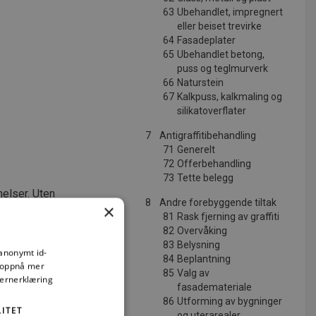
63
Ubehandlet, impregnert
eller beiset trevirke
64
Fasadeplater
65
Ubehandlet betong,
puss og teglmurverk
66
Naturstein
67
Kalkpuss, kalkmaling og
silikatoverflater
7
Antigraffitibehandling
71
Generelt
72
Offerbehandling
73
Tette belegg
elser. Uten
8
Andre forebyggende tiltak
×
iggjøring
81
Rask fjerning av graffiti
emlet i lov
82
Overvåking
vere til
83
Belysning
gsansvar, og
 anonymt id-
84
Beplantning
å oppnå mer
85
Valg av
vernerklæring
fasademateriale
86
Utforming av bygninger
ITET
og uterarealer