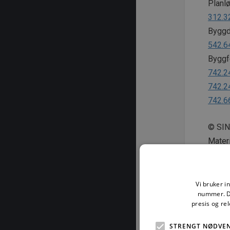
Planlø
312.3
Byggde
542.6
Byggfo
742.2
742.2
742.6
© SI
Mater
særski
eller 
eller 
åndsve
Vi bruker i
kan st
nummer. De
presis og re
Høst
STRENGT NØDVE