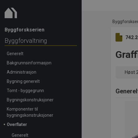
Byggforskse
Byggforskserien
742.
Byggforvaltning
Graff
Generelt
Bakgrunnsinformasjon
Høst 
Administrasjon
Bygning generelt
Generel
Tomt - byggegrunn
Bygningskonstruksjoner
Komponenter til
bygningskonstruksjoner
Overflater
Generelt