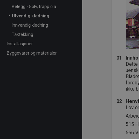
Belegg - Golv, trapp o.a.
Utvendig kledning
Innvendig kledning
Taktekking
Installasjoner
Byggevarer og materialer
01
Innho
Dette 
uønske
Bladet
foreby
ikke b
02
Henvi
Lov om
Arbeid
515 H
566 V