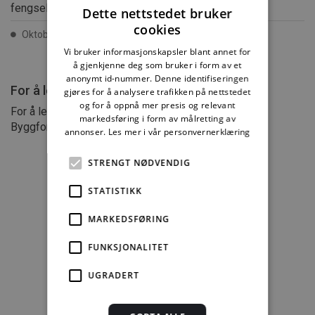
fengsel.
Dette nettstedet bruker
cookies
Oktober 2012 ISSN 2387-6328
Vi bruker informasjonskapsler blant annet for
å gjenkjenne deg som bruker i form av et
anonymt id-nummer. Denne identifiseringen
For å lese mer må du kjøpe tilgang.
gjøres for å analysere trafikken på nettstedet
og for å oppnå mer presis og relevant
For å lese anvisninger fra arkivet må du abonnere på
markedsføring i form av målretting av
Byggforskserien komplett
annonser.
Les mer i vår personvernerklæring
STRENGT NØDVENDIG
STATISTIKK
Byggforskserien
MARKEDSFØRING
komplett
FUNKSJONALITET
1389,08 kr/mnd
UGRADERT
Kjøp