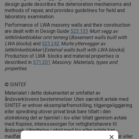
design guide describes the deterioration mechanisms and
methods of repair, and provides guidelines for field and
laboratory examination.
Performance of LWA masonry walls and their construction
are dealt with in Design Guide
523.133
Murt vegg av
lettklinkerblokker omt terreng
(
Basement walls built with
LWA blocks
) and
523.242
Murte yttervegger av
lettklinkerblokker
(
External walls built with LWA blocks
).
Production of LWA blocks and material properties is
described in
571.201
Masonry. Materials, types and
properties
.
© SINTEF
Materialet i dette dokumentet er omfattet av
åndsverklovens bestemmelser. Uten særskilt avtale med
SINTEF er enhver eksemplarfremstilling, tilgjengeliggjøring
eller spredning utover privat bruk bare tillatt i den
utstrekning det er hjemlet i lov eller tillatt gjennom avtale
med Kopinor, interesseorgan for rettighetshavere til
åndsverk. Utnyttelse i strid med lov eller avtale kan
×
medføre erstatningsansvar, og kan straffes med bøter eller