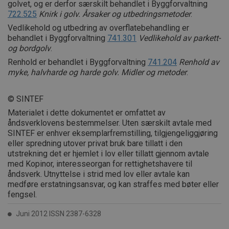
golvet, og er derfor særskilt behandlet i Byggforvaltning
722.525
Knirk i golv. Årsaker og utbedringsmetoder
.
Vedlikehold og utbedring av overflatebehandling er
behandlet i Byggforvaltning
741.301
Vedlikehold av parkett-
og bordgolv
.
Renhold er behandlet i Byggforvaltning
741.204
Renhold av
myke, halvharde og harde golv. Midler og metoder
.
© SINTEF
Materialet i dette dokumentet er omfattet av
åndsverklovens bestemmelser. Uten særskilt avtale med
SINTEF er enhver eksemplarfremstilling, tilgjengeliggjøring
eller spredning utover privat bruk bare tillatt i den
utstrekning det er hjemlet i lov eller tillatt gjennom avtale
med Kopinor, interesseorgan for rettighetshavere til
åndsverk. Utnyttelse i strid med lov eller avtale kan
medføre erstatningsansvar, og kan straffes med bøter eller
fengsel.
Juni 2012 ISSN 2387-6328