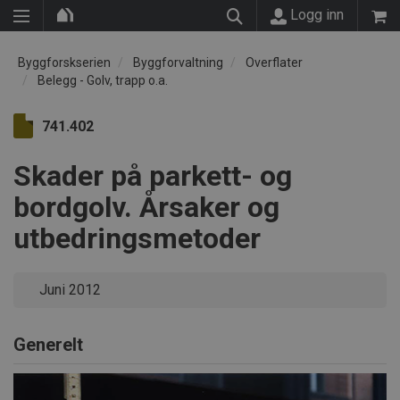
Logg inn
Byggforskserien
Byggforvaltning
Overflater
Belegg - Golv, trapp o.a.
741.402
Skader på parkett- og
bordgolv. Årsaker og
utbedringsmetoder
Juni 2012
Generelt