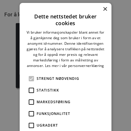
×
For å lese mer må du kjøpe tilgang.
Dette nettstedet bruker
cookies
Vi bruker informasjonskapsler blant annet for
å gjenkjenne deg som bruker i form av et
anonymt id-nummer. Denne identifiseringen
Byggforskserien
Delserie
gjøres for å analysere trafikken på nettstedet
komplett
Byggforvaltning
og for å oppnå mer presis og relevant
markedsføring i form av målretting av
annonser.
Les mer i vår personvernerklæring
1389,08 kr/mnd
332,50 kr/mnd
STRENGT NØDVENDIG
Kjøp
Kjøp
STATISTIKK
MARKEDSFØRING
Enkeltanvisning
FUNKSJONALITET
kr 280,00 for 12
UGRADERT
mnd.