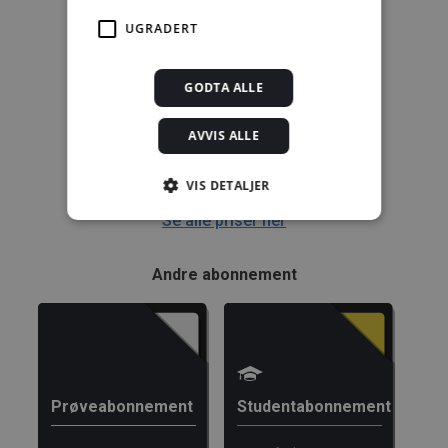
Enkeltanvisning
UGRADERT
kr 280,00 for 12
mnd.
GODTA ALLE
Kjøp
AVVIS ALLE
Alle abonnement faktureres 12 måneder forskuddsvis.
VIS DETALJER
Se alle priser her
Strengt nødvendig
Statistikk
Andre abonnement
Markedsføring
Funksjonalitet
Ugradert
Strengt nødvendige informasjonskapsler tillater
kjernefunksjoner på nettstedet, som
brukerinnlogging og kontoadministrasjon.
Nettstedet kan ikke brukes riktig uten strengt
Prøveabonnement
Studentabonnement
nødvendige informasjonskapsler.
Forsørger /