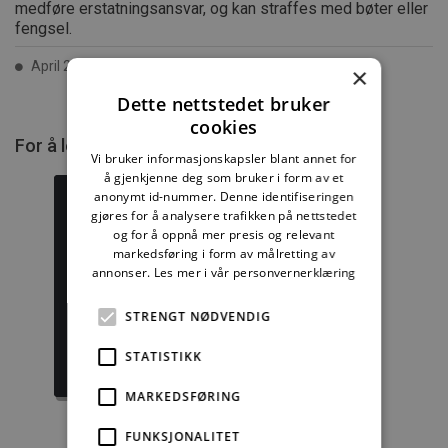
medføre erstatningsansvar, og kan straffes med bøter eller
fengsel.
April 2019 ISSN 2387-6328
×
Dette nettstedet bruker
cookies
For å lese mer må du kjøpe tilgang.
Vi bruker informasjonskapsler blant annet for
å gjenkjenne deg som bruker i form av et
anonymt id-nummer. Denne identifiseringen
gjøres for å analysere trafikken på nettstedet
og for å oppnå mer presis og relevant
markedsføring i form av målretting av
Byggforskserien
Delserie
annonser.
Les mer i vår personvernerklæring
komplett
Byggdetaljer
STRENGT NØDVENDIG
1389,08 kr/mnd
729,92 kr/mnd
STATISTIKK
Kjøp
Kjøp
MARKEDSFØRING
FUNKSJONALITET