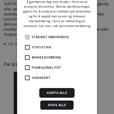
å gjenkjenne deg som bruker i form av et
SINTEF er enhver eksemplarfremstilling, tilgjengeliggjøring
anonymt id-nummer. Denne identifiseringen
eller spredning utover privat bruk bare tillatt i den
gjøres for å analysere trafikken på nettstedet
utstrekning det er hjemlet i lov eller tillatt gjennom avtale
og for å oppnå mer presis og relevant
med Kopinor, interesseorgan for rettighetshavere til
markedsføring i form av målretting av
åndsverk. Utnyttelse i strid med lov eller avtale kan
annonser.
Les mer i vår personvernerklæring
medføre erstatningsansvar, og kan straffes med bøter eller
fengsel.
STRENGT NØDVENDIG
Vår 2007 ISSN 2387-6328
STATISTIKK
MARKEDSFØRING
For å lese mer må du kjøpe tilgang.
FUNKSJONALITET
UGRADERT
GODTA ALLE
Byggforskserien
Delserie
komplett
Byggdetaljer
AVVIS ALLE
1389,08 kr/mnd
729,92 kr/mnd