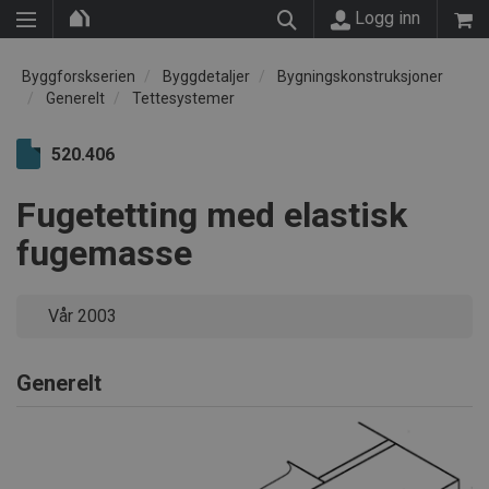
Logg inn
Byggforskserien
Byggdetaljer
Bygningskonstruksjoner
Generelt
Tettesystemer
520.406
Fugetetting med elastisk
fugemasse
Vår 2003
Generelt