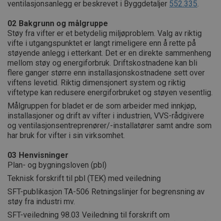
ventilasjonsanlegg er beskrevet i Byggdetaljer
552.335
.
02
Bakgrunn og målgruppe
Støy fra vifter er et betydelig miljøproblem. Valg av riktig
vifte i utgangspunktet er langt rimeligere enn å rette på
støyende anlegg i etterkant. Det er en direkte sammenheng
mellom støy og energiforbruk. Driftskostnadene kan bli
flere ganger større enn installasjonskostnadene sett over
viftens levetid. Riktig dimensjonert system og riktig
viftetype kan redusere energiforbruket og støyen vesentlig.
Målgruppen for bladet er de som arbeider med innkjøp,
installasjoner og drift av vifter i industrien, VVS-rådgivere
og ventilasjonsentreprenører/-installatører samt andre som
har bruk for vifter i sin virksomhet.
03
Henvisninger
Plan- og bygningsloven (pbl)
Teknisk forskrift til pbl (TEK) med veiledning
SFT-publikasjon TA-506 Retningslinjer for begrensning av
støy fra industri mv.
SFT-veiledning 98.03 Veiledning til forskrift om