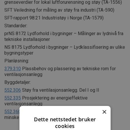
grenseverdier for lokal luftforurensning og støy (TA-1556)
SFT Veiledning for måling av støy fra industri (TA-590)
SFT-rapport 98:21 Industristøy i Norge (TA-1579)
Standarder:
prNS 8172 Lydforhold i bygninger – Målinger av lydnivå fra
tekniske installasjoner
NS 8175 Lydforhold i bygninger – Lydklassifisering av ulike
bygningstyper
Planløsning:
379.310
Plassbehov og plassering av tekniske rom for
ventilasjonsanlegg
Byggdetaljer:
552.306
Støy fra ventilasjonsanlegg. Del I og II
552.335
Prosjektering av energieffektive
ventilasjonsanlegg
×
552.360
Plassering av friskluftinntak og avkast for å
minske forurensning
Dette nettstedet bruker
cookies