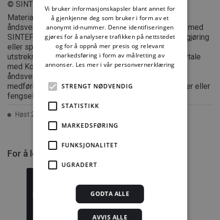
© SINTEF
Vi bruker informasjonskapsler blant annet for
Materialet i dette dokumentet er omfattet av
å gjenkjenne deg som bruker i form av et
åndsverklovens bestemmelser. Uten særskilt avtale med
anonymt id-nummer. Denne identifiseringen
SINTEF er enhver eksemplarfremstilling, tilgjengeliggjøring
gjøres for å analysere trafikken på nettstedet
og for å oppnå mer presis og relevant
eller spredning utover privat bruk bare tillatt i den
markedsføring i form av målretting av
utstrekning det er hjemlet i lov eller tillatt gjennom avtale
annonser.
Les mer i vår personvernerklæring
med Kopinor, interesseorgan for rettighetshavere til
åndsverk. Utnyttelse i strid med lov eller avtale kan
medføre erstatningsansvar, og kan straffes med bøter eller
STRENGT NØDVENDIG
fengsel.
STATISTIKK
Høst 2002 ISSN 2387-6328
MARKEDSFØRING
FUNKSJONALITET
For å lese mer må du kjøpe tilgang.
UGRADERT
GODTA ALLE
Byggforskserien
Delserie
AVVIS ALLE
komplett
Byggdetaljer