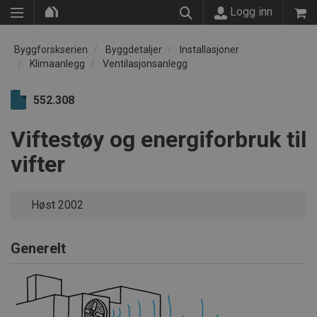
Logg inn
Byggforskserien
Byggdetaljer
Installasjoner
Klimaanlegg
Ventilasjonsanlegg
552.308
Viftestøy og energiforbruk til
vifter
Høst 2002
Generelt