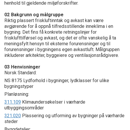
henhold til gjeldende miljøforskrifter.
02
Bakgrunn og målgruppe
Riktig plassert friskluftinntak og avkast kan være
avgjørende for å oppnå tilfredsstillende inneklima i en
bygning. Det fins få konkrete retningslinjer for
frisklufttilførsel og avkast, og det er ofte vanskelig å ta
meningsfylt hensyn til eksterne forurensninger og til
forurensninger i bygningens egen avkastluft. Målgruppen
inkluderer arkitekter, byggeiere og ventilasjonsrådgivere.
03
Henvisninger
Norsk Standard:
NS 8175 Lydforhold i bygninger, lydklasser for ulike
bygningstyper
Planløsning:
311.109
Klimaundersøkelser i værharde
utbyggingsområder
321.020
Plassering og utforming av bygninger på værharde
steder
Byggdetaljer: