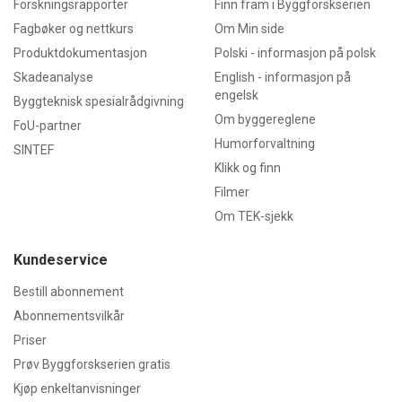
Forskningsrapporter
Finn fram i Byggforskserien
3
Plassering av friskluftinntak
Fagbøker og nettkurs
Om Min side
31
Generelt
Produktdokumentasjon
Polski - informasjon på polsk
32
Høyblokker
Skadeanalyse
English - informasjon på
33
Lavblokker, småhus m.v.
engelsk
34
Bygninger med bare mekanisk
Byggteknisk spesialrådgivning
avtrekk
Om byggereglene
FoU-partner
Humorforvaltning
4
Plassering av avkast
SINTEF
41
Generelt
Klikk og finn
42
Bygninger med kun mekanisk
Filmer
avtrekk
Om TEK-sjekk
43
Naturlig ventilerte bygg
(lavtrykksanlegg)
Kundeservice
5
Utforming
51
Generelt
Bestill abonnement
52
Spesielle egenskaper for
Abonnementsvilkår
friskluftinntak
Priser
53
Spesielle egenskaper for
avkast
Prøv Byggforskserien gratis
54
Kombinerte løsninger
Kjøp enkeltanvisninger