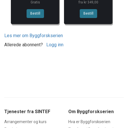
Gratis
fra kr 349,00
Bestill
Bestill
Les mer om Byggforskserien
Allerede abonnent?
Logg inn
Generelt
Innhold
Bakgrunn og målgruppe
Henvisninger
1
Grunnlag
11
Meteorologi og spredning av
forurensninger
Tjenester fra SINTEF
Om Byggforskserien
2
Prinsipp
21
Friskluftinntak
Arrangementer og kurs
Hva er Byggforskserien
22
Avkast