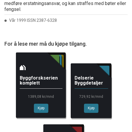
medføre erstatningsansvar, og kan straffes med bøter eller
fengsel.
Vår 1999 ISSN 2387-6328
For å lese mer må du kjøpe tilgang.
Byggforskserien
Delserie
komplett
Byggdetaljer
1389,08 kr/mnd
729,92 kr/mnd
Kjøp
Kjøp