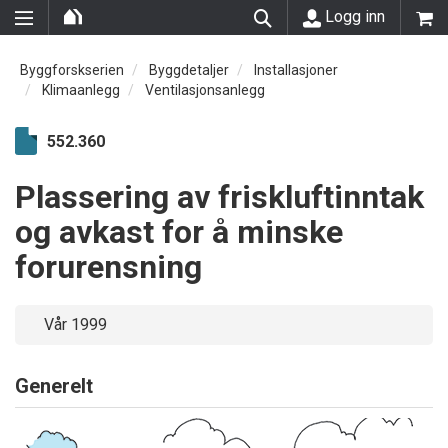
Logg inn
Byggforskserien
Byggdetaljer
Installasjoner
Klimaanlegg
Ventilasjonsanlegg
552.360
Plassering av friskluftinntak
og avkast for å minske
forurensning
Vår 1999
Generelt