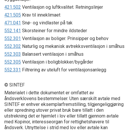
421.502
Ventilasjon og luftkvalitet. Retningslinjer
421.505
Krav til inneklimaet
471.041
Snø- og vindlaster på tak
552.141
Skorsteiner for mindre ildsteder
552.301
Ventilasjon av boliger. Prinsipper og behov
552.302
Naturlig og mekanisk avtrekksventilasjon i småhus
552.303
Balansert ventilasjon i småhus
552.305
Ventilasjon i boligblokker/bygårder
552.331
Filtrering av uteluft for ventilasjonsanlegg
© SINTEF
Materialet i dette dokumentet er omfattet av
åndsverklovens bestemmelser. Uten særskilt avtale med
SINTEF er enhver eksemplarfremstilling, tilgjengeliggjøring
eller spredning utover privat bruk bare tillatt i den
utstrekning det er hjemlet i lov eller tillatt gjennom avtale
med Kopinor, interesseorgan for rettighetshavere til
åndsverk. Utnyttelse i strid med lov eller avtale kan