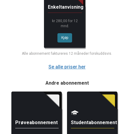
Enkeltanvisning
kr 280,00 for 12
mnd.
Kjøp
Alle abonnement faktureres 12 måneder forskuddsvis.
Se alle priser her
Andre abonnement
Prøveabonnement
Studentabonnement