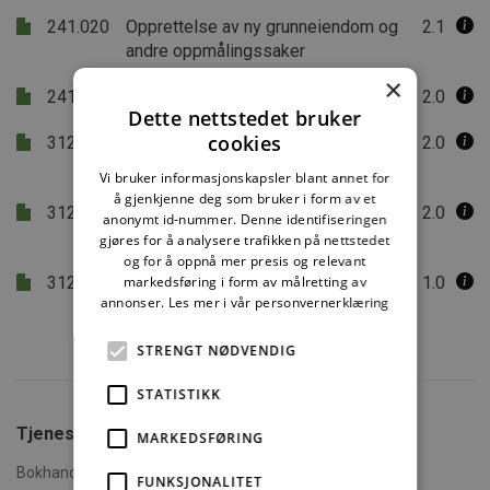
241.020
Opprettelse av ny grunneiendom og
2.1
andre oppmålingssaker
×
241.021
Seksjonering av fast eiendom
2.0
Dette nettstedet bruker
cookies
312.027
Fortettingsplanlegging i
2.0
småhusområder
Vi bruker informasjonskapsler blant annet for
å gjenkjenne deg som bruker i form av et
312.035
Planlegging av områder for
2.0
anonymt id-nummer. Denne identifiseringen
fritidsbebyggelse
gjøres for å analysere trafikken på nettstedet
og for å oppnå mer presis og relevant
312.047
markedsføring i form av målretting av
Fortetting i byområder
1.0
annonser.
Les mer i vår personvernerklæring
STRENGT NØDVENDIG
STATISTIKK
Tjenester fra SINTEF
MARKEDSFØRING
Bokhandel
FUNKSJONALITET