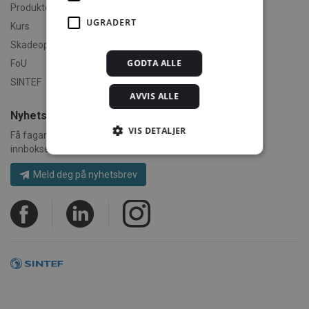
Produktdokumentasjon
UGRADERT
Kurs
Skadeoppdrag
GODTA ALLE
FoU
SINTEF
AVVIS ALLE
Nyhetsbrev
VIS DETALJER
Få fagartikler, nyheter om forskning, bøker og kurs rett i
innboksen.
Meld deg på nyhetsbrev
Strengt nødvendig
Statistikk
Markedsføring
Funksjonalitet
Ugradert
Strengt nødvendige informasjonskapsler tillater
kjernefunksjoner på nettstedet, som
brukerinnlogging og kontoadministrasjon.
Nettstedet kan ikke brukes riktig uten strengt
nødvendige informasjonskapsler.