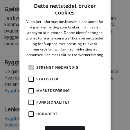
Dette nettstedet bruker
Gjelder nye eller gamle regler?
cookies
I en byggesak gjelder de reglene som gjaldt den dagen
Vi bruker informasjonskapsler blant annet for
kommunen mottok søknaden om rammetillatelse. Fordi
å gjenkjenne deg som bruker i form av et
byggereglene stadig endres, bør man ta en utskrift av
anonymt id-nummer. Denne identifiseringen
byggteknisk forskrift med veiledning for hver
gjøres for å analysere trafikken på nettstedet
rammesøknad.
og for å oppnå mer presis og relevant
markedsføring i form av målretting av
annonser.
Les mer i vår personvernerklæring
Byggforskseriens arkiv
STRENGT NØDVENDIG
De gamle byggereglene kan du finne via
DiBKs nettsider
.
Hva reglene innebærer i praksis er beskrevet i utgåtte
STATISTIKK
anvisninger i Byggforskserien. Dem finner du i
Byggforskseriens arkiv
(for abonnenter).
MARKEDSFØRING
FUNKSJONALITET
Lenker til lovverket
UGRADERT
Byggteknisk forskrift (TEK17) med veiledning
Veiledning: Grad av utnytting