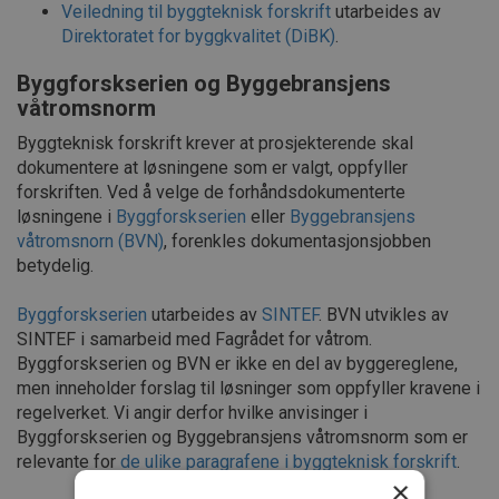
Veiledning til byggteknisk forskrift
utarbeides av
Direktoratet for byggkvalitet (DiBK)
.
Byggforskserien og Byggebransjens
våtromsnorm
Byggteknisk forskrift krever at prosjekterende skal
dokumentere at løsningene som er valgt, oppfyller
forskriften. Ved å velge de forhåndsdokumenterte
løsningene i
Byggforskserien
eller
Byggebransjens
våtromsnorn (BVN)
, forenkles dokumentasjonsjobben
betydelig.
Byggforskserien
utarbeides av
SINTEF
. BVN utvikles av
SINTEF i samarbeid med Fagrådet for våtrom.
Byggforskserien og BVN er ikke en del av byggereglene,
men inneholder forslag til løsninger som oppfyller kravene i
regelverket. Vi angir derfor hvilke anvisinger i
Byggforskserien og Byggebransjens våtromsnorm som er
relevante for
de ulike paragrafene i byggteknisk forskrift
.
×