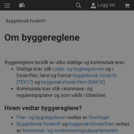
Logg inn
Byggteknisk forskrift
Om byggereglene
Byggereglene består av ulike statlige og kommunale krav:
Statlige krav står i
plan- og bygningsloven
og i
forskrifter, først og fremst
byggteknisk forskrift
(TEK17)
og
byggesaksforskriften (SAK10)
.
Kommunale krav står i kommune- og
reguleringsplaner og som vilkår i tillatelser.
Hvem vedtar byggereglene?
Plan- og bygningsloven
vedtas av
Stortinget
Byggteknisk forskrift
og
byggesaksforskriften
vedtas
av
Kommunal- og moderniseringsdepartementet