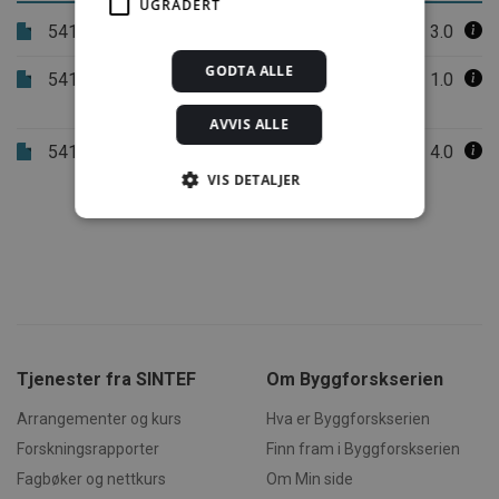
UGRADERT
541.805
Golv i bad og andre våtrom
3.0
GODTA ALLE
541.806
Sluk og overgang mellom membran
1.0
og sluk
AVVIS ALLE
541.810
Golv i idrettshaller for flerbruk
4.0
VIS DETALJER
Strengt nødvendig
Statistikk
Markedsføring
Funksjonalitet
Ugradert
Strengt nødvendige informasjonskapsler tillater
Tjenester fra SINTEF
Om Byggforskserien
kjernefunksjoner på nettstedet, som
brukerinnlogging og kontoadministrasjon.
Arrangementer og kurs
Hva er Byggforskserien
Nettstedet kan ikke brukes riktig uten strengt
nødvendige informasjonskapsler.
Forskningsrapporter
Finn fram i Byggforskserien
Forsørger /
Fagbøker og nettkurs
Om Min side
Navn
Utløpsdato
Beskrivels
Domene