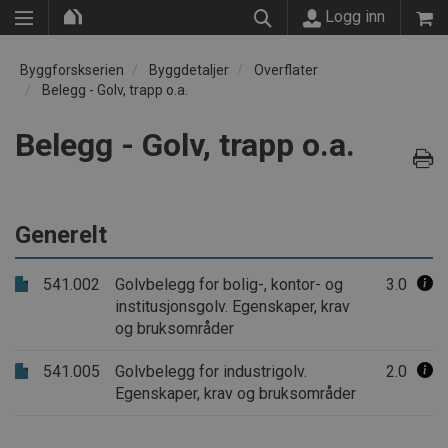
Logg inn
Byggforskserien
Byggdetaljer
Overflater
Belegg - Golv, trapp o.a.
Belegg - Golv, trapp o.a.
Generelt
541.002
Golvbelegg for bolig-, kontor- og
3.0
institusjonsgolv. Egenskaper, krav
og bruksområder
541.005
Golvbelegg for industrigolv.
2.0
Egenskaper, krav og bruksområder