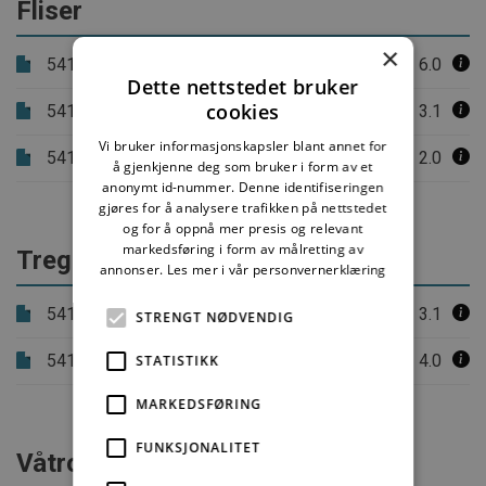
Fliser
×
541.411
Keramiske fliser på innvendige gulv
6.0
Dette nettstedet bruker
cookies
541.412
Naturstein på innvendige golv
3.1
Vi bruker informasjonskapsler blant annet for
541.421
Keramiske fliser på utendørs arealer
2.0
å gjenkjenne deg som bruker i form av et
anonymt id-nummer. Denne identifiseringen
gjøres for å analysere trafikken på nettstedet
og for å oppnå mer presis og relevant
markedsføring i form av målretting av
Tregolv
annonser.
Les mer i vår personvernerklæring
541.501
Legging av golvbord
3.1
STRENGT NØDVENDIG
541.505
Legging av parkett
4.0
STATISTIKK
MARKEDSFØRING
FUNKSJONALITET
Våtrom/ idrettsgolv