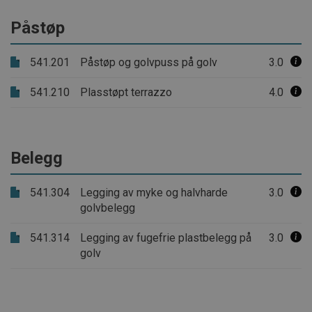
Påstøp
541.201
Påstøp og golvpuss på golv
3.0
541.210
Plasstøpt terrazzo
4.0
Belegg
541.304
Legging av myke og halvharde
3.0
golvbelegg
541.314
Legging av fugefrie plastbelegg på
3.0
golv