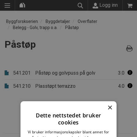
Logg inn
Byggforskserien
Byggdetaljer
Overflater
Belegg - Golv, trapp o.a.
Påstøp
Påstøp
541.201
Påstøp og golvpuss på golv
3.0
541.210
Plasstøpt terrazzo
4.0
×
Dette nettstedet bruker
cookies
Vi bruker informasjonskapsler blant annet for