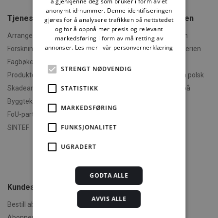
å gjenkjenne deg som bruker i form av et
anonymt id-nummer. Denne identifiseringen
Tjenester fra SINTEF
Om Byggforskserien
gjøres for å analysere trafikken på nettstedet
og for å oppnå mer presis og relevant
Arrangementer og kurs
Hva er Byggforskserien
markedsføring i form av målretting av
annonser.
Les mer i vår personvernerklæring
Forskningsrapporter
Finn fram i Byggforskserien
Fagbøker og nettkurs
Om Min side
STRENGT NØDVENDIG
Produktdokumentasjon
Polski - informasjon på polsk
STATISTIKK
Skadeanalyse
English - informasjon på
engelsk
Byggteknisk spesialrådgivning
MARKEDSFØRING
Om byggereglene
FoU-partner
Humorforvaltning
FUNKSJONALITET
SINTEF
Klikk og finn
UGRADERT
Filmer
Om TEK-sjekk
GODTA ALLE
Kundeservice
AVVIS ALLE
Bestill abonnement
Abonnementsvilkår