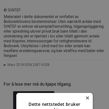
© SINTEF
Materialet i dette dokumentet er omfattet av
åndsverklovens bestemmelser. Uten særskilt avtale med
SINTEF er enhver eksemplarfremstilling, tilgjengeliggjøring
eller spredning utover privat bruk bare tillatt i den
utstrekning det er hjemlet i lov eller tillatt gjennom avtale
med Kopinor, interesseorgan for rettighetshavere til
åndsverk. Utnyttelse i strid med lov eller avtale kan
medføre erstatningsansvar, og kan straffes med bøter eller
fengsel.
Mars 2018 ISSN 2387-6328
For å lese mer må du kjøpe tilgang.
×
Dette nettstedet bruker