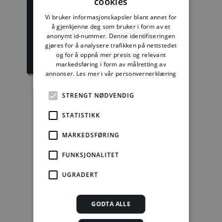
cookies
Byggforskserien
Delserie
komplett
Byggdetaljer
Vi bruker informasjonskapsler blant annet for
å gjenkjenne deg som bruker i form av et
anonymt id-nummer. Denne identifiseringen
1389,08 kr/mnd
729,92 kr/mnd
gjøres for å analysere trafikken på nettstedet
og for å oppnå mer presis og relevant
Kjøp
Kjøp
markedsføring i form av målretting av
annonser.
Les mer i vår personvernerklæring
STRENGT NØDVENDIG
Enkeltanvisning
STATISTIKK
kr 280,00 for 12
MARKEDSFØRING
mnd.
FUNKSJONALITET
Kjøp
UGRADERT
Alle abonnement faktureres 12 måneder forskuddsvis.
GODTA ALLE
Se alle priser her