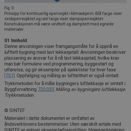
Fig. 0
Prinsipp for kontinuerlig sperresjikt i klimaskjerm. Blå farge viser
vindsperresjiktet og rød farge viser dampsperresjiktet.
Konstruksjonen må være vindtett og damptett med egnede
materialer.
01
Innhold
Denne anvisningen viser framgangsmåte for å oppnå en
lufttett bygning med lavt lekkasjetall. Anvisningen beskriver
plassering av ansvar for å nå lavt lekkasjetall, hvilke krav
man bør formulere ved programmering, byggestart og
utførelse, og gir eksempler på sjekklister for hver fase
[751]
. Oppfølging og måling av lufttetthet er også omtalt.
Trykkmetoden for å måle bygningers luftlekkasje er omtalt i
Byggforvaltning
720.035
Måling av bygningers luftlekkasje.
Trykkmetoden.
© SINTEF
Materialet i dette dokumentet er omfattet av
åndsverklovens bestemmelser. Uten særskilt avtale med
SINTEF er enhver eksemplarfremstilling, tilgjengeliggjøring