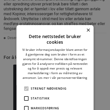
eller spredning utover privat bruk bare tillatt i den
utstrekning det er hjemlet i lov eller tillatt gjennom avtale
med Kopinor, interesseorgan for rettighetshavere til
åndsverk. Utnyttelse i strid med lov eller avtale kan
medføre erstatningsansvar, og kan straffes med bøter eller
×
fengsel.
Dette nettstedet bruker
Desember 2013 ISSN 2387-6328
cookies
Vi bruker informasjonskapsler blant annet for
å gjenkjenne deg som bruker i form av et
For å lese mer må du kjøpe tilgang.
anonymt id-nummer. Denne identifiseringen
gjøres for å analysere trafikken på nettstedet
og for å oppnå mer presis og relevant
markedsføring i form av målretting av
annonser.
Les mer i vår personvernerklæring
Byggforskserien
Delserie
STRENGT NØDVENDIG
komplett
Byggdetaljer
STATISTIKK
1389,08 kr/mnd
729,92 kr/mnd
MARKEDSFØRING