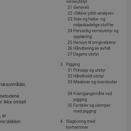
verneutstyr
21
Generelt
22
«Sikker-jobb-analyse»
23
Støv og helse- og
miljøskadelige stoffer
24
Personlig verneutstyr og
opplæring
25
Hensyn til omgivelsene
26
Håndtering av avfall
27
Dagens utstyr
3
Pigging
31
Prinsipp og utstyr
32
Håndholdt utstyr
33
Maskiner og riveroboter
bruksområder,
34
Framgangsmåte ved
v metodene
pigging
r ikke omtalt
35
Fordeler og ulemper
med pigging
 er
ere/dekker.
4
Slagboring med
borhammer