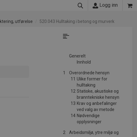
Logg inn
ktering, utførelse
520.043 Hulltaking i betong og murverk
Generelt
Innhold
1
Overordnede hensyn
11
Ulike former for
hulltaking
12
Statiske, akustiske og
branntekniske hensyn
13
Krav og anbefalinger
ved valg av metode
14
Nødvendige
opplysninger
2
Arbeidsmiljø, ytre miljø og