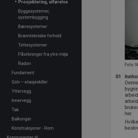
Prosjektering, utførelse
Byggesystemer,
systembygging
Bæresystemer
Branntekniske forhold
Tettesystemer
Påvirkninger fra ytre miljø
Radon
Foto: 
Fundament
01
Innho
Golv – etasjeskiller
Denne 
bygni
Yttervegg
arbeid
Innervegg
arbei
brukes
Tak
her.
Balkonger
Hvilke
beskr
Konstruksjoner - Rom
Komponenter til