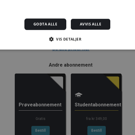
kr 280,00 for 12
1389,08 kr/mnd
729,92 kr/mnd
mnd.
Kjøp
Kjøp
Kjøp
GODTA ALLE
AVVIS ALLE
Alle abonnement faktureres 12 måneder forskuddsvis.
VIS DETALJER
Se alle priser her
Strengt nødvendig
Statistikk
Markedsføring
Funksjonalitet
Ugrader
Andre abonnement
jonskapsler tillater kjernefunksjoner på nettstedet, som brukerinnlogging og kontoad
engt nødvendige informasjonskapsler.
rsørger /
Utløpsdato
Beskrivelse
omene
1 måned
Denne informasjonskapselen brukes av Cookie-Script.com-
okieScript
Prøveabonnement
Studentabonnement
innstillingene for besøkendes informasjonskapsel. Det er
ggforsk.no
Script.com cookie-banner fungerer som det skal.
yggforsk.no
3 dager
Gratis
fra kr 349,00
Bestill
Bestill