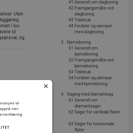
41
Generelt om slagboring
42
Framgangsmåte ved
elser. Uten
slagboring
iggjøring
43
Tidsbruk
emlet i lov
44
Fordeler og ulemper
vere til
med slagboring
gsansvar, og
5
Kjerneboring
51
Generelt om
kjerneboring
52
Framgangsmåte ved
kjerneboring
53
Tidsbruk
54
Fordeler og ulemper
×
med kjerneboring
6
Saging med diamantsag
61
Generelt om
 anonymt id-
diamantsager
å oppnå mer
62
Sager for vertikale flater
vernerklæring
ng
63
Sager for horisontale
ITET
flater