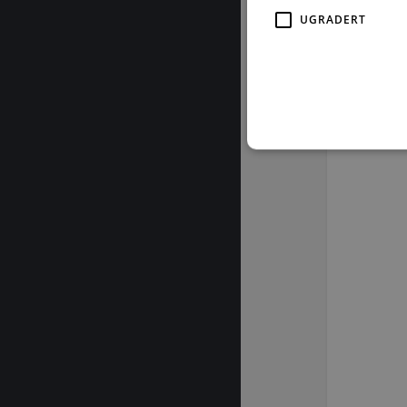
UGRADERT
Strengt nødvendige informas
ikke brukes riktig uten str
Fo
Navn
D
CookieScriptConsent
Co
by
subApp-production
.b