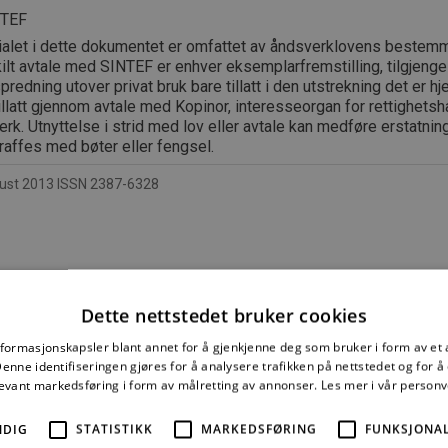
NTEF
ialet i dette dokumentet er omfattet av åndsverklovens bestemm
lt avtale med SINTEF er enhver eksemplarfremstilling, tilgjengel
spredning utover privat bruk bare tillatt i den utstrekning det er hj
tillatt gjennom avtale med Kopinor, interesseorgan for rettighetsha
rk. Utnyttelse i strid med lov eller avtale kan medføre erstatnin
raffes med bøter eller fengsel.
st 2013 ISSN 2387-6328
e mer må du kjøpe tilgang.
Dette nettstedet bruker cookies
nformasjonskapsler blant annet for å gjenkjenne deg som bruker i form av et
nne identifiseringen gjøres for å analysere trafikken på nettstedet og for 
levant markedsføring i form av målretting av annonser.
Les mer i vår person
Byggforskserien
Delserie
Enkeltanvisni
komplett
Byggdetaljer
NDIG
STATISTIKK
MARKEDSFØRING
FUNKSJONAL