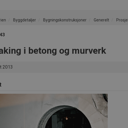
rien
Byggdetaljer
Bygningskonstruksjoner
Generelt
Prosje
043
taking i betong og murverk
t 2013
t