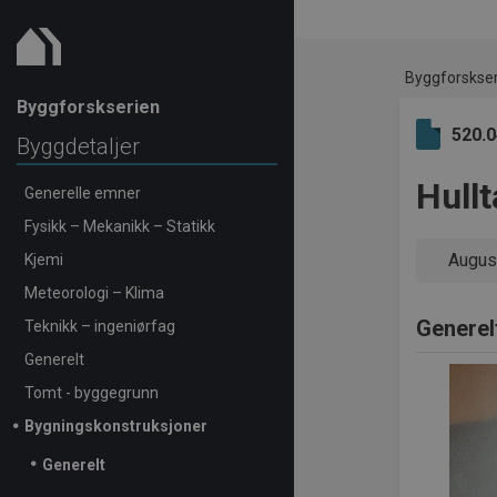
Byggforskse
Byggforskserien
520.
Byggdetaljer
Hull
Generelle emner
Fysikk – Mekanikk – Statikk
Augus
Kjemi
Meteorologi – Klima
Generel
Teknikk – ingeniørfag
Generelt
Tomt - byggegrunn
Bygningskonstruksjoner
Generelt