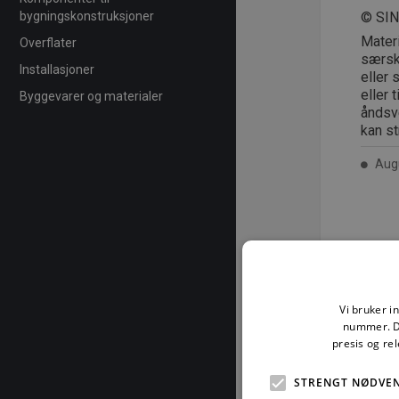
bygningskonstruksjoner
© SI
Mater
Overflater
særski
Installasjoner
eller 
eller 
Byggevarer og materialer
åndsve
kan st
Augu
For å les
Vi bruker i
nummer. De
presis og re
STRENGT NØDVE