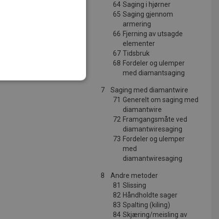
64
Saging i hjørner
65
Saging gjennom
armering
66
Fjerning av utsagde
elementer
67
Tidsbruk
68
Fordeler og ulemper
med diamantsaging
7
Saging med diamantwire
71
Generelt om saging med
t
diamantwire
ministrasjon. Nettstedet kan
72
Framgangsmåte ved
diamantwiresaging
73
Fordeler og ulemper
med
diamantwiresaging
tjenesten for å huske
 nødvendig at Cookie-
8
Andre metoder
81
Slissing
82
Håndholdte sager
83
Spalting (kiling)
84
Skjæring/meisling av