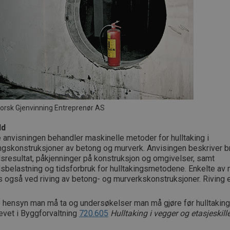
Norsk Gjenvinning Entreprenør AS
ld
anvisningen behandler maskinelle metoder for hulltaking i
ngskonstruksjoner av betong og murverk. Anvisingen beskriver 
sresultat, påkjenninger på konstruksjon og omgivelser, samt
dsbelastning og tidsforbruk for hulltakingsmetodene. Enkelte a
 også ved riving av betong- og murverkskonstruksjoner. Riving e
 hensyn man må ta og undersøkelser man må gjøre før hulltaking,
evet i Byggforvaltning
720.605
Hulltaking i vegger og etasjeskill