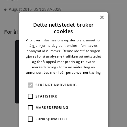
August 2015 ISSN 2387-6328
×
Dette nettstedet bruker
cookies
For å lese mer må du kjøpe tilgang.
Vi bruker informasjonskapsler blant annet for
å gjenkjenne deg som bruker i form av et
anonymt id-nummer. Denne identifiseringen
gjøres for å analysere trafikken på nettstedet
og for å oppnå mer presis og relevant
Byggforskserien
Delserie
markedsføring i form av målretting av
komplett
Byggdetaljer
annonser.
Les mer i vår personvernerklæring
1389,08 kr/mnd
729,92 kr/mnd
STRENGT NØDVENDIG
Kjøp
Kjøp
STATISTIKK
MARKEDSFØRING
FUNKSJONALITET
Enkeltanvisning