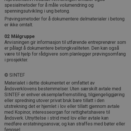
spesialmetoder for å måle volumendring og
spenningsutvikling i ung betong.
Prøvingsmetoder for å dokumentere delmaterialer i betong
er ikke omtalt.
02
Målgruppe
Anvisningen gir informasjon til utførende entreprenører som
er pålagt å dokumentere betongkvaliteten. Den kan også
være til hjelp for rådgivere som planlegger prøvingsomfang
i prosjekter.
© SINTEF
Materialet i dette dokumentet er omfattet av
åndsverklovens bestemmelser. Uten særskilt avtale med
SINTEF er enhver eksemplarfremstilling, tilgjengeliggjøring
eller spredning utover privat bruk bare tillatt i den
utstrekning det er hjemlet i lov eller tillatt gjennom avtale
med Kopinor, interesseorgan for rettighetshavere til
åndsverk. Utnyttelse i strid med lov eller avtale kan
medføre erstatningsansvar, og kan straffes med bøter eller
fengsel.