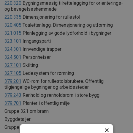
220.320
Bygningsmessig tilrettelegging for orienterings-
og bevegelseshemmede
220.335
Dimensjonering for rullestol
320.405
Toalettanlegg. Dimensjonering og utforming
321.015
Planlegging av gode lydforhold i bygninger
323.101
Inngangsparti
324.301
Innvendige trapper
324.501
Personheiser
327.101
Skilting
327.105
Ledesystem for rømning
379.201
WC-rom for rullestolsbrukere. Offentlig
tilgjengelige bygninger og arbeidssteder
379.243
Renhold og renholdsrom i store bygg
379.701
Planter i offentlig miljø
Gruppe 321 om brann
Byggdetaljer:
Gruppe 421.6 om lys og belysning
×