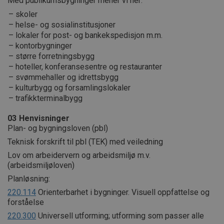
Med publikumsbygninger mener vi her:
skoler
helse- og sosialinstitusjoner
lokaler for post- og bankekspedisjon m.m.
kontorbygninger
større forretningsbygg
hoteller, konferansesentre og restauranter
svømmehaller og idrettsbygg
kulturbygg og forsamlingslokaler
trafikkterminalbygg
03
Henvisninger
Plan- og bygningsloven (pbl)
Teknisk forskrift til pbl (TEK) med veiledning
Lov om arbeidervern og arbeidsmiljø m.v.
(arbeidsmiljøloven)
Planløsning:
220.114
Orienterbarhet i bygninger. Visuell oppfattelse og
forståelse
220.300
Universell utforming; utforming som passer alle