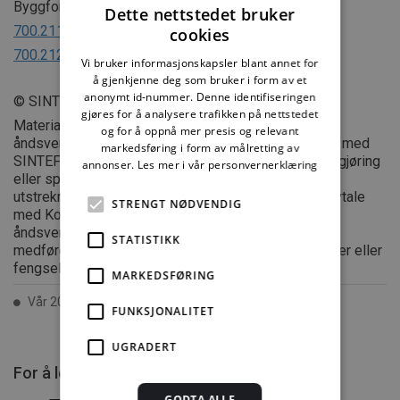
Byggforvaltning:
Dette nettstedet bruker
700.211
Renholdsplanlegging
cookies
700.212
Renhold i skoler og barnehager
Vi bruker informasjonskapsler blant annet for
å gjenkjenne deg som bruker i form av et
anonymt id-nummer. Denne identifiseringen
© SINTEF
gjøres for å analysere trafikken på nettstedet
Materialet i dette dokumentet er omfattet av
og for å oppnå mer presis og relevant
åndsverklovens bestemmelser. Uten særskilt avtale med
markedsføring i form av målretting av
SINTEF er enhver eksemplarfremstilling, tilgjengeliggjøring
annonser.
Les mer i vår personvernerklæring
eller spredning utover privat bruk bare tillatt i den
utstrekning det er hjemlet i lov eller tillatt gjennom avtale
STRENGT NØDVENDIG
med Kopinor, interesseorgan for rettighetshavere til
åndsverk. Utnyttelse i strid med lov eller avtale kan
STATISTIKK
medføre erstatningsansvar, og kan straffes med bøter eller
fengsel.
MARKEDSFØRING
Vår 2003 ISSN 2387-6328
FUNKSJONALITET
UGRADERT
For å lese mer må du kjøpe tilgang.
GODTA ALLE