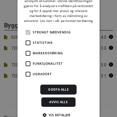
anonymt id-nummer. Denne identifiseringen
gjøres for å analysere trafikken på nettstedet
og for å oppnå mer presis og relevant
markedsføring i form av målretting av
annonser.
Les mer i vår personvernerklæring
Byggforvaltning
STRENGT NØDVENDIG
626.102
Brannsikkerhet for bygninger i bruk
4.0
STATISTIKK
720.302
Krav til brannsikkerhet i
3.0
MARKEDSFØRING
eksisterende bygninger
FUNKSJONALITET
720.306
Brannteknisk tilstandsanalyse
3.0
UGRADERT
720.315
Brannteknisk utbedring av murgårder
3.1
fra perioden 1870-1940
GODTA ALLE
AVVIS ALLE
VIS DETALJER