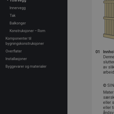
Yttervegg
Innervegg
Tak
Balkonger
Konstruksjoner – Rom
Komponenter til
bygningskonstruksjoner
Overflater
01
Innho
Denne 
Installasjoner
slutte
Byggevarer og materialer
av sli
arbeid
© SI
Mater
særski
eller 
eller 
åndsve