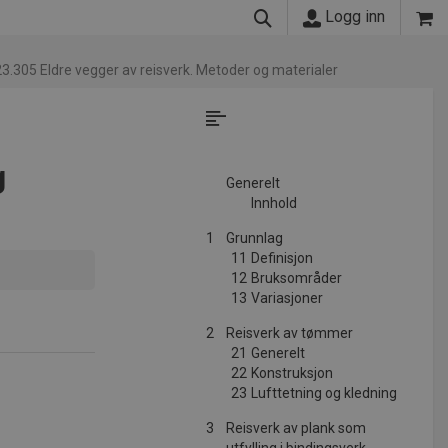
Logg inn
3.305 Eldre vegger av reisverk. Metoder og materialer
g
Generelt
Innhold
1
Grunnlag
11
Definisjon
12
Bruksområder
13
Variasjoner
2
Reisverk av tømmer
21
Generelt
22
Konstruksjon
23
Lufttetning og kledning
3
Reisverk av plank som