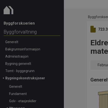
Byggforskse
Byggforskserien
723.
Byggforvaltning
Eldr
Generelt
mate
Bakgrunnsinformasjon
Administrasjon
Bygning generelt
Febru
Tomt - byggegrunn
Bygningskonstruksjoner
Generel
Generelt
Fundament
Golv - etasjeskiller