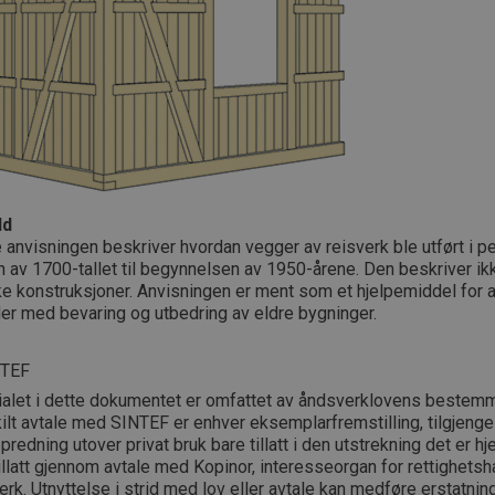
ld
anvisningen beskriver hvordan vegger av reisverk ble utført i pe
n av 1700-tallet til begynnelsen av 1950-årene. Den beskriver ik
ke konstruksjoner. Anvisningen er ment som et hjelpemiddel for 
er med bevaring og utbedring av eldre bygninger.
NTEF
ialet i dette dokumentet er omfattet av åndsverklovens bestemm
lt avtale med SINTEF er enhver eksemplarfremstilling, tilgjengel
spredning utover privat bruk bare tillatt i den utstrekning det er hj
tillatt gjennom avtale med Kopinor, interesseorgan for rettighetsha
rk. Utnyttelse i strid med lov eller avtale kan medføre erstatnin