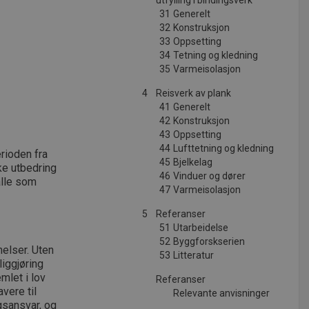
utfylling i bindingsverk
31
Generelt
32
Konstruksjon
33
Oppsetting
34
Tetning og kledning
35
Varmeisolasjon
4
Reisverk av plank
41
Generelt
42
Konstruksjon
43
Oppsetting
44
Lufttetning og kledning
rioden fra
45
Bjelkelag
ke utbedring
46
Vinduer og dører
alle som
47
Varmeisolasjon
5
Referanser
51
Utarbeidelse
52
Byggforskserien
elser. Uten
53
Litteratur
iggjøring
emlet i lov
Referanser
vere til
Relevante anvisninger
gsansvar, og