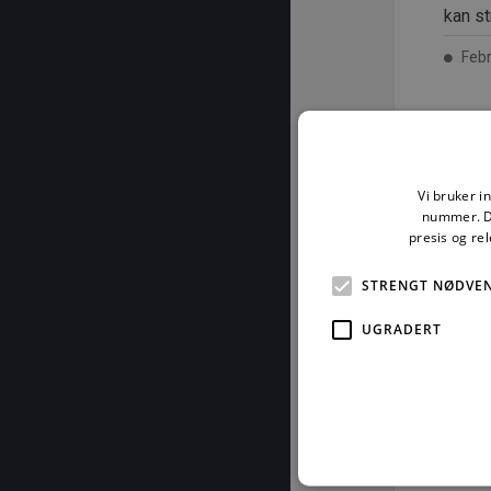
kan st
Febr
For å les
Vi bruker i
nummer. De
presis og re
STRENGT NØDVE
UGRADERT