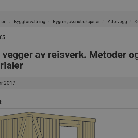
rien
Byggforvaltning
Bygningskonstruksjoner
Yttervegg
72
305
e vegger av reisverk. Metoder o
rialer
ar 2017
t