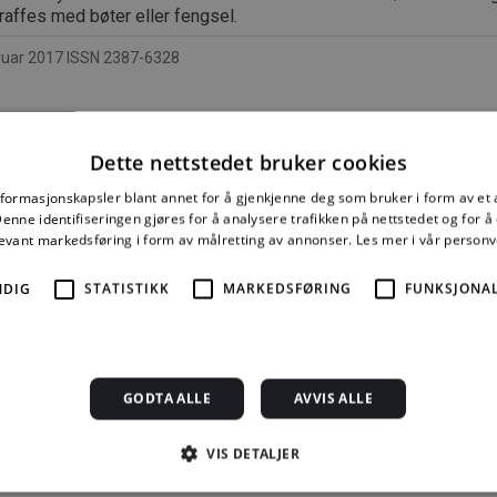
raffes med bøter eller fengsel.
uar 2017 ISSN 2387-6328
Dette nettstedet bruker cookies
e mer må du kjøpe tilgang.
nformasjonskapsler blant annet for å gjenkjenne deg som bruker i form av et
nne identifiseringen gjøres for å analysere trafikken på nettstedet og for 
levant markedsføring i form av målretting av annonser.
Les mer i vår person
NDIG
STATISTIKK
MARKEDSFØRING
FUNKSJONAL
Byggforskserien
Delserie
Enkeltanvisni
komplett
Byggforvaltning
kr 280,00 for 12
1389,08 kr/mnd
332,50 kr/mnd
mnd.
GODTA ALLE
AVVIS ALLE
Kjøp
Kjøp
Kjøp
VIS DETALJER
Alle abonnement faktureres 12 måneder forskuddsvis.