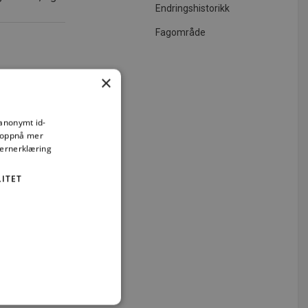
Endringshistorikk
Fagområde
×
 anonymt id-
å oppnå mer
vernerklæring
ITET
ng